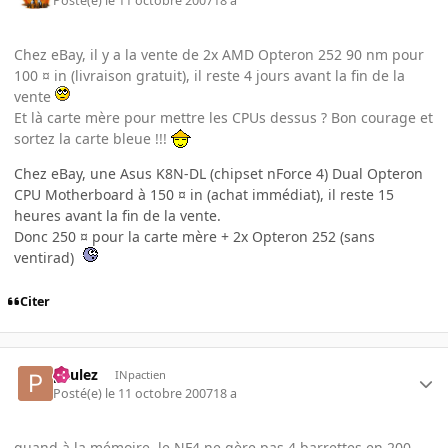
Posté(e)
le 11 octobre 2007
18 a
Chez eBay, il y a la vente de 2x AMD Opteron 252 90 nm pour
100 ¤ in (livraison gratuit), il reste 4 jours avant la fin de la
vente
Et là carte mère pour mettre les CPUs dessus ? Bon courage et
sortez la carte bleue !!!
Chez eBay, une Asus K8N-DL (chipset nForce 4) Dual Opteron
CPU Motherboard à 150 ¤ in (achat immédiat), il reste 15
heures avant la fin de la vente.
Donc 250 ¤ pour la carte mère + 2x Opteron 252 (sans
ventirad)
Citer
paulez
INpactien
Posté(e)
le 11 octobre 2007
18 a
quand à la mémoire, le NF4 ne gère pas 4 barrettes en 200