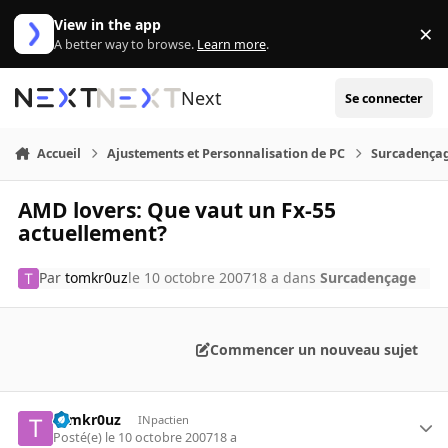
Aller au contenu
View in the app
×
Di
A better way to browse.
Learn more
.
Next
Se connecter
Accueil
Ajustements et Personnalisation de PC
Surcadença
AMD lovers: Que vaut un Fx-55
actuellement?
Par
tomkr0uz
le 10 octobre 2007
18 a
dans
Surcadençage
Commencer un nouveau sujet
tomkr0uz
INpactien
Posté(e)
le 10 octobre 2007
18 a