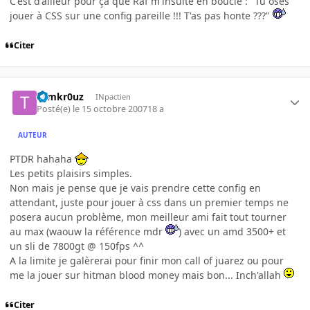
C'est d'ailleur pour ça que Raf m'insulte en boucle : "Tu oses
jouer à CSS sur une config pareille !!! T'as pas honte ???"
Citer
tomkr0uz
INpactien
Posté(e)
le 15 octobre 2007
18 a
AUTEUR
PTDR hahaha
Les petits plaisirs simples.
Non mais je pense que je vais prendre cette config en
attendant, juste pour jouer à css dans un premier temps ne
posera aucun problème, mon meilleur ami fait tout tourner
au max (waouw la référence mdr
) avec un amd 3500+ et
un sli de 7800gt @ 150fps ^^
A la limite je galèrerai pour finir mon call of juarez ou pour
me la jouer sur hitman blood money mais bon... Inch'allah
Citer