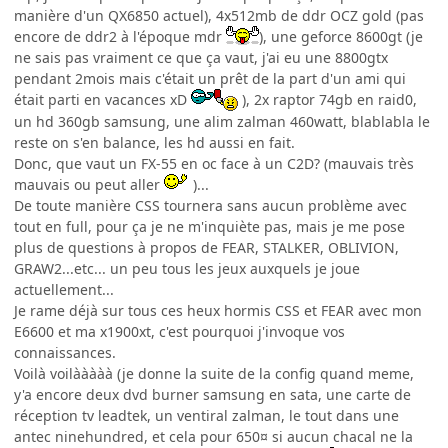
manière d'un QX6850 actuel), 4x512mb de ddr OCZ gold (pas
encore de ddr2 à l'époque mdr
), une geforce 8600gt (je
ne sais pas vraiment ce que ça vaut, j'ai eu une 8800gtx
pendant 2mois mais c'était un prêt de la part d'un ami qui
était parti en vacances xD
), 2x raptor 74gb en raid0,
un hd 360gb samsung, une alim zalman 460watt, blablabla le
reste on s'en balance, les hd aussi en fait.
Donc, que vaut un FX-55 en oc face à un C2D? (mauvais très
mauvais ou peut aller
)...
De toute manière CSS tournera sans aucun problème avec
tout en full, pour ça je ne m'inquiète pas, mais je me pose
plus de questions à propos de FEAR, STALKER, OBLIVION,
GRAW2...etc... un peu tous les jeux auxquels je joue
actuellement...
Je rame déjà sur tous ces heux hormis CSS et FEAR avec mon
E6600 et ma x1900xt, c'est pourquoi j'invoque vos
connaissances.
Voilà voilààààà (je donne la suite de la config quand meme,
y'a encore deux dvd burner samsung en sata, une carte de
réception tv leadtek, un ventiral zalman, le tout dans une
antec ninehundred, et cela pour 650¤ si aucun chacal ne la