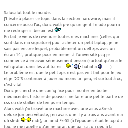
Salusalut tout le monde.
J'hésite à placer ce topic dans la section hardware, mais il
concerne aussi l'oc, donc voilà p-e qu'un gentil modo pourra
me rediriger si besoin est
En fait je viens de revendre toutes mes machines (celles qui
sont dans ma signature) pour acheter un petit laptop, je ne
sais pas encore lequel, probablement un dell xps avec un
écran 14'', pratique pour emmener à l'université pcq je
commence à en avoir sérieusement besoin (surtout qu'on a le
wifi gratuit dans les autitoires
hahaha
).
Le problème est que le petit xps n'est pas vmt fait pour le jeu
et je DOIS continuer à jouer au moins un peu, et surtout à oc,
c'est vital.
Donc je cherche une config fixe pour monter en boitier
médiacenter, histoire de pouvoir me faire une petite partie de
css ou de stalker de temps en temps.
Alors voilà j'ai trouvé une machine avec une asus a8n-sli
deluxe (un peu vétuste, j'en avais une il y a trois ans avant ma
dfi sli-dr
mdr), un amd Fx-55 (à l'époque c'était le top du
top, je me rapelle qu'on ne jurait que par ça, un peu à la