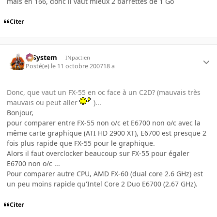
mais en 166, donc il vaut mieux 2 barrettes de 1 Go
Citer
X-System
INpactien
Posté(e)
le 11 octobre 2007
18 a
Donc, que vaut un FX-55 en oc face à un C2D? (mauvais très
mauvais ou peut aller
)...
Bonjour,
pour comparer entre FX-55 non o/c et E6700 non o/c avec la
même carte graphique (ATI HD 2900 XT), E6700 est presque 2
fois plus rapide que FX-55 pour le graphique.
Alors il faut overclocker beaucoup sur FX-55 pour égaler
E6700 non o/c ...
Pour comparer autre CPU, AMD FX-60 (dual core 2.6 GHz) est
un peu moins rapide qu'Intel Core 2 Duo E6700 (2.67 GHz).
Citer