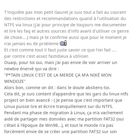
T'inquiète pas mon petit Gauret je suis tout a fait au courant
des restrictions et recommandations quand à l'utilisation du
NTFS via linux (j'ai pour principe de toujours me documenter
et lire les faq et autres sources d'info avant d'utiliser ce genre
de chose....) mais je te confirme aussi que pour le moment je
n'ai jamais eu de probleme
Et c'est comme tout il faut juste savoir ce que l'on fait ....
par contre c'est assez fastidieux à utiliiser.
Ouaip, pour toi oui, mais j'ai pas envie de voir arriver un
newbie énervé qui va dire :
"P*TAIN LINUX C'EST DE LA MERDE ÇA M'A NIKÉ MON
WINDOZE"
Alors bon, comme on dit : dans le doute abstiens-toi.
Cela dit, je suis content d'appendre que les gars du linux-ntfs
project on bien avancé :-) Je pense que c'est important que
Linux puisse lire et écrire tranquillement sur du NTFS.
Pendant ma phase de migration à Linux, ça m'a vachement
aidé de partager mes données avec ma partition FAT32 (oui
c'était à l'époque de Win98...), et tout le monde n'a pas
forcément envie de se créer une partition FAT32 sur son