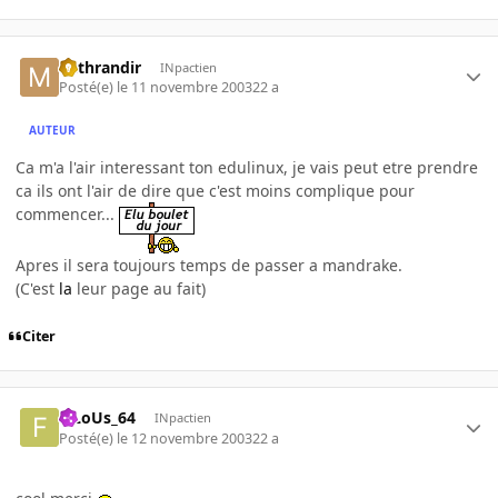
Mithrandir
INpactien
Posté(e)
le 11 novembre 2003
22 a
AUTEUR
Ca m'a l'air interessant ton edulinux, je vais peut etre prendre
ca ils ont l'air de dire que c'est moins complique pour
commencer...
Apres il sera toujours temps de passer a mandrake.
(C'est
la
leur page au fait)
Citer
FiLoUs_64
INpactien
Posté(e)
le 12 novembre 2003
22 a