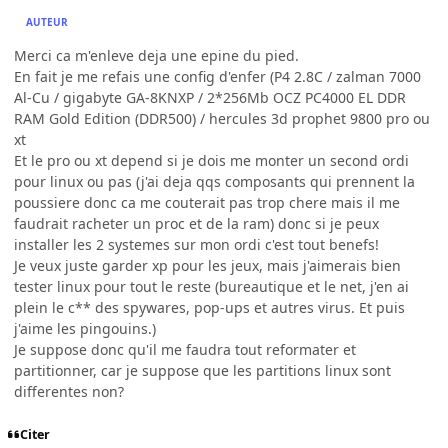
AUTEUR
Merci ca m'enleve deja une epine du pied.
En fait je me refais une config d'enfer (P4 2.8C / zalman 7000
Al-Cu / gigabyte GA-8KNXP / 2*256Mb OCZ PC4000 EL DDR
RAM Gold Edition (DDR500) / hercules 3d prophet 9800 pro ou
xt
Et le pro ou xt depend si je dois me monter un second ordi
pour linux ou pas (j'ai deja qqs composants qui prennent la
poussiere donc ca me couterait pas trop chere mais il me
faudrait racheter un proc et de la ram) donc si je peux
installer les 2 systemes sur mon ordi c'est tout benefs!
Je veux juste garder xp pour les jeux, mais j'aimerais bien
tester linux pour tout le reste (bureautique et le net, j'en ai
plein le c** des spywares, pop-ups et autres virus. Et puis
j'aime les pingouins.)
Je suppose donc qu'il me faudra tout reformater et
partitionner, car je suppose que les partitions linux sont
differentes non?
Citer