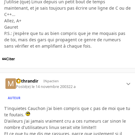
J'utilise (que) Linux depuis un petit bout de temps
maintenant, et je sais toujours pas écrire une ligne de C ou de
C++...
Allez, A+
Gauret
P.S.: j'espère que tu as bien compris que je me moquais pas
de toi, mais des gars qui propagent ce genre de rumeurs
sans vérifier et en amplifiant à chaque fois.
Citer
Mithrandir
INpactien
Posté(e)
le 14 novembre 2003
22 a
AUTEUR
T'inquietes Cauchon j'ai bien compris que c pas de moi que tu
te foutais.
D'aiileurs j'ai jamais vraiment cru a ces rumeurs car sinon le
nombre d'utilisateurs linux serait vite limite!!!
Et ce que tu me dis me rassures, parce que justement si il