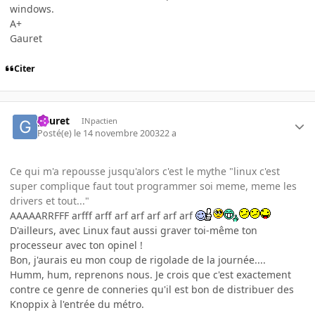
windows.
A+
Gauret
Citer
gauret
INpactien
Posté(e)
le 14 novembre 2003
22 a
Ce qui m'a repousse jusqu'alors c'est le mythe "linux c'est
super complique faut tout programmer soi meme, meme les
drivers et tout..."
AAAAARRFFF arfff arff arf arf arf arf arf
D'ailleurs, avec Linux faut aussi graver toi-même ton
processeur avec ton opinel !
Bon, j'aurais eu mon coup de rigolade de la journée....
Humm, hum, reprenons nous. Je crois que c'est exactement
contre ce genre de conneries qu'il est bon de distribuer des
Knoppix à l'entrée du métro.