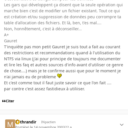
Les gars qui développent ça disent que la seule opération qui
marche bien c'est de modifier un fichier existant. Tout ce qui
est création et/ou suppression de données peu corrompre ta
table d'allocation des fichiers. Et là, ben, t'es mal....
Non, honnêtement, c'est à déconseiller...
A+
Gauret
T'inquiète pas mon petit Gauret je suis tout a fait au courant
des restrictions et recommandations quand à l'utilisation du
NTFS via linux (j'ai pour principe de toujours me documenter
et lire les faq et autres sources d'info avant d'utiliser ce genre
de chose....) mais je te confirme aussi que pour le moment je
n'ai jamais eu de probleme
Et c'est comme tout il faut juste savoir ce que l'on fait ....
par contre c'est assez fastidieux à utiliiser.
Citer
Mithrandir
INpactien
Posté(e)
le 14 novembre 2003
22 a