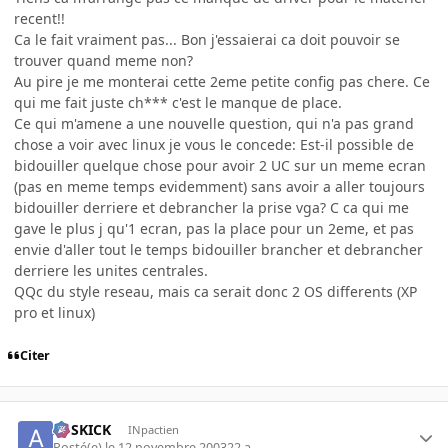
recent!!
Ca le fait vraiment pas... Bon j'essaierai ca doit pouvoir se
trouver quand meme non?
Au pire je me monterai cette 2eme petite config pas chere. Ce
qui me fait juste ch*** c'est le manque de place.
Ce qui m'amene a une nouvelle question, qui n'a pas grand
chose a voir avec linux je vous le concede: Est-il possible de
bidouiller quelque chose pour avoir 2 UC sur un meme ecran
(pas en meme temps evidemment) sans avoir a aller toujours
bidouiller derriere et debrancher la prise vga? C ca qui me
gave le plus j qu'1 ecran, pas la place pour un 2eme, et pas
envie d'aller tout le temps bidouiller brancher et debrancher
derriere les unites centrales.
QQc du style reseau, mais ca serait donc 2 OS differents (XP
pro et linux)
Citer
ASSKICK
INpactien
Posté(e)
le 12 novembre 2003
22 a