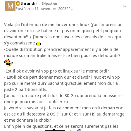
Mithrandir
INpactien
Posté(e)
le 11 novembre 2003
22 a
Voila j'ai l'intention de me lancer dans linux (j'ai l'impression
d'avoir une grosse baleine et pas un mignon petit pingouin
devant moi!!!). J'aimerais donc avoir les conseils de ceux qui
s'y connaissent:
-Quelle distribution prendre? apparemment il y a plein de
monde sur mandrake mais est-ce bien pour les debutants?
-Est-il ok d'avoir win xp pro et linux sur le meme ordi?
- Est-il ok de partitionner mon dur et d'avoir linux et win xp
pro sur le meme dur? Sachant qu'actuellement mon dur a
juste 2 partitions ntfs.
J'ai aussi un autre petit dur de 30 Go qui prend la poussiere
donc je pourrais aussi utiliser ca.
Je voudrais savoir si je fais ca comment mon ordi demarrera:
est-ce qu'il detectera 2 OS (1 sur C: et 1 sur H:) au demarrage
et me donnera le choix?
Enfin plein de questions, et ce ne seront surement pas les