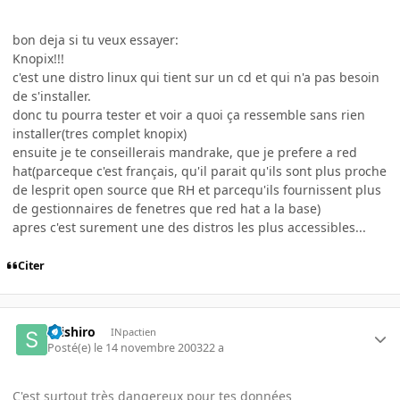
bon deja si tu veux essayer:
Knopix!!!
c'est une distro linux qui tient sur un cd et qui n'a pas besoin
de s'installer.
donc tu pourra tester et voir a quoi ça ressemble sans rien
installer(tres complet knopix)
ensuite je te conseillerais mandrake, que je prefere a red
hat(parceque c'est français, qu'il parait qu'ils sont plus proche
de lesprit open source que RH et parcequ'ils fournissent plus
de gestionnaires de fenetres que red hat a la base)
apres c'est surement une des distros les plus accessibles...
Citer
seishiro
INpactien
Posté(e)
le 14 novembre 2003
22 a
C'est surtout très dangereux pour tes données