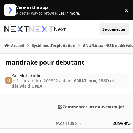
Aller au contenu
View in the app
×
Di
A better way to browse.
Learn more
.
Next
Se connecter
Accueil
Systèmes d'exploitation
GNU/Linux, *BSD et dérivé
mandrake pour debutant
Par
Mithrandir
le 11 novembre 2003
22 a
dans
GNU/Linux, *BSD et
dérivés d'UNIX
Commencer un nouveau sujet
PAGE 1 SUR 2
SUIVANT