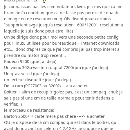
Je connaissais pas les commutateurs kvm, je crois que ca me
branche (a condition que ca ne fasse pas perdre de qualite
d'image ou de resolution vu qu'ils disent pour certains
"supportent svga jusqu'a resolution 1600*1200", resolution a
laquelle je suis donc peut etre liite)
On se dirige donc pour moi vers une seconde petite config
pour linux, utilisee pour bureautique + internet downloads
etc..., donc d'apres ce que j'ai compris j'ai pas trop interet a
prendre du matos trop recent...
Radeon 9200 (que j'ai deja)
Un vieux 30Go western digital 7200rpm (que j'ai deja)
Un graveur cd (que j'ai deja)
un lecteur disquette (que j'ai deja)
De la ram (PC2700? ou 3200?) ---> a acheter
Boitier + alim de recup (rigolez pas, c'est un compaq :cnul: je
sais pas si une cm de taille normale peut tenir dedans a
verifier...)
le morceau de resistance:
Barton 2500+ + carte mere pas chere ----> a acheter
OU je dispose de la cm compaq qui est dans le boitier, qui
avait donc avant un celeron 4 2.4GHz, je suppose que je