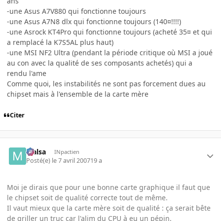
ans
-une Asus A7V880 qui fonctionne toujours
-une Asus A7N8 dlx qui fonctionne toujours (140¤!!!!)
-une Asrock KT4Pro qui fonctionne toujours (acheté 35¤ et qui
a remplacé la K7S5AL plus haut)
-une MSI NF2 Ultra (pendant la période critique où MSI a joué
au con avec la qualité de ses composants achetés) qui a
rendu l'ame
Comme quoi, les instabilités ne sont pas forcement dues au
chipset mais à l'ensemble de la carte mère
Citer
Malsa
INpactien
Posté(e)
le 7 avril 2007
19 a
Moi je dirais que pour une bonne carte graphique il faut que
le chipset soit de qualité correcte tout de même.
Il vaut mieux que la carte mère soit de qualité : ça serait bête
de griller un truc car l'alim du CPU à eu un pépin.