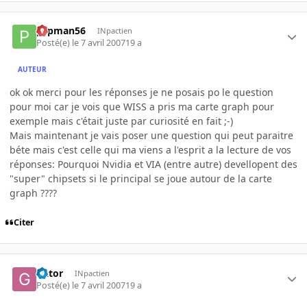
pspman56
INpactien
Posté(e)
le 7 avril 2007
19 a
AUTEUR
ok ok merci pour les réponses je ne posais po le question
pour moi car je vois que WISS a pris ma carte graph pour
exemple mais c'était juste par curiosité en fait ;-)
Mais maintenant je vais poser une question qui peut paraitre
béte mais c'est celle qui ma viens a l'esprit a la lecture de vos
réponses: Pourquoi Nvidia et VIA (entre autre) devellopent des
"super" chipsets si le principal se joue autour de la carte
graph ????
Citer
Gator
INpactien
Posté(e)
le 7 avril 2007
19 a