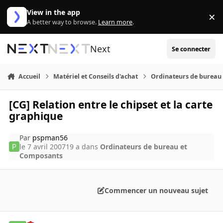
Aller au contenu
View in the app
×
Di
A better way to browse.
Learn more
.
Next
Se connecter
Accueil
Matériel et Conseils d'achat
Ordinateurs de bureau
[CG] Relation entre le chipset et la carte
graphique
Par
pspman56
le 7 avril 2007
19 a
dans
Ordinateurs de bureau et
Composants
Commencer un nouveau sujet