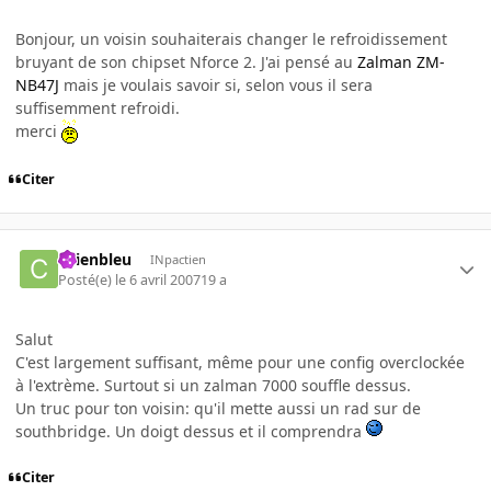
Bonjour, un voisin souhaiterais changer le refroidissement
bruyant de son chipset Nforce 2. J'ai pensé au
Zalman ZM-
NB47J
mais je voulais savoir si, selon vous il sera
suffisemment refroidi.
merci
Citer
chienbleu
INpactien
Posté(e)
le 6 avril 2007
19 a
Salut
C'est largement suffisant, même pour une config overclockée
à l'extrème. Surtout si un zalman 7000 souffle dessus.
Un truc pour ton voisin: qu'il mette aussi un rad sur de
southbridge. Un doigt dessus et il comprendra
Citer