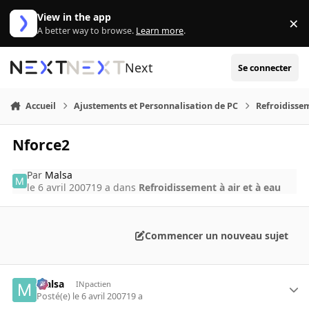
Aller au contenu
View in the app
×
Di
A better way to browse.
Learn more
.
Next
Se connecter
Accueil
Ajustements et Personnalisation de PC
Refroidissem
Nforce2
Par
Malsa
le 6 avril 2007
19 a
dans
Refroidissement à air et à eau
Commencer un nouveau sujet
Malsa
INpactien
Posté(e)
le 6 avril 2007
19 a