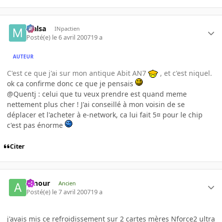
Malsa
INpactien
Posté(e)
le 6 avril 2007
19 a
AUTEUR
C'est ce que j'ai sur mon antique Abit AN7
, et c'est niquel.
ok ca confirme donc ce que je pensais
@Quentj : celui que tu veux prendre est quand meme
nettement plus cher ! J'ai conseillé à mon voisin de se
déplacer et l'acheter à e-network, ca lui fait 5¤ pour le chip
c'est pas énorme
Citer
Amour
Ancien
Posté(e)
le 7 avril 2007
19 a
j'avais mis ce refroidissement sur 2 cartes mères Nforce2 ultra