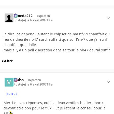
keneda212
INpactien
Posté(e)
le 6 avril 2007
19 a
je dirai ca dépend : autant le chipset de ma nf7-s chauffait du
feu de dieu (le nb47 surchauffait) que sur l'an-7 que j'ai eu il
chauffait que dalle
mais si y'a un poil d'aeration dans sa tour le nb47 devrai suffir
Citer
Malsa
INpactien
Posté(e)
le 6 avril 2007
19 a
AUTEUR
Merci de vos réponses, oui il a deux ventilos boitier donc ca
devrait etre bon pour le flux... Et je retient le conseil pour le
SB