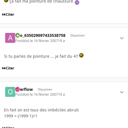
ça fait ma pointure de chaussure
Citer
ano_635029097433538758
INpactien
Posté(e)
le 16 février 2007
19 a
Si tu parles de pointure ... je fait du 47
Citer
overflow
INpactien
Posté(e)
le 16 février 2007
19 a
En fait on est tous des imbéciles abruti
1999 = (1999-1)+1