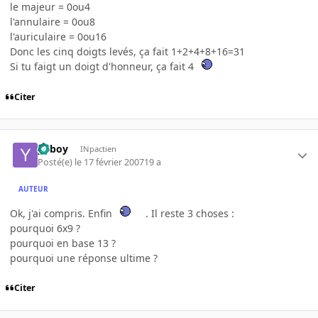
le majeur = 0ou4
l'annulaire = 0ou8
l'auriculaire = 0ou16
Donc les cinq doigts levés, ça fait 1+2+4+8+16=31
Si tu faigt un doigt d'honneur, ça fait 4
Citer
yoboy
INpactien
Posté(e)
le 17 février 2007
19 a
AUTEUR
Ok, j'ai compris. Enfin
. Il reste 3 choses :
pourquoi 6x9 ?
pourquoi en base 13 ?
pourquoi une réponse ultime ?
Citer