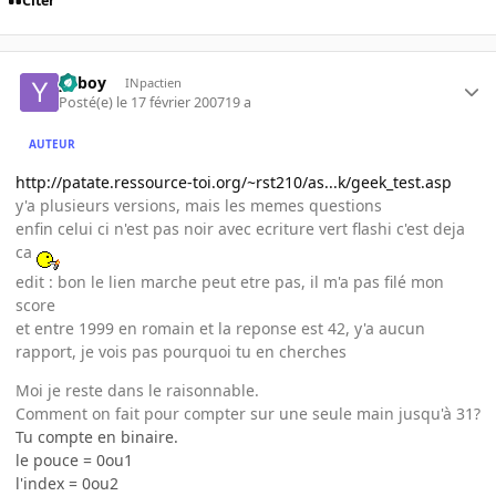
Citer
yoboy
INpactien
Posté(e)
le 17 février 2007
19 a
AUTEUR
http://patate.ressource-toi.org/~rst210/as...k/geek_test.asp
y'a plusieurs versions, mais les memes questions
enfin celui ci n'est pas noir avec ecriture vert flashi c'est deja
ca
edit : bon le lien marche peut etre pas, il m'a pas filé mon
score
et entre 1999 en romain et la reponse est 42, y'a aucun
rapport, je vois pas pourquoi tu en cherches
Moi je reste dans le raisonnable.
Comment on fait pour compter sur une seule main jusqu'à 31?
Tu compte en binaire.
le pouce = 0ou1
l'index = 0ou2