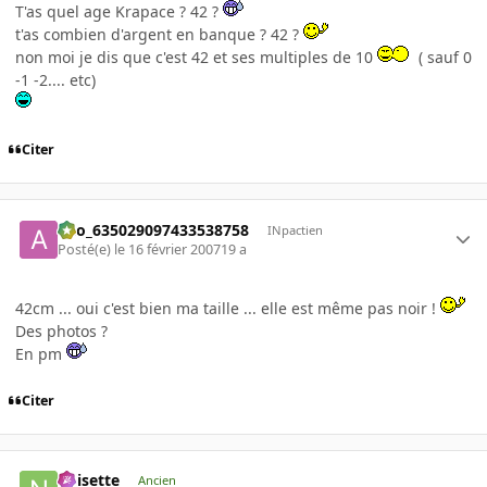
T'as quel age Krapace ? 42 ?
t'as combien d'argent en banque ? 42 ?
non moi je dis que c'est 42 et ses multiples de 10
( sauf 0
-1 -2.... etc)
Citer
ano_635029097433538758
INpactien
Posté(e)
le 16 février 2007
19 a
42cm ... oui c'est bien ma taille ... elle est même pas noir !
Des photos ?
En pm
Citer
noisette
Ancien