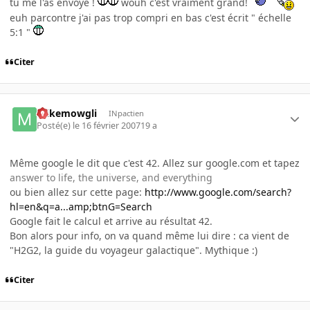
tu me l'as envoyé !
wouh c'est vraiment grand!
euh parcontre j'ai pas trop compri en bas c'est écrit " échelle
5:1 "
Citer
mikemowgli
INpactien
Posté(e)
le 16 février 2007
19 a
Même google le dit que c'est 42. Allez sur google.com et tapez
answer to life, the universe, and everything
ou bien allez sur cette page:
http://www.google.com/search?
hl=en&q=a...amp;btnG=Search
Google fait le calcul et arrive au résultat 42.
Bon alors pour info, on va quand même lui dire : ca vient de
"H2G2, la guide du voyageur galactique". Mythique :)
Citer