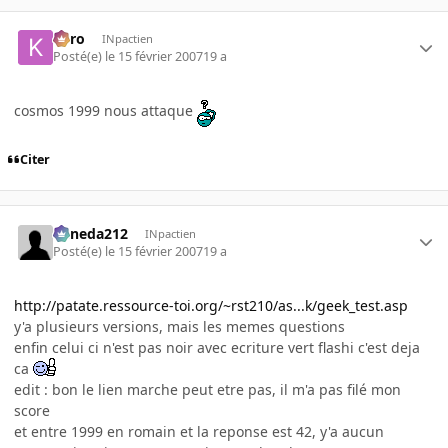
kyro
INpactien
Posté(e)
le 15 février 2007
19 a
cosmos 1999 nous attaque
Citer
keneda212
INpactien
Posté(e)
le 15 février 2007
19 a
http://patate.ressource-toi.org/~rst210/as...k/geek_test.asp
y'a plusieurs versions, mais les memes questions
enfin celui ci n'est pas noir avec ecriture vert flashi c'est deja
ca
edit : bon le lien marche peut etre pas, il m'a pas filé mon
score
et entre 1999 en romain et la reponse est 42, y'a aucun