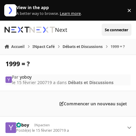
Aller au contenu
View in the app
×
Di
A better way to browse.
Learn more
.
Next
Se connecter
Accueil
INpact Café
Débats et Discussions
1999 = ?
1999 = ?
Par
yoboy
le 15 février 2007
19 a
dans
Débats et Discussions
Commencer un nouveau sujet
yoboy
INpactien
Posté(e)
le 15 février 2007
19 a