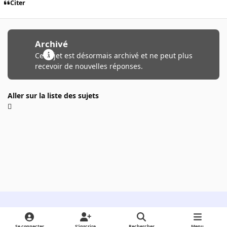
Citer
Archivé
Ce sujet est désormais archivé et ne peut plus
recevoir de nouvelles réponses.
Aller sur la liste des sujets
Light Mode
Dark Mode
System Preference
Se connecter
S’inscrire
Rechercher
Menu