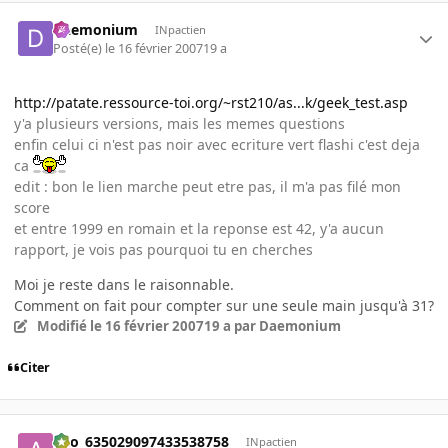
Daemonium
INpactien
Posté(e)
le 16 février 2007
19 a
http://patate.ressource-toi.org/~rst210/as...k/geek_test.asp
y'a plusieurs versions, mais les memes questions
enfin celui ci n'est pas noir avec ecriture vert flashi c'est deja
ca
edit : bon le lien marche peut etre pas, il m'a pas filé mon
score
et entre 1999 en romain et la reponse est 42, y'a aucun
rapport, je vois pas pourquoi tu en cherches
Moi je reste dans le raisonnable.
Comment on fait pour compter sur une seule main jusqu'à 31?
Modifié
le 16 février 2007
19 a
par Daemonium
Citer
ano_635029097433538758
INpactien