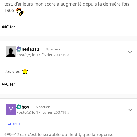
test, d'ailleurs mon score a augmenté depuis la dernière fois,
1965
Citer
keneda212
INpactien
Posté(e)
le 17 février 2007
19 a
t'es vieu
Citer
yoboy
INpactien
Posté(e)
le 17 février 2007
19 a
AUTEUR
6*9=42 car c'est le scrabble qui le dit, que la réponse