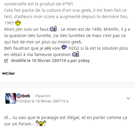
universelle est le produit de 6*9!!!
Cela fait partie de la culture d'un vrai geek, il est bien fait ce
test, d'ailleurs mon score a augmenté depuis la dernière fois,
1965
Alors j'en suis un faux
. Le mien est de 1490. M'enfin, il y a
la question des lunette. J'ai des lunettes ok mais c'est pas ce
qui fait de moi un plus ou moins geek.
Beh faudrait que je
(dl)
voie
H2G2 si là est la solution plus
en détail à ma fameuse question
Modifié
le 18 février 2007
19 a
par yoboy
Citer
Trebeb
INpactien
Posté(e)
le 18 février 2007
19 a
dl... tu sais que le piratage est illégal, et en parler comme ça
sur un forum...