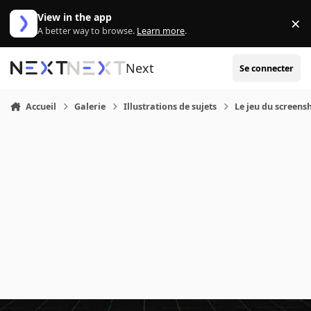
Aller au contenu
View in the app
×
Di
A better way to browse.
Learn more
.
Next
Se connecter
Accueil
Galerie
Illustrations de sujets
Le jeu du screensh