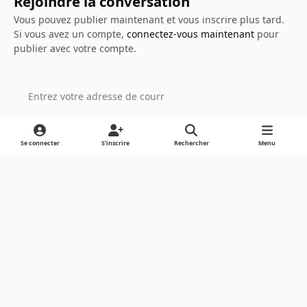
Rejoindre la conversation
Vous pouvez publier maintenant et vous inscrire plus tard.
Si vous avez un compte,
connectez-vous maintenant
pour
publier avec votre compte.
Ajouter un commentaire…
Se connecter
S’inscrire
Rechercher
Menu
Light Mode
Dark Mode
System Preference
Langue
Cookies
Powered by
Invision Community