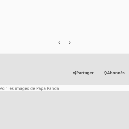
Previous carousel slide
Next carousel slide
Partager
Abonnés
Voir les images de Papa Panda