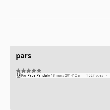
pars
Par
Papa Panda
le 18 mars 2014
12 a
1 527 vues