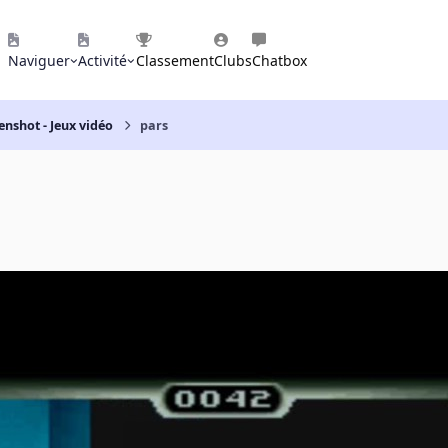
Naviguer
Activité
Classement
Clubs
Chatbox
enshot - Jeux vidéo
pars