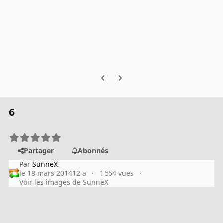
Previous carousel slide
Next carousel slide
6
Partager
Abonnés
Par
SunneX
le 18 mars 2014
12 a
1 554 vues
Voir les images de SunneX