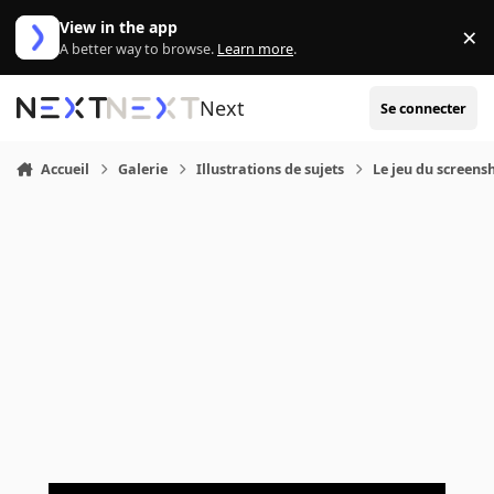
Aller au contenu
View in the app
×
Di
A better way to browse.
Learn more
.
Next
Se connecter
Accueil
Galerie
Illustrations de sujets
Le jeu du screensh