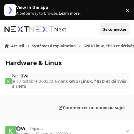
Aller au contenu
View in the app
×
Di
A better way to browse.
Learn more
.
Next
Se connecter
Accueil
Systèmes d'exploitation
GNU/Linux, *BSD et dérivé
Hardware & Linux
Par
KiWi
le 17 octobre 2003
22 a
dans
GNU/Linux, *BSD et dérivés
d'UNIX
Commencer un nouveau sujet
KiWi
INpactien
Posté(e)
le 17 octobre 2003
22 a