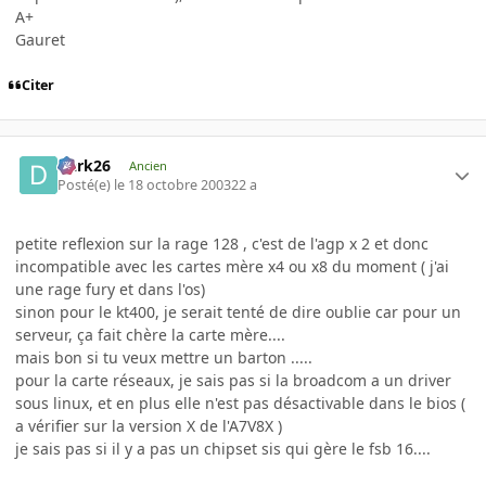
A+
Gauret
Citer
Dark26
Ancien
Posté(e)
le 18 octobre 2003
22 a
petite reflexion sur la rage 128 , c'est de l'agp x 2 et donc
incompatible avec les cartes mère x4 ou x8 du moment ( j'ai
une rage fury et dans l'os)
sinon pour le kt400, je serait tenté de dire oublie car pour un
serveur, ça fait chère la carte mère....
mais bon si tu veux mettre un barton .....
pour la carte réseaux, je sais pas si la broadcom a un driver
sous linux, et en plus elle n'est pas désactivable dans le bios (
a vérifier sur la version X de l'A7V8X )
je sais pas si il y a pas un chipset sis qui gère le fsb 16....