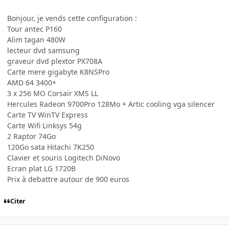
Bonjour, je vends cette configuration :
Tour antec P160
Alim tagan 480W
lecteur dvd samsung
graveur dvd plextor PX708A
Carte mere gigabyte K8NSPro
AMD 64 3400+
3 x 256 MO Corsair XMS LL
Hercules Radeon 9700Pro 128Mo + Artic cooling vga silencer
Carte TV WinTV Express
Carte Wifi Linksys 54g
2 Raptor 74Go
120Go sata Hitachi 7K250
Clavier et souris Logitech DiNovo
Ecran plat LG 1720B
Prix à debattre autour de 900 euros
Citer