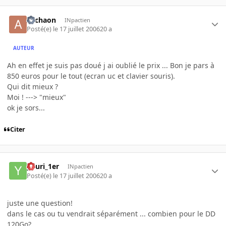
Archaon
INpactien
Posté(e)
le 17 juillet 2006
20 a
AUTEUR
Ah en effet je suis pas doué j ai oublié le prix ... Bon je pars à
850 euros pour le tout (ecran uc et clavier souris).
Qui dit mieux ?
Moi ! ---> "mieux"
ok je sors...
Citer
youri_1er
INpactien
Posté(e)
le 17 juillet 2006
20 a
juste une question!
dans le cas ou tu vendrait séparément ... combien pour le DD
120Go?