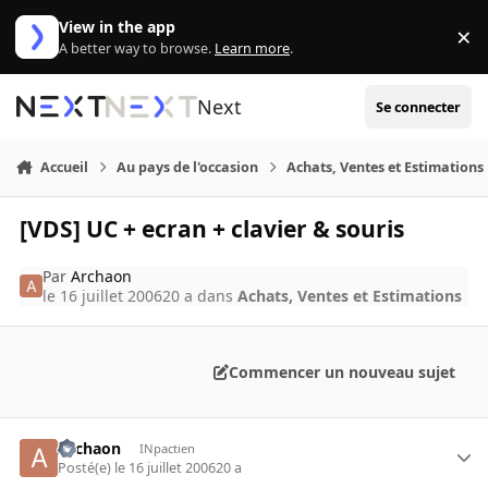
Aller au contenu
View in the app
×
Di
A better way to browse.
Learn more
.
Next
Se connecter
Accueil
Au pays de l'occasion
Achats, Ventes et Estimations
[VDS] UC + ecran + clavier & souris
Par
Archaon
le 16 juillet 2006
20 a
dans
Achats, Ventes et Estimations
Commencer un nouveau sujet
Archaon
INpactien
Posté(e)
le 16 juillet 2006
20 a