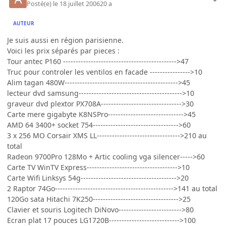
Posté(e)
le 18 juillet 2006
20 a
AUTEUR
Je suis aussi en région parisienne.
Voici les prix séparés par pieces :
Tour antec P160 --------------------------------------------->47
Truc pour controler les ventilos en facade ---------------->10
Alim tagan 480W--------------------------------------------->45
lecteur dvd samsung----------------------------------------->10
graveur dvd plextor PX708A-------------------------------->30
Carte mere gigabyte K8NSPro------------------------------>45
AMD 64 3400+ socket 754---------------------------------->60
3 x 256 MO Corsair XMS LL--------------------------------->210 au
total
Radeon 9700Pro 128Mo + Artic cooling vga silencer----->60
Carte TV WinTV Express------------------------------------>10
Carte Wifi Linksys 54g-------------------------------------->20
2 Raptor 74Go----------------------------------------------->141 au total
120Go sata Hitachi 7K250---------------------------------->25
Clavier et souris Logitech DiNovo------------------------->80
Ecran plat 17 pouces LG1720B---------------------------->100