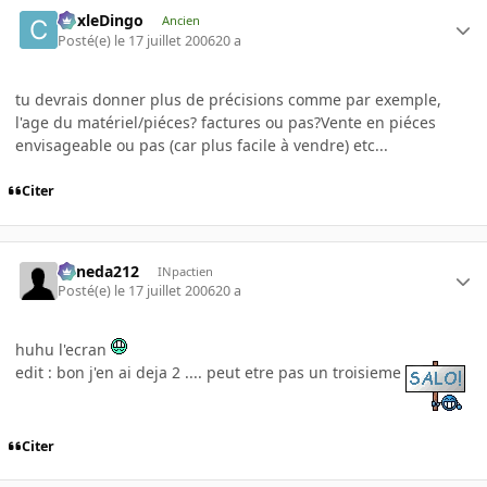
CoxleDingo
Ancien
Posté(e)
le 17 juillet 2006
20 a
tu devrais donner plus de précisions comme par exemple,
l'age du matériel/piéces? factures ou pas?Vente en piéces
envisageable ou pas (car plus facile à vendre) etc...
Citer
keneda212
INpactien
Posté(e)
le 17 juillet 2006
20 a
huhu l'ecran
edit : bon j'en ai deja 2 .... peut etre pas un troisieme
Citer