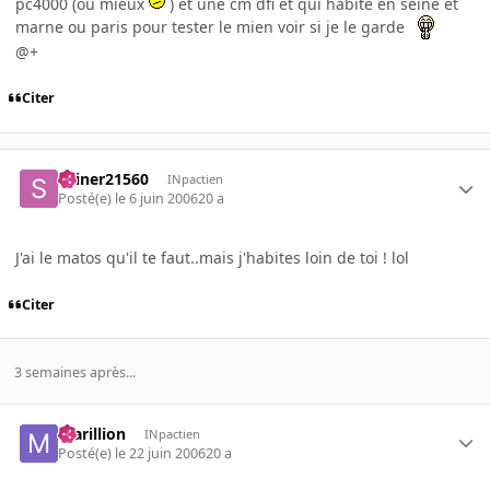
pc4000 (ou mieux
) et une cm dfi et qui habite en seine et
marne ou paris pour tester le mien voir si je le garde
@+
Citer
skiner21560
INpactien
Posté(e)
le 6 juin 2006
20 a
J'ai le matos qu'il te faut..mais j'habites loin de toi ! lol
Citer
3 semaines après...
marillion
INpactien
Posté(e)
le 22 juin 2006
20 a