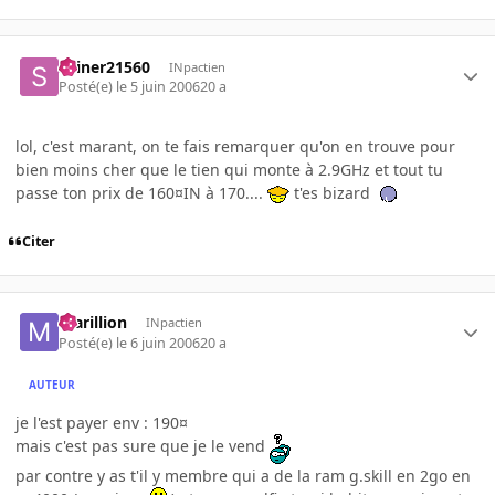
skiner21560
INpactien
Posté(e)
le 5 juin 2006
20 a
lol, c'est marant, on te fais remarquer qu'on en trouve pour
bien moins cher que le tien qui monte à 2.9GHz et tout tu
passe ton prix de 160¤IN à 170....
t'es bizard
Citer
marillion
INpactien
Posté(e)
le 6 juin 2006
20 a
AUTEUR
je l'est payer env : 190¤
mais c'est pas sure que je le vend
par contre y as t'il y membre qui a de la ram g.skill en 2go en