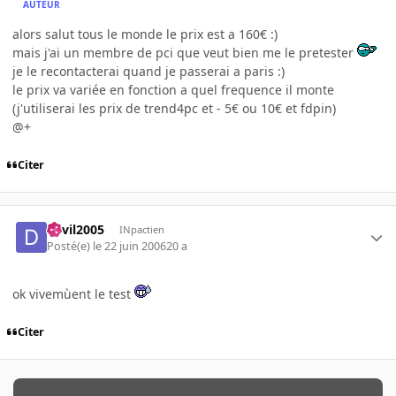
AUTEUR
alors salut tous le monde le prix est a 160€ :)
mais j'ai un membre de pci que veut bien me le pretester
je le recontacterai quand je passerai a paris :)
le prix va variée en fonction a quel frequence il monte
(j'utiliserai les prix de trend4pc et - 5€ ou 10€ et fdpin)
@+
Citer
devil2005
INpactien
Posté(e)
le 22 juin 2006
20 a
ok vivemùent le test
Citer