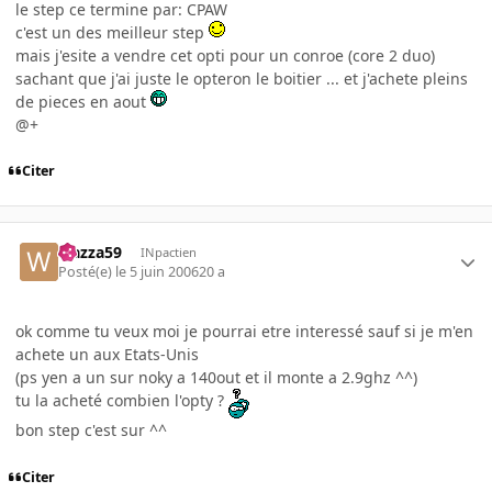
le step ce termine par: CPAW
c'est un des meilleur step
mais j'esite a vendre cet opti pour un conroe (core 2 duo)
sachant que j'ai juste le opteron le boitier ... et j'achete pleins
de pieces en aout
@+
Citer
wazza59
INpactien
Posté(e)
le 5 juin 2006
20 a
ok comme tu veux moi je pourrai etre interessé sauf si je m'en
achete un aux Etats-Unis
(ps yen a un sur noky a 140out et il monte a 2.9ghz ^^)
tu la acheté combien l'opty ?
bon step c'est sur ^^
Citer