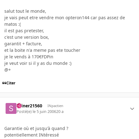
salut tout le monde,
je vais peut etre vendre mon opteron144 car pas assez de
matos :(
il est pas pretester,
c'est une version box,
garantit + facture,
et la boite n'a meme pas ete toucher
je le vends à 170€FDPin
je veut voir si il y as du monde :)
@+
Citer
skiner21560
INpactien
Posté(e)
le 5 juin 2006
20 a
Garantie où et jusqu'à quand ?
potentiellement INtéressé