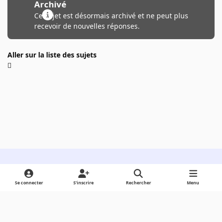
Archivé
Ce sujet est désormais archivé et ne peut plus
recevoir de nouvelles réponses.
Aller sur la liste des sujets
Light Mode
Dark Mode
System Preference
Se connecter
S’inscrire
Rechercher
Menu
Langue
Cookies
Powered by
Invision Community