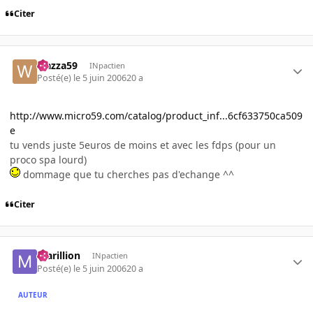
Citer
wazza59
INpactien
Posté(e)
le 5 juin 2006
20 a
http://www.micro59.com/catalog/product_inf...6cf633750ca509
e
tu vends juste 5euros de moins et avec les fdps (pour un
proco spa lourd)
dommage que tu cherches pas d'echange ^^
Citer
marillion
INpactien
Posté(e)
le 5 juin 2006
20 a
AUTEUR