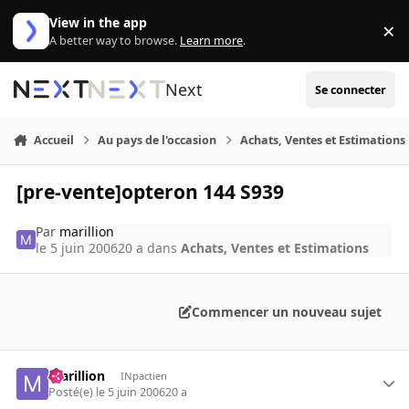
Aller au contenu
View in the app
×
Di
A better way to browse.
Learn more
.
Next
Se connecter
Accueil
Au pays de l'occasion
Achats, Ventes et Estimations
[pre-vente]opteron 144 S939
Par
marillion
le 5 juin 2006
20 a
dans
Achats, Ventes et Estimations
Commencer un nouveau sujet
marillion
INpactien
Posté(e)
le 5 juin 2006
20 a