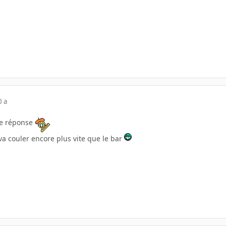
0 a
re réponse
va couler encore plus vite que le bar