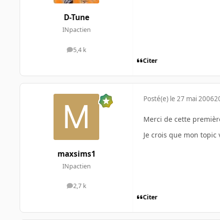
D-Tune
INpactien
5,4 k
messages
Citer
Posté(e)
le 27 mai 2006
2
Merci de cette premiè
Je crois que mon topic 
maxsims1
INpactien
2,7 k
messages
Citer