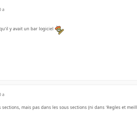
0 a
u'il y avait un bar logiciel
0 a
es sections, mais pas dans les sous sections (ni dans 'Regles et meil