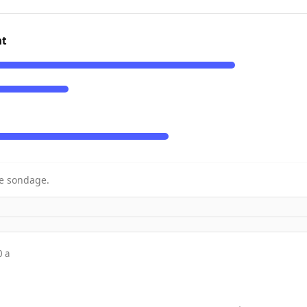
nt
e sondage.
0 a