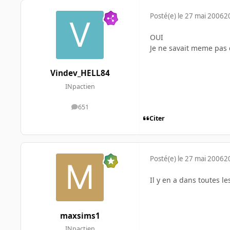
Posté(e)
le 27 mai 2006
2
OUI
Je ne savait meme pas q
Vindev_HELL84
INpactien
651
messages
Citer
Posté(e)
le 27 mai 2006
2
Il y en a dans toutes l
maxsims1
INpactien