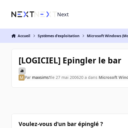
Aller au contenu
Next
Accueil
Systèmes d'exploitation
Microsoft Windows (Mo
[LOGICIEL] Epingler le bar
Par
maxsims1
le 27 mai 2006
20 a
dans
Microsoft Win
Voulez-vous d'un bar épinglé ?