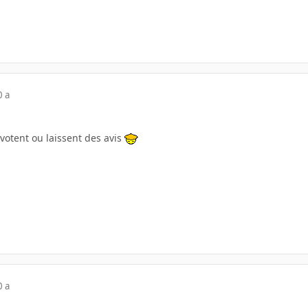
0 a
otent ou laissent des avis
0 a