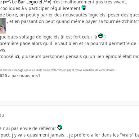
le
(=^\ Le Bar Logiciel /^=)
n'est malheurement pas très vivant.
lcooliques à y participer régulièrement
de boire, on peut y parler des nouveautés logiciels, poser des quest
, et en passant on peut quand même payer sa tournée :tchintch
elques softage de logiciels (il est fort celui-là
)
 première page alors qu'il le vaut bien et ca pourrait permettre de l
is.
proposé
ici
, plusieurs personnes pensais qu'un lien épinglé était mo
ré dans les sondages pour les idiots qui ne réfléchissent pas et trouve cela drôle de voter Obiwan.
06
20 a
par maxsims1
0 a
 n'ai pas envie de réfléchir
pact, j'y vais quasiment jamais... je préfère aller dans les "vrais" 