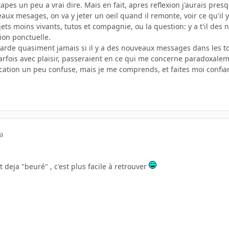
pes un peu a vrai dire. Mais en fait, apres reflexion j'aurais presqu
aux mesages, on va y jeter un oeil quand il remonte, voir ce qu'il y 
jets moins vivants, tutos et compagnie, ou la question: y a t'il de
ion ponctuelle.
arde quasiment jamais si il y a des nouveaux messages dans les top
rfois avec plaisir, passeraient en ce qui me concerne paradoxaleme
cation un peu confuse, mais je me comprends, et faites moi confian
a
eja "beuré" , c'est plus facile à retrouver