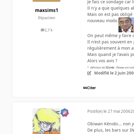
Je fais ce sondage car 
Il n'y a que quelques a
maxsims1
Mais on est pas obligé 
INpactien
nouveau modo
2,7 k
messages
On peut même y faire qu
Il n'est pas souvent en
régulièrement à mon av
Mais quand je l'avais 
Alors vos avis ?
* : définition de
XZombi
: Obiwan est insé
Modifié
le 2 juin 20
Citer
Posté(e)
le 27 mai 2006
2
Obiwan Kénobi... non je
De plus, les bars sur IN