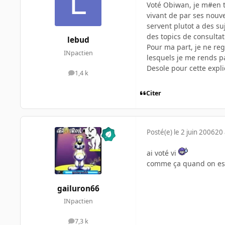
Voté Obiwan, je m#en ta
vivant de par ses nouve
servent plutot a des su
des topics de consultat
lebud
Pour ma part, je ne reg
INpactien
lesquels je me rends pa
Desole pour cette expli
1,4 k
messages
Citer
Posté(e)
le 2 juin 2006
20 
ai voté vi
comme ça quand on est d
gailuron66
INpactien
7,3 k
messages