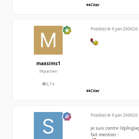
Citer
Posté(e)
le 9 juin 2006
20 
maxsims1
INpactien
2,7 k
messages
Citer
Posté(e)
le 9 juin 2006
20 
je suis contre l'épîngla
fait mention :