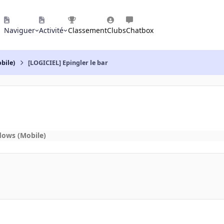
Naviguer
Activité
Classement
Clubs
Chatbox
bile)
[LOGICIEL] Epingler le bar
dows (Mobile)