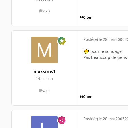
2,7 k
messages
Citer
Posté(e)
le 28 mai 2006
2
pour le sondage
Pas beaucoup de gens v
maxsims1
INpactien
2,7 k
messages
Citer
Posté(e)
le 28 mai 2006
2