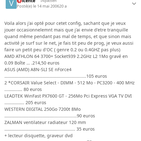
vincente
INpactien
Posté(e)
le 14 mai 2006
20 a
Voila alors j'ai opté pour cetet config, sachant que je veux
jouer occasionnelemnt mais que j'ai envie d'etre tranquille
quand même pendant pas mal de temps, et que sinon mais
activité je surf sur le net, je fais tit peu de prog, je veux aussi
faire un petit peu d'OC ( genre 0.2 ou 0.4GHZ pas plus)
AMD ATHLON 64 3700+ Socket939 2.2GHz L2 1Mo gravé en
0.09 Boîte … .214,50 euros
ASUS (AMD) A8N-SLI SE nForce4
………………………………………….....................105 euros
2 *CORSAIR Value Select - DIMM - 512 Mo - PC3200 - 400 MHz
...……..…. 80 euros
LEADTEK WinFast PX7600 GT - 256Mo Pci Express VGA TV DVI
…………….. 205 euros
WESTERN DIGITAL 250Go 7200t 8Mo
……………………………………...................90 euros
ZALMAN ventilateur radiateur 120 mm
………………………………………............... 35 euros
+ lecteur disquette, graveur dvd