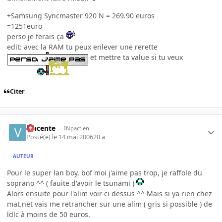
+Samsung Syncmaster 920 N = 269.90 euros
=1251euro
perso je ferais ça
edit: avec la RAM tu peux enlever une rerette
et mettre ta value si tu veux
Citer
vincente
INpactien
Posté(e)
le 14 mai 2006
20 a
AUTEUR
Pour le super lan boy, bof moi j'aime pas trop, je raffole du
soprano ^^ ( fauite d'avoir le tsunami )
Alors ensuite pour l'alim voir ci dessus ^^ Mais si ya rien chez
mat.net vais me retrancher sur une alim ( gris si possible ) de
ldlc à moins de 50 euros.