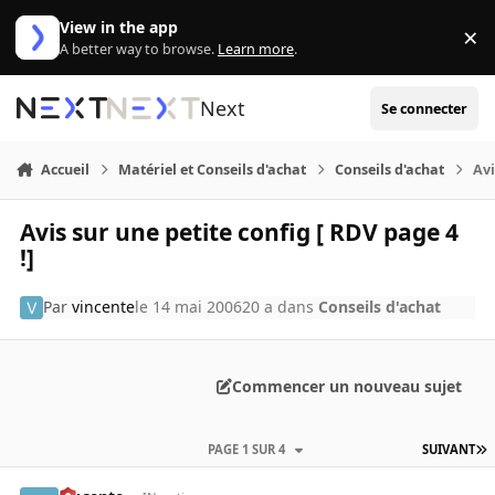
Aller au contenu
View in the app
×
Di
A better way to browse.
Learn more
.
Next
Se connecter
Accueil
Matériel et Conseils d'achat
Conseils d'achat
Avi
Avis sur une petite config [ RDV page 4
!]
Par
vincente
le 14 mai 2006
20 a
dans
Conseils d'achat
Commencer un nouveau sujet
PAGE 1 SUR 4
SUIVANT