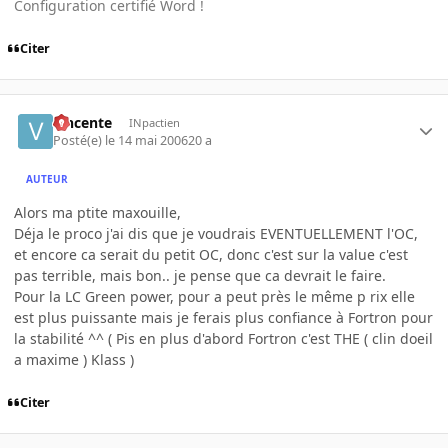
Configuration certifié Word !
Citer
vincente
INpactien
Posté(e)
le 14 mai 2006
20 a
AUTEUR
Alors ma ptite maxouille,
Déja le proco j'ai dis que je voudrais EVENTUELLEMENT l'OC,
et encore ca serait du petit OC, donc c'est sur la value c'est
pas terrible, mais bon.. je pense que ca devrait le faire.
Pour la LC Green power, pour a peut près le même p rix elle
est plus puissante mais je ferais plus confiance à Fortron pour
la stabilité ^^ ( Pis en plus d'abord Fortron c'est THE ( clin doeil
a maxime ) Klass )
Citer