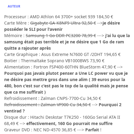
AUTEUR
Processeur : AMD Athlon 64 3700+ socket 939 184,50 €
Carte Mère :
Gigabyte GA-K8NF9 Ultra 92,50 €
-->
je désire
posséder le SLI pour l'avenir
Mémoire :
Samsung 1 Go DDR PC3200 78,99 €
--->
j'ai lu que la
samsung était pas terrible et je ne désire que 1 Go de ram
quitte a rajouter après
Carte Graphique : Asus Extreme N7600 GT /2DHT 194,65 €
Boitier : Thermaltake Soprano VB1000BWS 73,90 €
Alimentation : Fortron FSP400-60THN BlueStorm 47,90 € -->
Pourquoi pas javais plutot penser a Une LC power vu que je
ne désire pas mettre gros dans une alim ( 39 euros pour la
480, bon c'est sur c'est pas le top de la qualité mais je pense
que ca me suffirait )
Refroidissement : Zalman CNPS-7700-Cu 34,50 €
Refroidissement : Zalman VF900-Cu 34,50 €
-->
Pourquoi 2
ventirad ?
Disque dur : Hitachi Deskstar T7K250 - 160Go Serial ATA II
68,49 € -->
effectivement, 160 Go pourrait me suffire
Graveur DVD : NEC ND-4570 36,85 € --->
Parfait
!