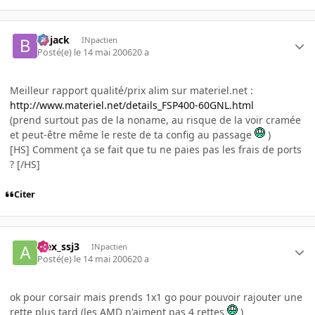
Bojack
INpactien
Posté(e)
le 14 mai 2006
20 a
Meilleur rapport qualité/prix alim sur materiel.net :
http://www.materiel.net/details_FSP400-60GNL.html
(prend surtout pas de la noname, au risque de la voir cramée
et peut-être même le reste de ta config au passage
)
[HS] Comment ça se fait que tu ne paies pas les frais de ports
? [/HS]
Citer
alex_ssj3
INpactien
Posté(e)
le 14 mai 2006
20 a
ok pour corsair mais prends 1x1 go pour pouvoir rajouter une
rette plus tard (les AMD n'aiment pas 4 rettes
)