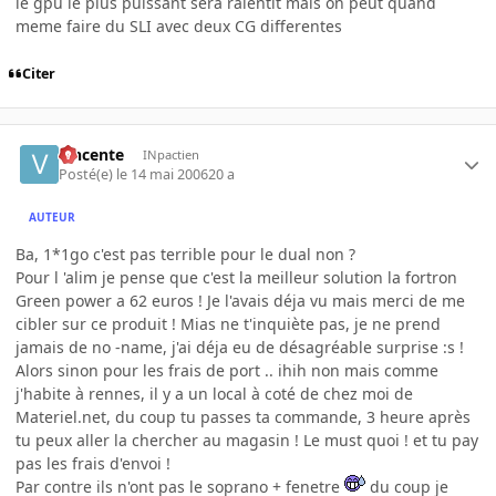
le gpu le plus puissant sera ralentit mais on peut quand
meme faire du SLI avec deux CG differentes
Citer
vincente
INpactien
Posté(e)
le 14 mai 2006
20 a
AUTEUR
Ba, 1*1go c'est pas terrible pour le dual non ?
Pour l 'alim je pense que c'est la meilleur solution la fortron
Green power a 62 euros ! Je l'avais déja vu mais merci de me
cibler sur ce produit ! Mias ne t'inquiète pas, je ne prend
jamais de no -name, j'ai déja eu de désagréable surprise :s !
Alors sinon pour les frais de port .. ihih non mais comme
j'habite à rennes, il y a un local à coté de chez moi de
Materiel.net, du coup tu passes ta commande, 3 heure après
tu peux aller la chercher au magasin ! Le must quoi ! et tu pay
pas les frais d'envoi !
Par contre ils n'ont pas le soprano + fenetre
du coup je