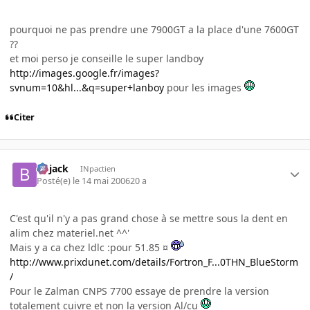
pourquoi ne pas prendre une 7900GT a la place d'une 7600GT
??
et moi perso je conseille le super landboy
http://images.google.fr/images?
svnum=10&hl...&q=super+lanboy
pour les images
Citer
Bojack
INpactien
Posté(e)
le 14 mai 2006
20 a
C'est qu'il n'y a pas grand chose à se mettre sous la dent en
alim chez materiel.net ^^'
Mais y a ca chez ldlc :pour 51.85 ¤
http://www.prixdunet.com/details/Fortron_F...0THN_BlueStorm
/
Pour le Zalman CNPS 7700 essaye de prendre la version
totalement cuivre et non la version Al/cu