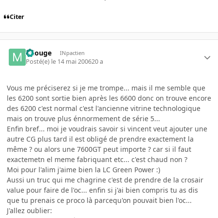
Citer
miouge
INpactien
Posté(e)
le 14 mai 2006
20 a
Vous me préciserez si je me trompe... mais il me semble que
les 6200 sont sortie bien après les 6600 donc on trouve encore
des 6200 c'est normal c'est l'ancienne vitrine technologique
mais on trouve plus énnormement de série 5...
Enfin bref... moi je voudrais savoir si vincent veut ajouter une
autre CG plus tard il est obligé de prendre exactement la
même ? ou alors une 7600GT peut importe ? car si il faut
exactemetn el meme fabriquant etc... c'est chaud non ?
Moi pour l'alim j'aime bien la LC Green Power :)
Aussi un truc qui me chagrine c'est de prendre de la crosair
value pour faire de l'oc... enfin si j'ai bien compris tu as dis
que tu prenais ce proco là parcequ'on pouvait bien l'oc...
J'allez oublier: