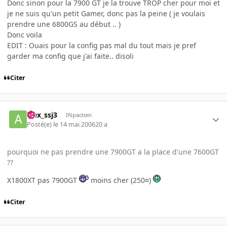
Donc sinon pour la 7900 GT je la trouve TROP cher pour moi et
je ne suis qu'un petit Gamer, donc pas la peine ( je voulais
prendre une 6800GS au début .. )
Donc voila
EDIT : Ouais pour la config pas mal du tout mais je pref
garder ma config que j'ai faite.. disoli
Citer
alex_ssj3
INpactien
Posté(e)
le 14 mai 2006
20 a
pourquoi ne pas prendre une 7900GT a la place d'une 7600GT
??
X1800XT pas 7900GT
moins cher (250¤)
Citer