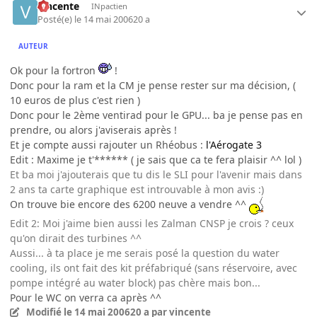
vincente
INpactien
Posté(e)
le 14 mai 2006
20 a
AUTEUR
Ok pour la fortron
!
Donc pour la ram et la CM je pense rester sur ma décision, (
10 euros de plus c'est rien )
Donc pour le 2ème ventirad pour le GPU... ba je pense pas en
prendre, ou alors j'aviserais après !
Et je compte aussi rajouter un Rhéobus :
l'Aérogate 3
Edit : Maxime je t'****** ( je sais que ca te fera plaisir ^^ lol )
Et ba moi j'ajouterais que tu dis le SLI pour l'avenir mais dans
2 ans ta carte graphique est introuvable à mon avis :)
On trouve bie encore des 6200 neuve a vendre ^^
Edit 2: Moi j'aime bien aussi les Zalman CNSP je crois ? ceux
qu'on dirait des turbines ^^
Aussi... à ta place je me serais posé la question du water
cooling, ils ont fait des kit préfabriqué (sans réservoire, avec
pompe intégré au water block) pas chère mais bon...
Pour le WC on verra ca après ^^
Modifié
le 14 mai 2006
20 a
par vincente