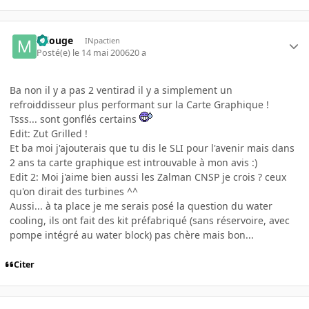
miouge
INpactien
Posté(e)
le 14 mai 2006
20 a
Ba non il y a pas 2 ventirad il y a simplement un
refroiddisseur plus performant sur la Carte Graphique !
Tsss... sont gonflés certains
Edit: Zut Grilled !
Et ba moi j'ajouterais que tu dis le SLI pour l'avenir mais dans
2 ans ta carte graphique est introuvable à mon avis :)
Edit 2: Moi j'aime bien aussi les Zalman CNSP je crois ? ceux
qu'on dirait des turbines ^^
Aussi... à ta place je me serais posé la question du water
cooling, ils ont fait des kit préfabriqué (sans réservoire, avec
pompe intégré au water block) pas chère mais bon...
Citer