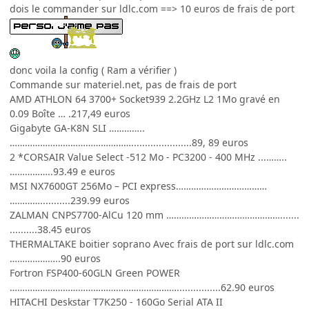
dois le commander sur ldlc.com ==> 10 euros de frais de port
donc voila la config ( Ram a vérifier )
Commande sur materiel.net, pas de frais de port
AMD ATHLON 64 3700+ Socket939 2.2GHz L2 1Mo gravé en
0.09 Boîte … .217,49 euros
Gigabyte GA-K8N SLI …………..
…………………………………………......................89, 89 euros
2 *CORSAIR Value Select -512 Mo - PC3200 - 400 MHz ...……..
……………..93.49 e euros
MSI NX7600GT 256Mo – PCI express………………………………
…………...........239.99 euros
ZALMAN CNPS7700-AlCu 120 mm ……………………………………….......
..........38.45 euros
THERMALTAKE boitier soprano Avec frais de port sur ldlc.com
………………..90 euros
Fortron FSP400-60GLN Green POWER
…………………………………………………………................62.90 euros
HITACHI Deskstar T7K250 - 160Go Serial ATA II