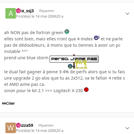
alex_ssj3
INpactien
Posté(e)
le 14 mai 2006
20 a
ah NON pas de fortron green
elles sont bien, mais elles n'ont que 4 molex
et ne parle
pas de dédoubleurs, à moins que tu tiennes à avoir un pc
instable ^^"
prend une blue storm
le dual fait gagner à peine 3-4% de perfs alors que si tu fais
une upgrade 2 go alos que tu as 2x512, va te falloir 4 rette s
et AMD aime pas ca.
sinon pour le kit 2.1 >>> Logitech X-230
Citer
wazza59
INpactien
Posté(e)
le 14 mai 2006
20 a