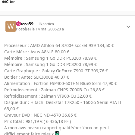
Citer
wazza59
INpactien
Posté(e)
le 14 mai 2006
20 a
Processeur : AMD Athlon 64 3700+ socket 939 184,50 €
Carte Mère : Asus A8N-E 80,00 €
Mémoire : Samsung 1 Go DDR PC3200 78,99 €
Mémoire : Samsung 1 Go DDR PC3200 78,99 €
Carte Graphique : Galaxy GeForce 7900 GT 309,76 €
Boitier : Antec SLK3000B 40,37 €
Alimentation : Fortron FSP400-60THN BlueStorm 47,90 €
Refroidissement : Zalman CNPS-7000B-Cu 26,83 €
Refroidissement : Zalman VF900-Cu 32,00 €
Disque dur : Hitachi Deskstar T7K250 - 160Go Serial ATA II
65,00 €
Graveur DVD : NEC ND-4570 36,85 €
Prix total : 981,19 € ( 6 436,18 FF )
A mon avis niveau rapport qualité/perf/prix on peut
difficilement faire mieux