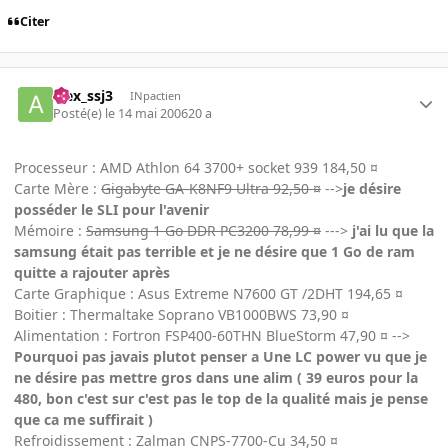
Citer
alex_ssj3
INpactien
Posté(e)
le 14 mai 2006
20 a
Processeur : AMD Athlon 64 3700+ socket 939 184,50 ¤
Carte Mère :
Gigabyte GA-K8NF9 Ultra 92,50 ¤
-->
je désire
posséder le SLI pour l'avenir
Mémoire :
Samsung 1 Go DDR PC3200 78,99 ¤
--->
j'ai lu que la
samsung était pas terrible et je ne désire que 1 Go de ram
quitte a rajouter après
Carte Graphique : Asus Extreme N7600 GT /2DHT 194,65 ¤
Boitier : Thermaltake Soprano VB1000BWS 73,90 ¤
Alimentation : Fortron FSP400-60THN BlueStorm 47,90 ¤ -->
Pourquoi pas javais plutot penser a Une LC power vu que je
ne désire pas mettre gros dans une alim ( 39 euros pour la
480, bon c'est sur c'est pas le top de la qualité mais je pense
que ca me suffirait )
Refroidissement : Zalman CNPS-7700-Cu 34,50 ¤