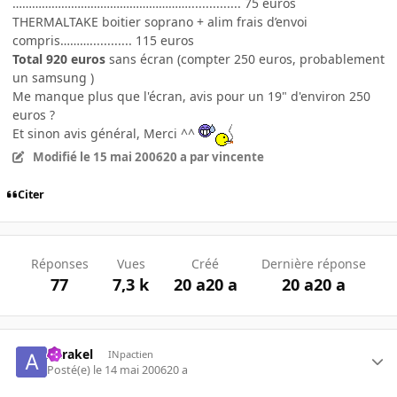
………………………………………………............... 75 euros
THERMALTAKE boitier soprano + alim frais d’envoi
compris………............ 115 euros
Total 920 euros
sans écran (compter 250 euros, probablement
un samsung )
Me manque plus que l'écran, avis pour un 19" d'environ 250
euros ?
Et sinon avis général, Merci ^^
Modifié
le 15 mai 2006
20 a
par vincente
Citer
Réponses
Vues
Créé
Dernière réponse
77
7,3 k
20 a
20 a
20 a
20 a
Azrakel
INpactien
Posté(e)
le 14 mai 2006
20 a