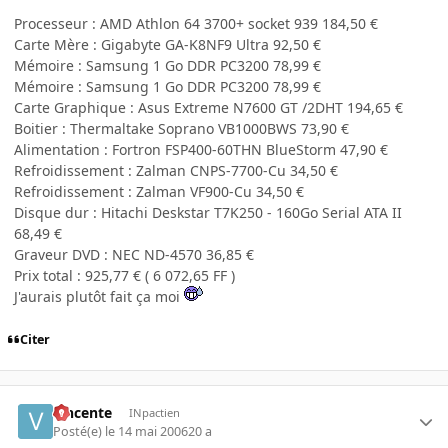
Processeur : AMD Athlon 64 3700+ socket 939 184,50 €
Carte Mère : Gigabyte GA-K8NF9 Ultra 92,50 €
Mémoire : Samsung 1 Go DDR PC3200 78,99 €
Mémoire : Samsung 1 Go DDR PC3200 78,99 €
Carte Graphique : Asus Extreme N7600 GT /2DHT 194,65 €
Boitier : Thermaltake Soprano VB1000BWS 73,90 €
Alimentation : Fortron FSP400-60THN BlueStorm 47,90 €
Refroidissement : Zalman CNPS-7700-Cu 34,50 €
Refroidissement : Zalman VF900-Cu 34,50 €
Disque dur : Hitachi Deskstar T7K250 - 160Go Serial ATA II
68,49 €
Graveur DVD : NEC ND-4570 36,85 €
Prix total : 925,77 € ( 6 072,65 FF )
J'aurais plutôt fait ça moi
Citer
vincente
INpactien
Posté(e)
le 14 mai 2006
20 a