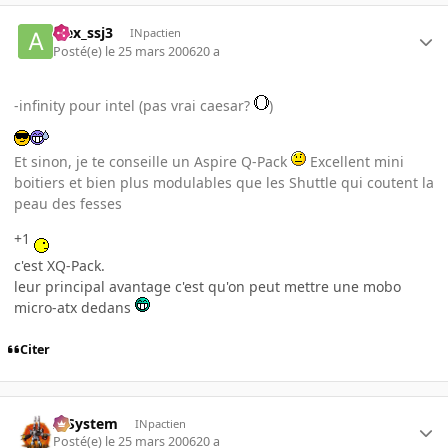
alex_ssj3
INpactien
Posté(e)
le 25 mars 2006
20 a
-infinity pour intel (pas vrai caesar?
)
Et sinon, je te conseille un Aspire Q-Pack
Excellent mini
boitiers et bien plus modulables que les Shuttle qui coutent la
peau des fesses
+1
c'est XQ-Pack.
leur principal avantage c'est qu'on peut mettre une mobo
micro-atx dedans
Citer
X-System
INpactien
Posté(e)
le 25 mars 2006
20 a