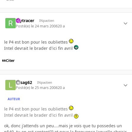
raytracer
INpactien
Posté(e)
le 24 mars 2006
20 a
le P4 est bon pour les oubliettes
Intel devrait le brader d'ici fin avril
Citer
laisag62
INpactien
Posté(e)
le 25 mars 2006
20 a
AUTEUR
le P4 est bon pour les oubliettes
Intel devrait le brader d'ici fin avril
ok, donc j'attends un peu....mais je vois que tu possedes un
p540, tu en est content?? et pour la frequence laquelle choisir