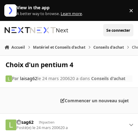
Aller au contenu
View in the app
×
Di
A better way to browse.
Learn more
.
Next
Se connecter
Accueil
Matériel et Conseils d'achat
Conseils d'achat
Cho
Choix d'un pentium 4
Par
laisag62
le 24 mars 2006
20 a
dans
Conseils d'achat
Commencer un nouveau sujet
laisag62
INpactien
Posté(e)
le 24 mars 2006
20 a