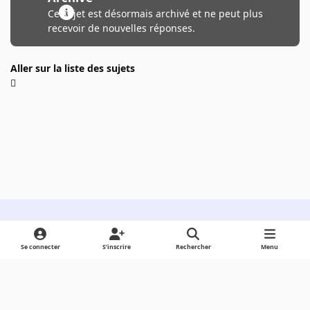
Ce sujet est désormais archivé et ne peut plus
recevoir de nouvelles réponses.
Aller sur la liste des sujets
Light Mode
Dark Mode
System Preference
Se connecter
S’inscrire
Rechercher
Menu
Langue
Cookies
Powered by
Invision Community