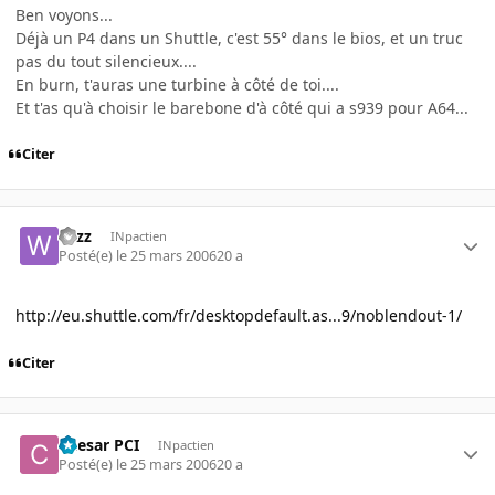
Ben voyons...
Déjà un P4 dans un Shuttle, c'est 55° dans le bios, et un truc
pas du tout silencieux....
En burn, t'auras une turbine à côté de toi....
Et t'as qu'à choisir le barebone d'à côté qui a s939 pour A64...
Citer
wizz
INpactien
Posté(e)
le 25 mars 2006
20 a
http://eu.shuttle.com/fr/desktopdefault.as...9/noblendout-1/
Citer
Caesar PCI
INpactien
Posté(e)
le 25 mars 2006
20 a