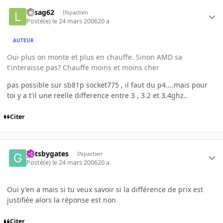
laisag62
INpactien
Posté(e)
le 24 mars 2006
20 a
AUTEUR
Oui plus on monte et plus en chauffe. Sinon AMD sa
t'interaisse pas? Chauffe moins et moins cher
pas possible sur sb81p socket775 , il faut du p4....mais pour
toi y a t'il une reelle difference entre 3 , 3.2 et 3.4ghz..
Citer
gatsbygates
INpactien
Posté(e)
le 24 mars 2006
20 a
Oui y'en a mais si tu veux savoir si la différence de prix est
justifiée alors la réponse est non
Citer