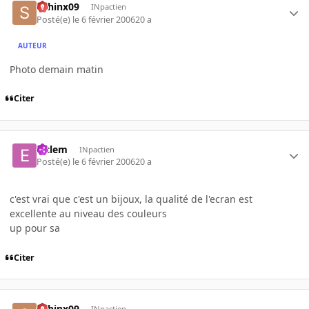
sphinx09
INpactien
Posté(e)
le 6 février 2006
20 a
AUTEUR
Photo demain matin
Citer
elclem
INpactien
Posté(e)
le 6 février 2006
20 a
c'est vrai que c'est un bijoux, la qualité de l'ecran est
excellente au niveau des couleurs
up pour sa
Citer
sphinx09
INpactien