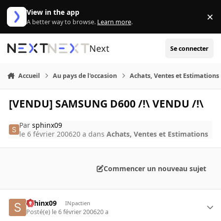
Aller au contenu
View in the app
×
Di
A better way to browse.
Learn more
.
Next
Se connecter
Accueil
Au pays de l'occasion
Achats, Ventes et Estimations
[VENDU] SAMSUNG D600 /!\ VENDU /!\
Par
sphinx09
le 6 février 2006
20 a
dans
Achats, Ventes et Estimations
Commencer un nouveau sujet
sphinx09
INpactien
Posté(e)
le 6 février 2006
20 a