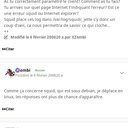
As tu correctement paramétré le client? Comment as tu fais?
Tu arrives sur quel page Internet t'indiquant l'erreur? Est ce
une erreur squid ou Internet explorer?
Squid place ces log dans /var/log/squid/, jette s'y donc un
coup d'oeil, ca nous permettra de savoir ce qui cloche...
++
Modifié
le 6 février 2006
20 a
par XZombi
Citer
XZombi
Ancien
Posté(e)
le 6 février 2006
20 a
Comme ça concerne squid, qui est sous debian, je déplace en
linux, les réponses ont plus de chance d'apparaître.
Citer