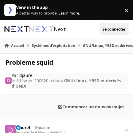
Aller au contenu
View in the app
×
Di
A better way to browse.
Learn more
.
Next
Se connecter
Accueil
Systèmes d'exploitation
GNU/Linux, *BSD et dérivé
Probleme squid
Par
djaurel
le 6 février 2006
20 a
dans
GNU/Linux, *BSD et dérivés
d'UNIX
Commencer un nouveau sujet
djaurel
INpactien
Posté(e)
le 6 février 2006
20 a