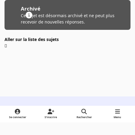
Archivé
Ce sujet est désormais archivé et ne peut plus
recevoir de nouvelles réponses.
Aller sur la liste des sujets
Light Mode
Dark Mode
System Preference
Se connecter
S’inscrire
Rechercher
Menu
Langue
Cookies
Powered by
Invision Community