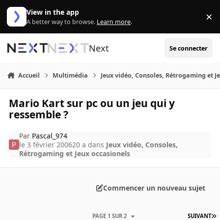
Aller au contenu
View in the app
×
Di
A better way to browse.
Learn more
.
Next
Se connecter
Accueil
Multimédia
Jeux vidéo, Consoles, Rétrogaming et J
Mario Kart sur pc ou un jeu qui y
ressemble ?
Par
Pascal_974
le 3 février 2006
20 a
dans
Jeux vidéo, Consoles,
Rétrogaming et Jeux occasionels
Commencer un nouveau sujet
PAGE 1 SUR 2
SUIVANT