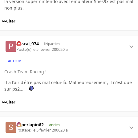
la version super nintendo avec l'émulateur Snes9x est pas mal
non plus.
Citer
Pascal_974
INpactien
Posté(e)
le 5 février 2006
20 a
AUTEUR
Crash Team Racing !
Il a l'air d'être pas mal celui-là. Malheureusement, il n'est que
sur ps2....
Citer
superlapin62
Ancien
Posté(e)
le 5 février 2006
20 a