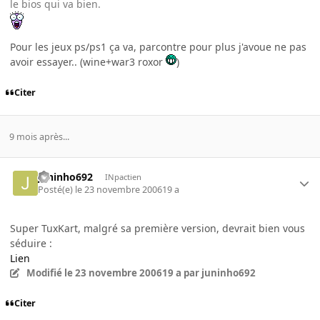
le bios qui va bien.
Pour les jeux ps/ps1 ça va, parcontre pour plus j'avoue ne pas
avoir essayer.. (wine+war3 roxor
)
Citer
9 mois après...
juninho692
INpactien
Posté(e)
le 23 novembre 2006
19 a
Super TuxKart, malgré sa première version, devrait bien vous
séduire :
Lien
Modifié
le 23 novembre 2006
19 a
par juninho692
Citer