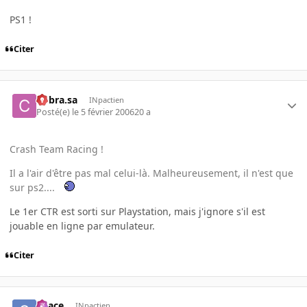
PS1 !
Citer
Cobra.sa
INpactien
Posté(e)
le 5 février 2006
20 a
Crash Team Racing !
Il a l'air d'être pas mal celui-là. Malheureusement, il n'est que
sur ps2....
Le 1er CTR est sorti sur Playstation, mais j'ignore s'il est
jouable en ligne par emulateur.
Citer
Space
INpactien