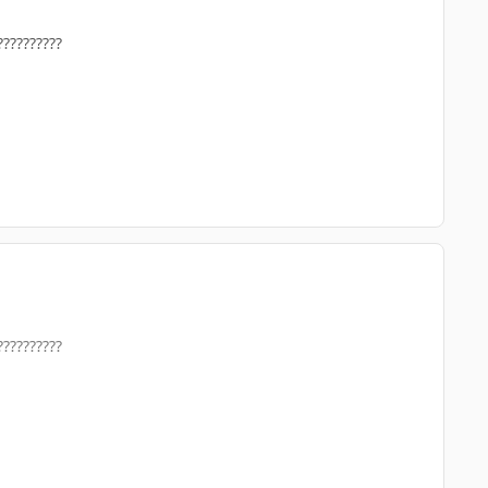
?????????
?????????