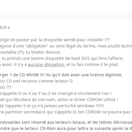
06
20 a
igé de passer par la disquette win98 pour installer ???
'agisse d'une "obligation" au sens légal du terme, mais plutôt tech
bootable (??), tu bootes dessus;
le, tu prends une bonne disquette de boot DOS qui fera l'affaire.
avoir: il n'y a
aucune obligation
, et tu fais comme il te plait.
rger 1 de CD Win98 !!!! Vu qu'il doit avoir une licence légitime.
teur CD soit reconnu comme lecteur D.
où ???
'appelle D ou X ou Y ou Z ne changera strictement rien !
oot qui décidera de son nom, selon le driver CDROM utilisé !
e l'appeler X et ça n'a jamais perturbé windows !!!!!!!
une partition secondaire qui s'appelle D, ton CDROM ne pourra pas s
 croissantes sont réservé aux lecteurs locaux, et les lettres décrois
endre que le lecteur CD-Rom aura pour lettre la suivante après la d