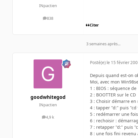
INpactien
838
messages
Citer
3 semaines après...
Posté(e)
le 15 février 20
Depuis quand est-on obl
Moi, avec mon Win98se
1 : BIOS : séquence de
2 : BOOTTER sur le CD
goodwhitegod
3 : Choisir démarre e
INpactien
4 : tapper "d:" puis "c
5 : redémarrer une foi
4,9 k
messages
6 : rechoisir : démarr
7 : retapper "d:" puis 
8 : une fois fini revenu