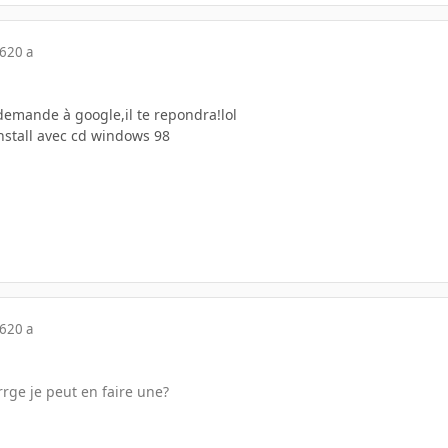
06
20 a
demande à google,il te repondra!lol
install avec cd windows 98
06
20 a
rge je peut en faire une?