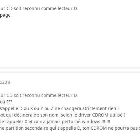
teur CD soit reconnu comme lecteur D.
 page
06
20 a
teur CD soit reconnu comme lecteur D.
où ???
'appelle D ou X ou Y ou Z ne changera strictement rien !
oot qui décidera de son nom, selon le driver CDROM utilisé !
e l'appeler X et ça n'a jamais perturbé windows !!!!!!!
une partition secondaire qui s'appelle D, ton CDROM ne pourra pas s