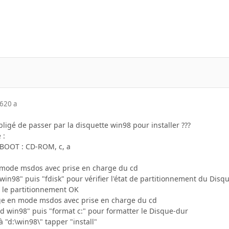
06
20 a
igé de passer par la disquette win98 pour installer ???
 :
 BOOT : CD-ROM, c, a
n mode msdos avec prise en charge du cd
d win98" puis "fdisk" pour vérifier l'état de partitionnement du Disq
s le partitionnement OK
age en mode msdos avec prise en charge du cd
"cd win98" puis "format c:" pour formatter le Disque-dur
 à "d:\win98\" tapper "install"