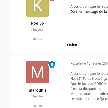
A condition que le lec
Dernier message de la
kool56
INpactien
2,6 k
messages
Citer
Posté(e)
le 15 février 20
A condition que le lec
Hein ?? Tu as trouvé ça 
Que le lecteur CDROM s
C'est ta disquette de b
marounis
Moi j'ai pour habitude d
INpactien
De plus, si tu as déjà 
838
messages