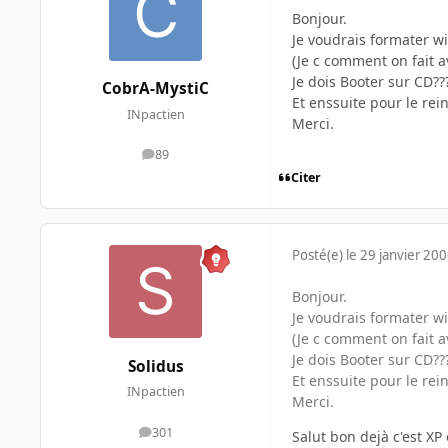
Bonjour.
Je voudrais formater w
(Je c comment on fait a
Je dois Booter sur CD??
CobrA-MystiC
Et enssuite pour le rein
INpactien
Merci.
89
messages
Citer
Posté(e)
le 29 janvier 20
Bonjour.
Je voudrais formater w
(Je c comment on fait a
Je dois Booter sur CD??
Solidus
Et enssuite pour le rein
INpactien
Merci.
301
Salut bon dejà c'est XP
messages