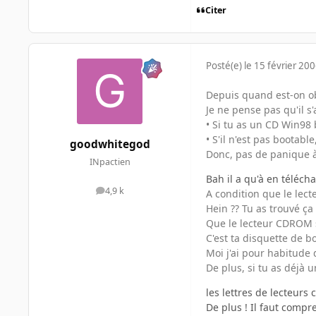
Citer
Posté(e)
le 15 février 20
Depuis quand est-on obl
Je ne pense pas qu'il s
• Si tu as un CD Win98 
• S'il n'est pas bootab
goodwhitegod
Donc, pas de panique à 
INpactien
Bah il a qu'à en télécha
4,9 k
A condition que le lec
messages
Hein ?? Tu as trouvé ça 
Que le lecteur CDROM s
C'est ta disquette de b
Moi j'ai pour habitude d
De plus, si tu as déjà 
les lettres de lecteurs
De plus ! Il faut compr