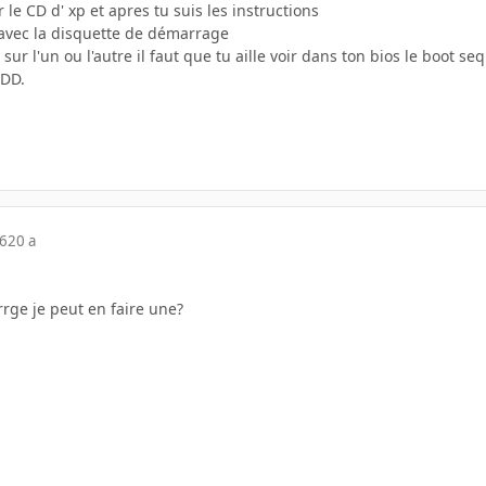
ur le CD d' xp et apres tu suis les instructions
te avec la disquette de démarrage
sur l'un ou l'autre il faut que tu aille voir dans ton bios le boot 
HDD.
06
20 a
rge je peut en faire une?