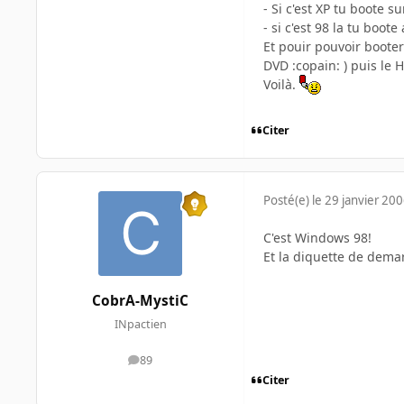
- Si c'est XP tu boote s
- si c'est 98 la tu boo
Et pouir pouvoir booter 
DVD :copain: ) puis le 
Voilà.
Citer
Posté(e)
le 29 janvier 20
C'est Windows 98!
Et la diquette de demar
CobrA-MystiC
INpactien
89
messages
Citer