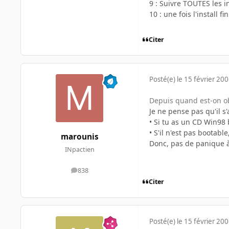
9 : Suivre TOUTES les i
10 : une fois l'install f
Citer
Posté(e)
le 15 février 20
Depuis quand est-on obl
Je ne pense pas qu'il s
• Si tu as un CD Win98 
• S'il n'est pas bootab
marounis
Donc, pas de panique à 
INpactien
838
messages
Citer
Posté(e)
le 15 février 20