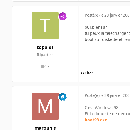
Posté(e)
le 29 janvier 20
oui,biensur.
tu peux la telecharger.
boot sur diskette,et ré
topalof
INpactien
1 k
messages
Citer
Posté(e)
le 29 janvier 20
C'est Windows 98!
Et la diquette de demar
boot98.exe
marounis