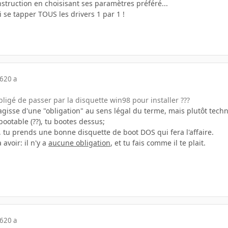
nstruction en choisisant ses paramètres préféré...
ini se tapper TOUS les drivers 1 par 1 !
06
20 a
igé de passer par la disquette win98 pour installer ???
'agisse d'une "obligation" au sens légal du terme, mais plutôt tech
bootable (??), tu bootes dessus;
le, tu prends une bonne disquette de boot DOS qui fera l'affaire.
avoir: il n'y a
aucune obligation
, et tu fais comme il te plait.
06
20 a