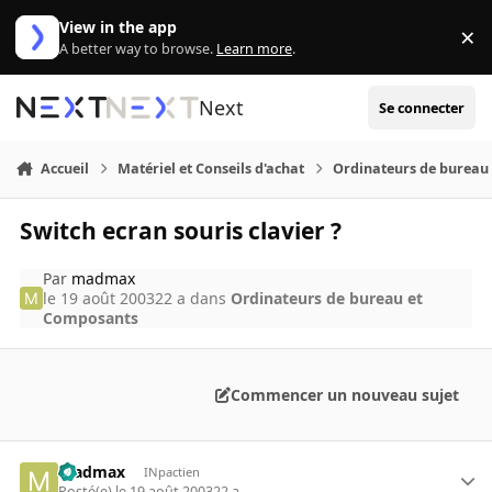
Aller au contenu
View in the app
×
Di
A better way to browse.
Learn more
.
Next
Se connecter
Accueil
Matériel et Conseils d'achat
Ordinateurs de bureau
Switch ecran souris clavier ?
Par
madmax
le 19 août 2003
22 a
dans
Ordinateurs de bureau et
Composants
Commencer un nouveau sujet
madmax
INpactien
Posté(e)
le 19 août 2003
22 a