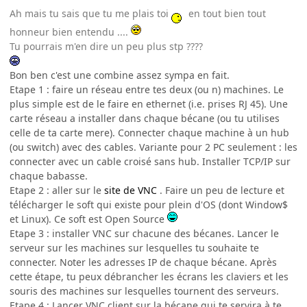
Ah mais tu sais que tu me plais toi
en tout bien tout
honneur bien entendu ....
Tu pourrais m'en dire un peu plus stp ????
Bon ben c'est une combine assez sympa en fait.
Etape 1 : faire un réseau entre tes deux (ou n) machines. Le
plus simple est de le faire en ethernet (i.e. prises RJ 45). Une
carte réseau a installer dans chaque bécane (ou tu utilises
celle de ta carte mere). Connecter chaque machine à un hub
(ou switch) avec des cables. Variante pour 2 PC seulement : les
connecter avec un cable croisé sans hub. Installer TCP/IP sur
chaque babasse.
Etape 2 : aller sur le
site de VNC
. Faire un peu de lecture et
télécharger le soft qui existe pour plein d'OS (dont Window$
et Linux). Ce soft est Open Source
Etape 3 : installer VNC sur chacune des bécanes. Lancer le
serveur sur les machines sur lesquelles tu souhaite te
connecter. Noter les adresses IP de chaque bécane. Après
cette étape, tu peux débrancher les écrans les claviers et les
souris des machines sur lesquelles tournent des serveurs.
Etape 4 : Lancer VNC client sur la bécane qui te servira à te