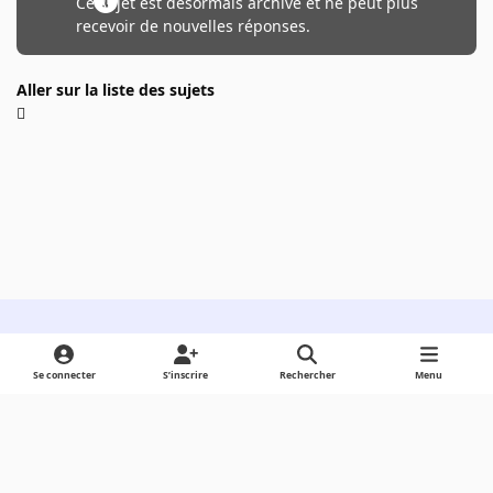
Ce sujet est désormais archivé et ne peut plus
recevoir de nouvelles réponses.
Aller sur la liste des sujets
Light Mode
Dark Mode
System Preference
Se connecter
S’inscrire
Rechercher
Menu
Langue
Cookies
Powered by
Invision Community