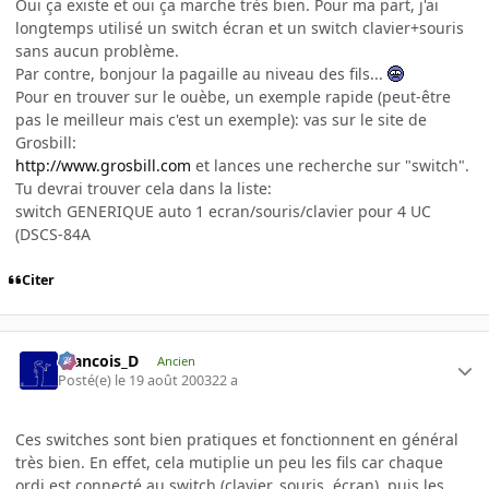
Oui ça existe et oui ça marche très bien. Pour ma part, j'ai
longtemps utilisé un switch écran et un switch clavier+souris
sans aucun problème.
Par contre, bonjour la pagaille au niveau des fils...
Pour en trouver sur le ouèbe, un exemple rapide (peut-être
pas le meilleur mais c'est un exemple): vas sur le site de
Grosbill:
http://www.grosbill.com
et lances une recherche sur "switch".
Tu devrai trouver cela dans la liste:
switch GENERIQUE auto 1 ecran/souris/clavier pour 4 UC
(DSCS-84A
Citer
Francois_D
Ancien
Posté(e)
le 19 août 2003
22 a
Ces switches sont bien pratiques et fonctionnent en général
très bien. En effet, cela mutiplie un peu les fils car chaque
ordi est connecté au switch (clavier, souris, écran), puis les