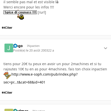
il semble pas mal et est visible
là
Merci encore pour les infos !!!!
[/url]
Citer
jango
INpactien
Posté(e)
le 20 août 2003
22 a
tiens pour 20€ tu peux en avoir un pour 2machines et si tu
rajoutes 10€ tu en as pour 4machines. fais ton choix inpactien
http://www.e-soph.com/pub/index.php?
sec=pr...t&cat=68&id=401
Citer
madmax
INpactien