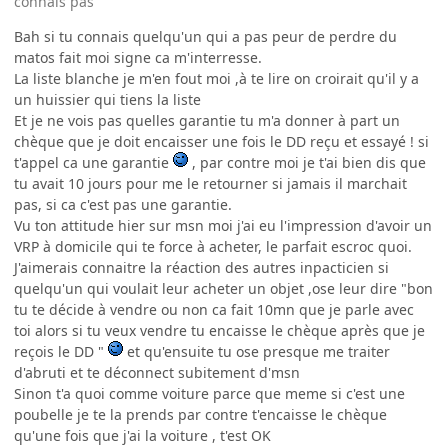
connais pas
Bah si tu connais quelqu'un qui a pas peur de perdre du
matos fait moi signe ca m'interresse.
La liste blanche je m'en fout moi ,à te lire on croirait qu'il y a
un huissier qui tiens la liste
Et je ne vois pas quelles garantie tu m'a donner à part un
chèque que je doit encaisser une fois le DD reçu et essayé ! si
t'appel ca une garantie
, par contre moi je t'ai bien dis que
tu avait 10 jours pour me le retourner si jamais il marchait
pas, si ca c'est pas une garantie.
Vu ton attitude hier sur msn moi j'ai eu l'impression d'avoir un
VRP à domicile qui te force à acheter, le parfait escroc quoi.
J'aimerais connaitre la réaction des autres inpacticien si
quelqu'un qui voulait leur acheter un objet ,ose leur dire "bon
tu te décide à vendre ou non ca fait 10mn que je parle avec
toi alors si tu veux vendre tu encaisse le chèque après que je
reçois le DD "
et qu'ensuite tu ose presque me traiter
d'abruti et te déconnect subitement d'msn
Sinon t'a quoi comme voiture parce que meme si c'est une
poubelle je te la prends par contre t'encaisse le chèque
qu'une fois que j'ai la voiture , t'est OK