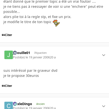
étant donné que le premier topic a été un vrai foutoir ....
je ne tiens pas à reessayer de voir si une "enchere" peut etre
possible...
alors plie toi à la regle stp, et fixe un prix.
je modifie le titre de ton topic
Citer
jibouille01
INpactien
Posté(e)
le 19 janvier 2006
20 a
suis intéréssé par le graveur dvd
je te propose 30euros
Citer
CoxleDingo
Ancien
Posté(e)
le 19 janvier 2006
20 a