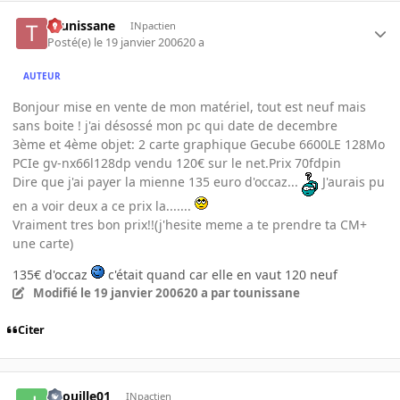
tounissane
INpactien
Posté(e)
le 19 janvier 2006
20 a
AUTEUR
Bonjour mise en vente de mon matériel, tout est neuf mais
sans boite ! j'ai désossé mon pc qui date de decembre
3ème et 4ème objet: 2 carte graphique Gecube 6600LE 128Mo
PCIe gv-nx66l128dp vendu 120€ sur le net.Prix 70fdpin
Dire que j'ai payer la mienne 135 euro d'occaz...
J'aurais pu
en a voir deux a ce prix la.......
Vraiment tres bon prix!!(j'hesite meme a te prendre ta CM+
une carte)
135€ d'occaz
c'était quand car elle en vaut 120 neuf
Modifié
le 19 janvier 2006
20 a
par tounissane
Citer
jibouille01
INpactien