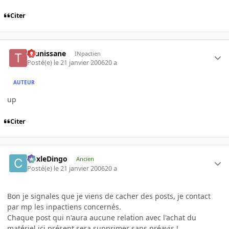
Citer
tounissane
INpactien
Posté(e)
le 21 janvier 2006
20 a
AUTEUR
up
Citer
CoxleDingo
Ancien
Posté(e)
le 21 janvier 2006
20 a
Bon je signales que je viens de cacher des posts, je contact
par mp les inpactiens concernés.
Chaque post qui n'aura aucune relation avec l'achat du
matériel ici présent sera supprimer sans préavis !