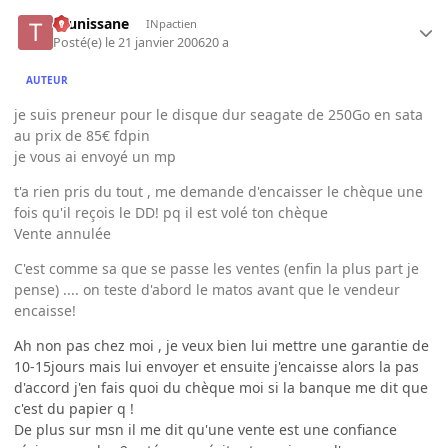
tounissane
INpactien
Posté(e)
le 21 janvier 2006
20 a
AUTEUR
je suis preneur pour le disque dur seagate de 250Go en sata
au prix de 85€ fdpin
je vous ai envoyé un mp
t'a rien pris du tout , me demande d'encaisser le chèque une
fois qu'il reçois le DD! pq il est volé ton chèque
Vente annulée
C'est comme sa que se passe les ventes (enfin la plus part je
pense) .... on teste d'abord le matos avant que le vendeur
encaisse!
Ah non pas chez moi , je veux bien lui mettre une garantie de
10-15jours mais lui envoyer et ensuite j'encaisse alors la pas
d'accord j'en fais quoi du chèque moi si la banque me dit que
c'est du papier q !
De plus sur msn il me dit qu'une vente est une confiance