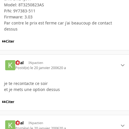
Model: 8T3250823AS
P/N: 9Y7383-511
Firmware: 3.03
Par contre le prix est ferme car j'ai beaucoup de contact
dessus
Citer
kaal
INpactien
Posté(e)
le 20 janvier 2006
20 a
je te recontacte ce soir
et je mets une option dessus
Citer
kaal
INpactien
Posté(e)
le 20 janvier 2006
20 a