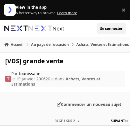
Aller au contenu
View in the app
×
Di
A better way to browse.
Learn more
.
Next
Se connecter
Accueil
Au pays de l'occasion
Achats, Ventes et Estimations
[VDS] grande vente
Par
tounissane
le 19 janvier 2006
20 a
dans
Achats, Ventes et
Estimations
Commencer un nouveau sujet
PAGE 1 SUR 2
SUIVANT