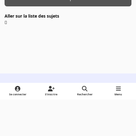
Aller sur la liste des sujets
Light Mode
Dark Mode
System Preference
Se connecter
S’inscrire
Rechercher
Menu
Langue
Cookies
Powered by
Invision Community