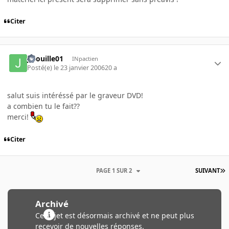
Citer
jibouille01
INpactien
Posté(e)
le 23 janvier 2006
20 a
salut suis intéréssé par le graveur DVD!
a combien tu le fait??
merci!
Citer
PAGE 1 SUR 2
SUIVANT
Archivé
Ce sujet est désormais archivé et ne peut plus
recevoir de nouvelles réponses.