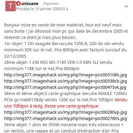
tounissane
INpactien
Posté(e)
le 19 janvier 2006
20 a
Bonjour mise en vente de mon matériel, tout est neuf mais
sans boite ! j'ai désossé mon pc qui date de decembre 2005 et
revends ce dont je n'ais plus besoin.
1er objet: 1 DD seagate Barracuda 7200.8, 200 Go ide vendu
minimum 95€ sur le net. Prix 80fdpin avec facture surcouf du
22/12/2005
2ème objet: 1 CM MSI MS-7185 VER:1.0 K8N SLI vendu
minimum 118€ sur le net.Prix 80fdpin
http://img377.imageshack us/my.php?image=pict00310kh.jpg
http://img377.imageshack us/my.php?image=pict00338cb.jpg
http://img377.imageshack us/my.php?image=pict00475vk.jpg
3ème et 4ème objet:2 carte graphique Gecube 6600LE 128Mo
PCIe gv-nx66l128dp vendu 120€ sur le net.Prix 70fdpin
Vendu
une 70fdpin à tedg ,Reste une carte graphique
http://img377.imageshack us/my.php?image=pict00280vp.jpg
http://img377.imageshack us/my.php?image=pict00276hs.jpg
5ème objet: 1 alim de 350W noname mais très silencieuse +
un ventilo, une nappe et un conduit d'extraction d'air Prix