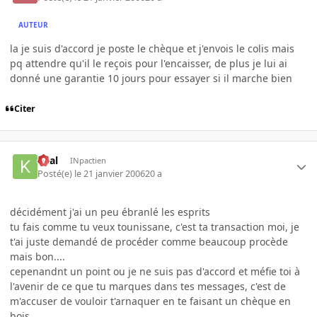
AUTEUR
la je suis d'accord je poste le chèque et j'envois le colis mais
pq attendre qu'il le reçois pour l'encaisser, de plus je lui ai
donné une garantie 10 jours pour essayer si il marche bien
Citer
kaal
INpactien
Posté(e)
le 21 janvier 2006
20 a
décidément j'ai un peu ébranlé les esprits
tu fais comme tu veux tounissane, c'est ta transaction moi, je
t'ai juste demandé de procéder comme beaucoup procède
mais bon....
cepenandnt un point ou je ne suis pas d'accord et méfie toi à
l'avenir de ce que tu marques dans tes messages, c'est de
m'accuser de vouloir t'arnaquer en te faisant un chèque en
bois.