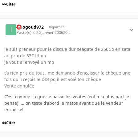
Citer
iznogoud972
INpactien
Posté(e)
le 20 janvier 2006
20 a
je suis preneur pour le disque dur seagate de 250Go en sata
au prix de 85€ fdpin
je vous ai envoyé un mp
t'a rien pris du tout , me demande d'encaisser le chèque une
fois qu'il reçois le DD! pq il est volé ton chèque
Vente annulée
C'est comme sa que se passe les ventes (enfin la plus part je
pense) .... on teste d'abord le matos avant que le vendeur
encaisse!
Citer