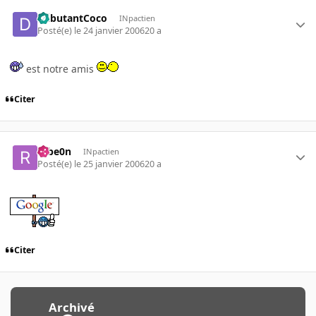
DébutantCoco
INpactien
Posté(e)
le 24 janvier 2006
20 a
est notre amis
Citer
r0be0n
INpactien
Posté(e)
le 25 janvier 2006
20 a
Citer
Archivé