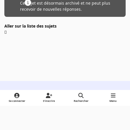
Ce sujet est désormais archivé et ne peut plus
recevoir de nouvelles réponses.
Aller sur la liste des sujets
Light Mode
Dark Mode
System Preference
Se connecter
S’inscrire
Rechercher
Menu
Langue
Cookies
Powered by
Invision Community