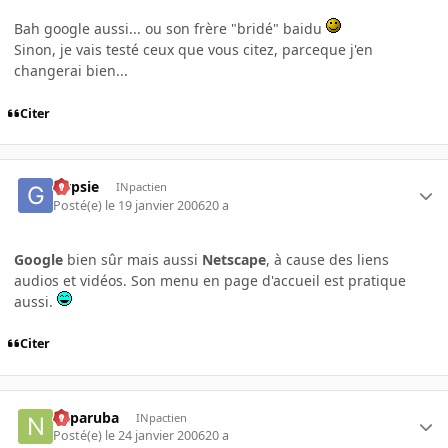
Bah google aussi... ou son frère "bridé" baidu
Sinon, je vais testé ceux que vous citez, parceque j'en
changerai bien...
Citer
Gypsie
INpactien
Posté(e)
le 19 janvier 2006
20 a
Google
bien sûr mais aussi
Netscape
, à cause des liens
audios et vidéos. Son menu en page d'accueil est pratique
aussi.
Citer
naparuba
INpactien
Posté(e)
le 24 janvier 2006
20 a