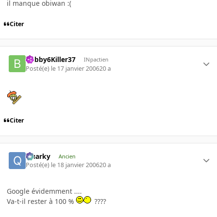
il manque obiwan :(
Citer
Bobby6Killer37
INpactien
Posté(e)
le 17 janvier 2006
20 a
Citer
Quarky
Ancien
Posté(e)
le 18 janvier 2006
20 a
Google évidemment ....
Va-t-il rester à 100 %
????