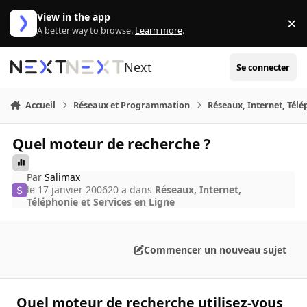
Aller au contenu
View in the app
×
Di
A better way to browse.
Learn more
.
Next
Se connecter
Accueil
Réseaux et Programmation
Réseaux, Internet, Télé
Quel moteur de recherche ?
Par
Salimax
le 17 janvier 2006
20 a
dans
Réseaux, Internet,
Téléphonie et Services en Ligne
Commencer un nouveau sujet
Quel moteur de recherche utilisez-vous