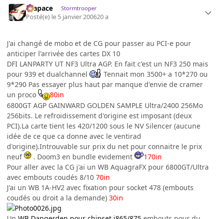
Krapace
Stormtrooper
Posté(e)
le 5 janvier 2006
20 a
J'ai changé de mobo et de CG pour passer au PCI-e pour
anticiper l'arrivée des cartes DX 10
DFI LANPARTY UT NF3 Ultra AGP. En fait c'est un NF3 250 mais
pour 939 et dualchannel
Tennait mon 3500+ a 10*270 ou
9*290 Pas essayer plus haut par manque d'envie de cramer
un proco
80in
6800GT AGP GAINWARD GOLDEN SAMPLE Ultra/2400 256Mo
256bits. Le refroidissement d'origine est imposant (deux
PCI).La carte tient les 420/1200 sous le NV Silencer (aucune
idée de ce que ca donne avec le ventirad
d'origine).Introuvable sur prix du net pour connaitre le prix
neuf
. Doom3 en bundle evidement
170in
Pour aller avec la CG j'ai un WB AquagraFX pour 6800GT/Ultra
avec embouts coudés 8/10
70in
J'ai un WB 1A-HV2 avec fixation pour socket 478 (embouts
coudés ou droit a la demande)
30in
Un
WB Dangerden pour chipset i865/875
embouts pour du