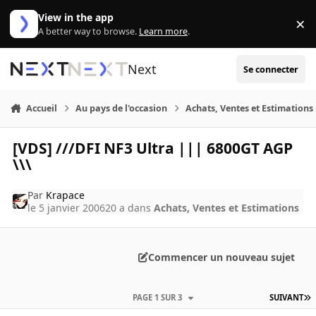
Aller au contenu
View in the app
×
Di
A better way to browse.
Learn more
.
Next
Se connecter
Accueil
Au pays de l'occasion
Achats, Ventes et Estimations
[VDS] ///DFI NF3 Ultra ||| 6800GT AGP
\\\
Par
Krapace
le 5 janvier 2006
20 a
dans
Achats, Ventes et Estimations
Commencer un nouveau sujet
PAGE 1 SUR 3
SUIVANT