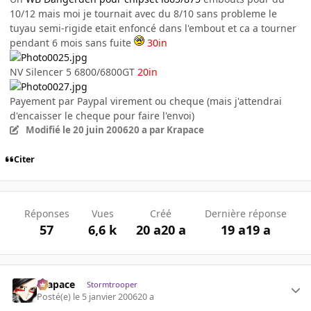
10/12 mais moi je tournait avec du 8/10 sans probleme le
tuyau semi-rigide etait enfoncé dans l'embout et ca a tourner
pendant 6 mois sans fuite
30in
NV Silencer 5 6800/6800GT
20in
Payement par Paypal virement ou cheque (mais j'attendrai
d'encaisser le cheque pour faire l'envoi)
Modifié
le 20 juin 2006
20 a
par Krapace
Citer
Réponses
Vues
Créé
Dernière réponse
57
6,6 k
20 a
20 a
19 a
19 a
Krapace
Stormtrooper
Posté(e)
le 5 janvier 2006
20 a