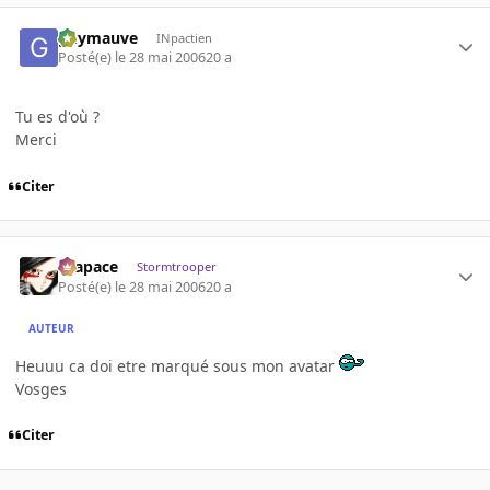
guymauve
INpactien
Posté(e)
le 28 mai 2006
20 a
Tu es d'où ?
Merci
Citer
Krapace
Stormtrooper
Posté(e)
le 28 mai 2006
20 a
AUTEUR
Heuuu ca doi etre marqué sous mon avatar
Vosges
Citer