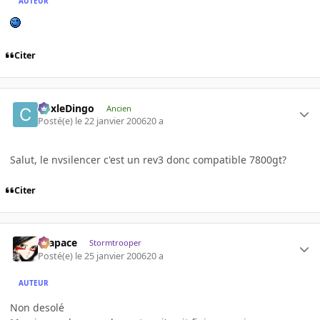
AUTEUR
Citer
CoxleDingo
Ancien
Posté(e)
le 22 janvier 2006
20 a
Salut, le nvsilencer c'est un rev3 donc compatible 7800gt?
Citer
Krapace
Stormtrooper
Posté(e)
le 25 janvier 2006
20 a
AUTEUR
Non desolé