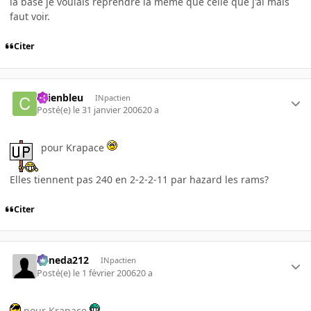
la base je voulais reprendre la meme que celle que j'ai mais
faut voir.
Citer
chienbleu
INpactien
Posté(e)
le 31 janvier 2006
20 a
pour Krapace
Elles tiennent pas 240 en 2-2-2-11 par hazard les rams?
Citer
keneda212
INpactien
Posté(e)
le 1 février 2006
20 a
pour Krapace