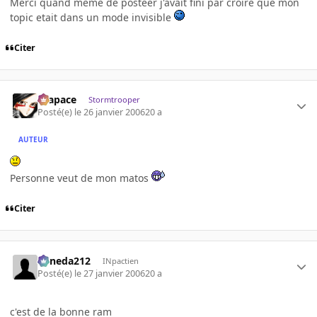
Merci quand meme de posteer j'avait fini par croire que mon
topic etait dans un mode invisible
Citer
Krapace
Stormtrooper
Posté(e)
le 26 janvier 2006
20 a
AUTEUR
Personne veut de mon matos
Citer
keneda212
INpactien
Posté(e)
le 27 janvier 2006
20 a
c'est de la bonne ram