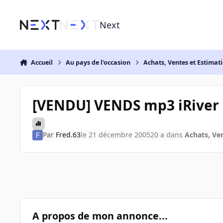
Aller au contenu
Next
Accueil
Au pays de l'occasion
Achats, Ventes et Estimat
[VENDU] VENDS mp3 iRiver
Par
Fred.63
le 21 décembre 2005
20 a
dans
Achats, Ve
A propos de mon annonce...