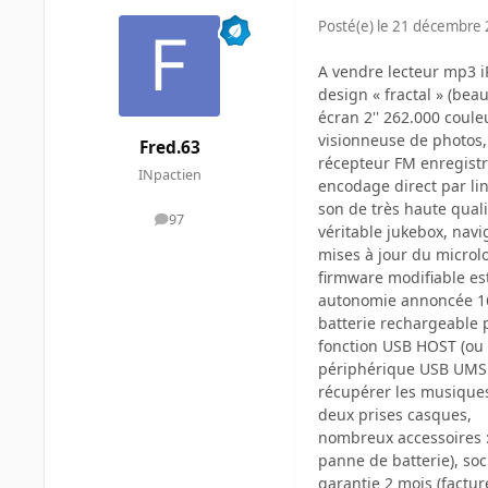
Posté(e)
le 21 décembre
A vendre lecteur mp3 i
design « fractal » (bea
écran 2'' 262.000 coule
visionneuse de photos, 
Fred.63
récepteur FM enregistr
INpactien
encodage direct par li
son de très haute qual
97
messages
véritable jukebox, navi
mises à jour du microlo
firmware modifiable est
autonomie annoncée 16h 
batterie rechargeable 
fonction USB HOST (ou 
périphérique USB UMS 
récupérer les musiques
deux prises casques,
nombreux accessoires :
panne de batterie), soc
garantie 2 mois (factur