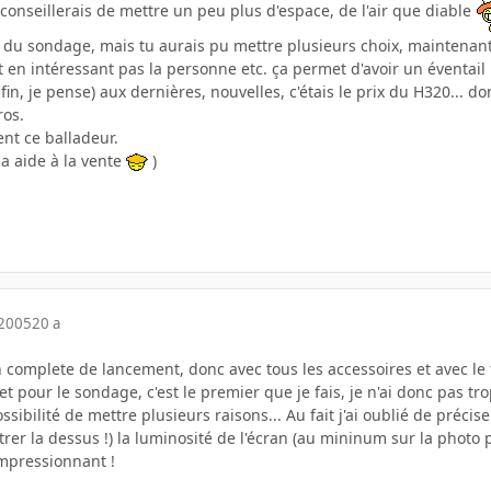
 conseillerais de mettre un peu plus d'espace, de l'air que diable
 du sondage, mais tu aurais pu mettre plusieurs choix, maintenant 
t en intéressant pas la personne etc. ça permet d'avoir un éventail 
nfin, je pense) aux dernières, nouvelles, c'étais le prix du H320...
ros.
ent ce balladeur.
a aide à la vente
)
 2005
20 a
n complete de lancement, donc avec tous les accessoires et avec le f
 et pour le sondage, c'est le premier que je fais, je n'ai donc pas tro
ssibilité de mettre plusieurs raisons... Au fait j'ai oublié de préci
er la dessus !) la luminosité de l'écran (au mininum sur la photo p
impressionnant !