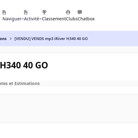
Naviguer
Activité
Classement
Clubs
Chatbox
ions
[VENDU] VENDS mp3 iRiver H340 40 GO
 H340 40 GO
ntes et Estimations