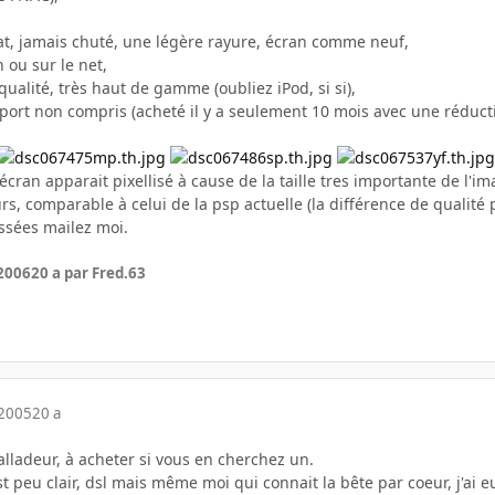
at, jamais chuté, une légère rayure, écran comme neuf,
 ou sur le net,
qualité, très haut de gamme (oubliez iPod, si si),
 port non compris (acheté il y a seulement 10 mois avec une réduct
écran apparait pixellisé à cause de la taille tres importante de l'i
urs, comparable à celui de la psp actuelle (la différence de qualit
ssées mailez moi.
 2006
20 a
par Fred.63
 2005
20 a
balladeur, à acheter si vous en cherchez un.
st peu clair, dsl mais même moi qui connait la bête par coeur, j'ai 