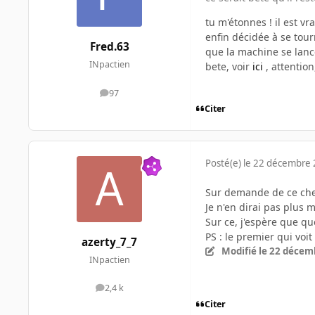
tu m'étonnes ! il est v
enfin décidée à se tour
Fred.63
que la machine se lance
INpactien
bete, voir
ici
, attention
97
messages
Citer
Posté(e)
le 22 décembre
Sur demande de ce cher 
Je n'en dirai pas plus 
Sur ce, j'espère que q
PS : le premier qui voi
azerty_7_7
Modifié
le 22 décem
INpactien
2,4 k
messages
Citer