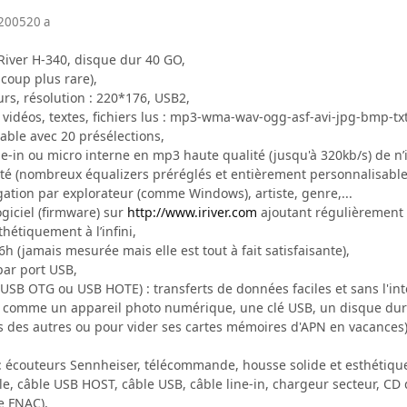
 2005
20 a
River H-340, disque dur 40 GO,
ucoup plus rare),
urs, résolution : 220*176, USB2,
vidéos, textes, fichiers lus : mp3-wma-wav-ogg-asf-avi-jpg-bmp-txt
able avec 20 présélections,
ne-in ou micro interne en mp3 haute qualité (jusqu'à 320kb/s) de n
ité (nombreux équalizers préréglés et entièrement personnalisable
gation par explorateur (comme Windows), artiste, genre,...
giciel (firmware) sur
http://www.iriver.com
ajoutant régulièrement 
hétiquement à l’infini,
(jamais mesurée mais elle est tout à fait satisfaisante),
par port USB,
USB OTG ou USB HOTE) : transferts de données faciles et sans l'int
comme un appareil photo numérique, une clé USB, un disque dur e
 des autres ou pour vider ses cartes mémoires d'APN en vacances)
 écouteurs Sennheiser, télécommande, housse solide et esthétique, 
le, câble USB HOST, câble USB, câble line-in, chargeur secteur, CD 
e FNAC),