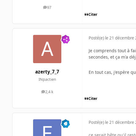
97
messages
Citer
Posté(e)
le 21 décembre
Je comprends tout à fait
secondes, et ça m'a dé
azerty_7_7
En tout cas, j'espère qu
INpactien
2,4 k
messages
Citer
Posté(e)
le 21 décembre
ce serait bête qu'il re