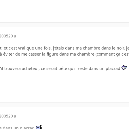
 2005
20 a
, et c'est vrai que une fois, j'étais dans ma chambre dans le noir, je
jà éviter de me casser la figure dans ma chambre (comment ça c'es
'il trouvera acheteur, ce serait bête qu'il reste dans un placrad
 2005
20 a
ste dans un placrad