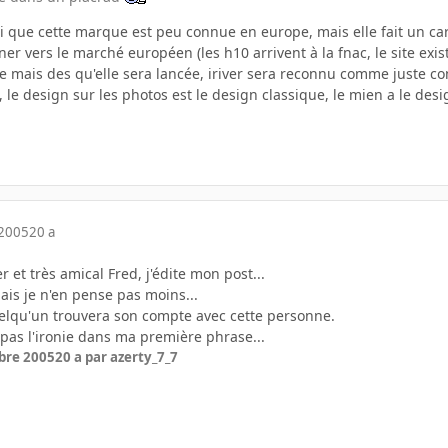
rai que cette marque est peu connue en europe, mais elle fait un c
ner vers le marché européen (les h10 arrivent à la fnac, le site exi
 mais des qu'elle sera lancée, iriver sera reconnu comme juste conc
, le design sur les photos est le design classique, le mien a le desi
 2005
20 a
et très amical Fred, j'édite mon post...
mais je n'en pense pas moins...
uelqu'un trouvera son compte avec cette personne.
t pas l'ironie dans ma première phrase...
bre 2005
20 a
par azerty_7_7