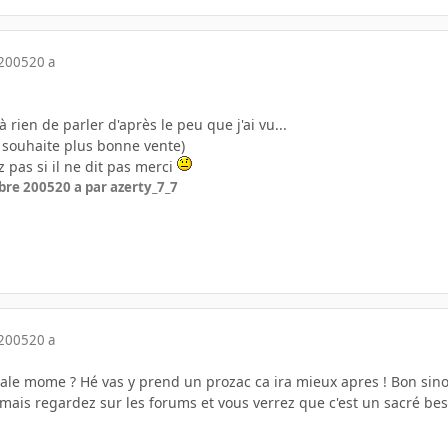
 2005
20 a
à rien de parler d'après le peu que j'ai vu...
e souhaite plus bonne vente)
z pas si il ne dit pas merci
bre 2005
20 a
par azerty_7_7
 2005
20 a
sale mome ? Hé vas y prend un prozac ca ira mieux apres ! Bon sino
 mais regardez sur les forums et vous verrez que c'est un sacré besti