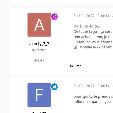
Posté(e)
le 22 décembre
Voilà, j'ai éditer.
De toute façon, ça sert 
Bon achat... (non, je n
Eu fait, ne vous étonne
azerty_7_7
Modifié
le 22 décem
INpactien
2,4 k
messages
Citer
Posté(e)
le 22 décembre
pour qui tu te prends 
influencer par ce type,