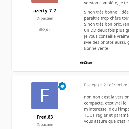
version complète, je te
azerty_7_7
Sinon très bonne l'idée
paraitre trop chère tou
INpactien
Sinon très bon prix, (e
un DD deux fois plus g
2,4 k
messages
Je vous conseille vraim
(Me des photos aussi, ç
Bonne vente
Citer
Posté(e)
le 21 décembre
non non c'est la versio
compacte, c'est vrai lol
m'interesse, d'ou l'impo
TOUT régler et paramétr
Fred.63
vous assure que c'est 
INpactien