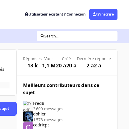
Utilisateur existant ? Connexion
S’inscrire
Search...
Réponses
Vues
Créé
Dernière réponse
13 k
1,1 M
20 a
20 a
2 a
2 a
és
Meilleurs contributeurs dans ce
sujet
FredB
sujet
3 609 messages
dohier
1 578 messages
cedricpc