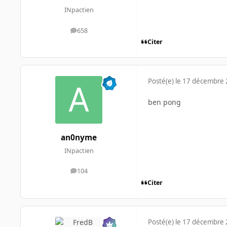
INpactien
658
messages
Citer
Posté(e)
le 17 décembre
ben pong
an0nyme
INpactien
104
messages
Citer
Posté(e)
le 17 décembre