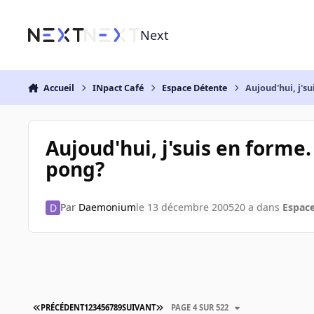
Aller au contenu
Next
Accueil
INpact Café
Espace Détente
Aujoud'hui, j's
Aujoud'hui, j'suis en forme
pong?
Par
Daemonium
le 13 décembre 2005
20 a
dans
Espac
PRÉCÉDENT
1
2
3
4
5
6
7
8
9
SUIVANT
PAGE 4 SUR 522