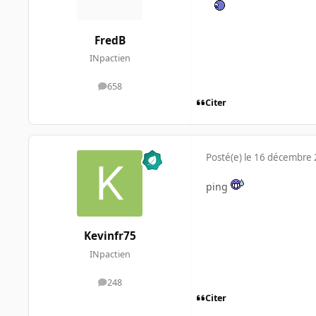
FredB
INpactien
658
messages
Citer
Posté(e)
le 16 décembre
ping
Kevinfr75
INpactien
248
messages
Citer