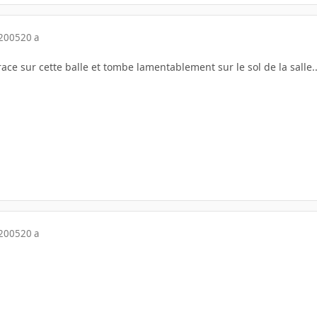
 2005
20 a
race sur cette balle et tombe lamentablement sur le sol de la salle..
 2005
20 a