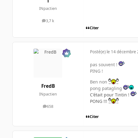
1
INpactien
3,7 k
messages
Citer
Posté(e)
le 14 décembre
pas souvent !
PING !
Ben non
FredB
pong patagling
INpactien
C'était pour Tintin !
PONG !!!
658
messages
Citer