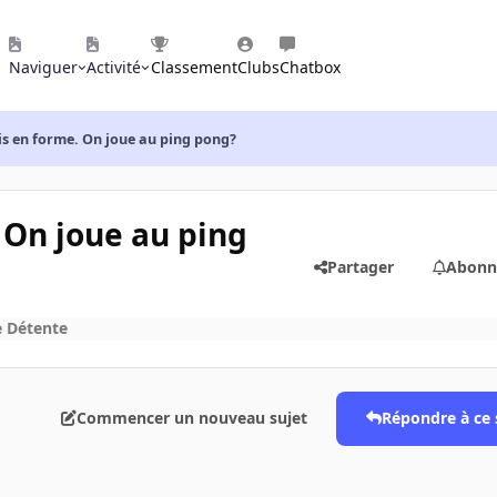
Naviguer
Activité
Classement
Clubs
Chatbox
uis en forme. On joue au ping pong?
. On joue au ping
Partager
Abonn
e Détente
Commencer un nouveau sujet
Répondre à ce 