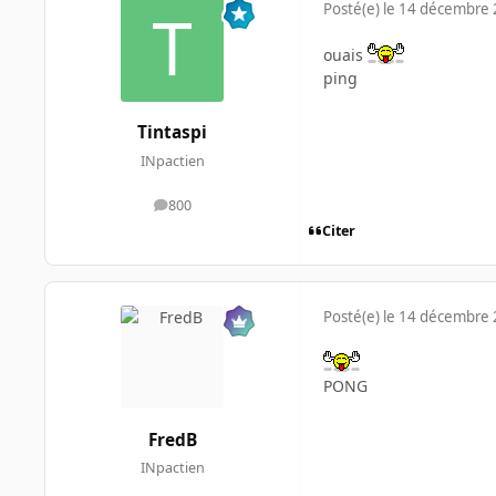
Posté(e)
le 14 décembre
ouais
ping
Tintaspi
INpactien
800
messages
Citer
Posté(e)
le 14 décembre
PONG
FredB
INpactien