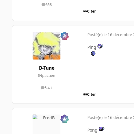
658
messages
Citer
Posté(e)
le 16 décembre
Ping
D-Tune
INpactien
5,4 k
messages
Citer
Posté(e)
le 16 décembre
Pong