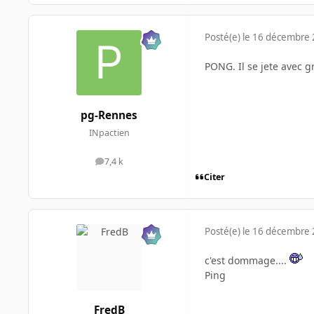
Posté(e)
le 16 décembre
PONG. Il se jete avec g
pg-Rennes
INpactien
7,4 k
messages
Citer
Posté(e)
le 16 décembre
c'est dommage....
Ping
FredB