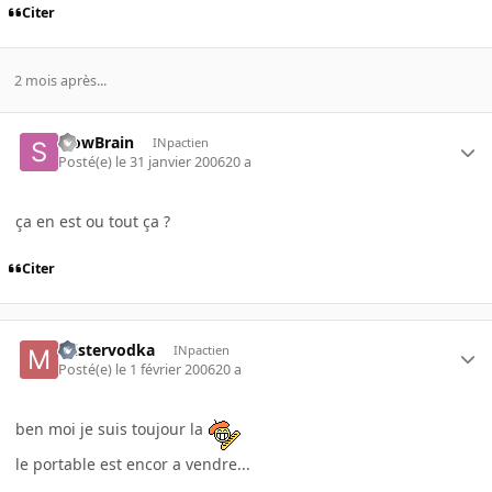
Citer
2 mois après...
SlowBrain
INpactien
Posté(e)
le 31 janvier 2006
20 a
ça en est ou tout ça ?
Citer
mistervodka
INpactien
Posté(e)
le 1 février 2006
20 a
ben moi je suis toujour la
le portable est encor a vendre...