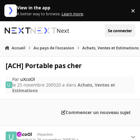
Aller au contenu
View in the app
×
Di
A better way to browse.
Learn more
.
Next
Se connecter
Accueil
Au pays de l'occasion
Achats, Ventes et Estimations
[ACH] Portable pas cher
Par
uXcoOl
le 25 novembre 2005
20 a
dans
Achats, Ventes et
Estimations
Commencer un nouveau sujet
uXcoOl
INpactien
Posté(e)
le 25 novembre 2005
20 a