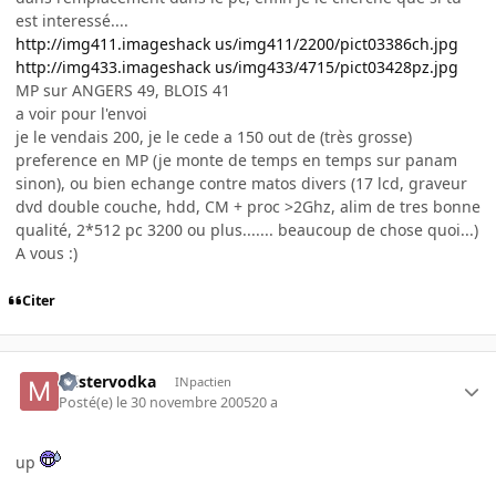
est interessé....
http://img411.imageshack us/img411/2200/pict03386ch.jpg
http://img433.imageshack us/img433/4715/pict03428pz.jpg
MP sur ANGERS 49, BLOIS 41
a voir pour l'envoi
je le vendais 200, je le cede a 150 out de (très grosse)
preference en MP (je monte de temps en temps sur panam
sinon), ou bien echange contre matos divers (17 lcd, graveur
dvd double couche, hdd, CM + proc >2Ghz, alim de tres bonne
qualité, 2*512 pc 3200 ou plus....... beaucoup de chose quoi...)
A vous :)
Citer
mistervodka
INpactien
Posté(e)
le 30 novembre 2005
20 a
up