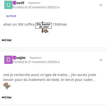
uXcoOl
INpactien
Posté(e)
le 26 novembre 2005
20 a
AUTEUR
allais un 300 suffira
150€max
Citer
deusjim
INpactien
Posté(e)
le 27 novembre 2005
20 a
moi je recherche aussi ce type de matos... j'en aurais juste
besoin pour du traitement de texte, le net et pour coder...
Citer