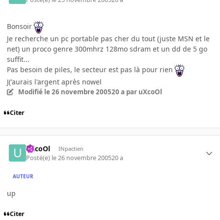
Bonsoir
Je recherche un pc portable pas cher du tout (juste MSN et le
net) un proco genre 300mhrz 128mo sdram et un dd de 5 go
suffit...
Pas besoin de piles, le secteur est pas là pour rien
J('aurais l'argent après nowel
Modifié
le 26 novembre 2005
20 a
par uXcoOl
Citer
uXcoOl
INpactien
Posté(e)
le 26 novembre 2005
20 a
AUTEUR
up
Citer