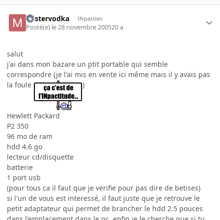
mistervodka
INpactien
Posté(e)
le 28 novembre 2005
20 a
salut
j'ai dans mon bazare un ptit portable qui semble
correspondre (je l'ai mis en vente ici même mais il y avais pas
la foule
)
Hewlett Packard
P2 350
96 mo de ram
hdd 4.6 go
lecteur cd/disquette
batterie
1 port usb
(pour tous ca il faut que je verifie pour pas dire de betises)
si l'un de vous est interessé, il faut juste que je retrouve le
petit adaptateur qui permet de brancher le hdd 2.5 pouces
dans l'emplacement dans le pc, enfin je le cherche que si tu