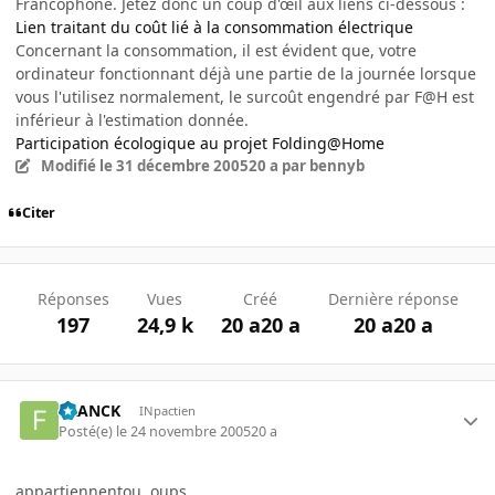
Francophone. Jetez donc un coup d'œil aux liens ci-dessous :
Lien traitant du coût lié à la consommation électrique
Concernant la consommation, il est évident que, votre
ordinateur fonctionnant déjà une partie de la journée lorsque
vous l'utilisez normalement, le surcoût engendré par F@H est
inférieur à l'estimation donnée.
Participation écologique au projet Folding@Home
Modifié
le 31 décembre 2005
20 a
par bennyb
Citer
Réponses
Vues
Créé
Dernière réponse
197
24,9 k
20 a
20 a
20 a
20 a
FRANCK
INpactien
Posté(e)
le 24 novembre 2005
20 a
appartiennentou. oups