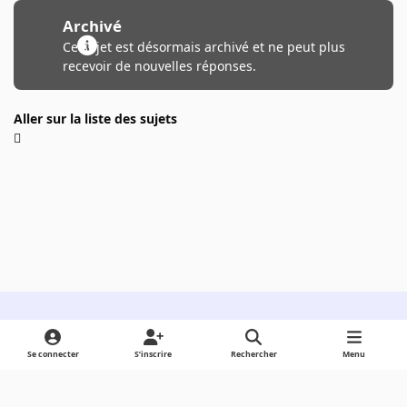
Archivé
Ce sujet est désormais archivé et ne peut plus
recevoir de nouvelles réponses.
Aller sur la liste des sujets
Light Mode
Dark Mode
System Preference
Se connecter
S’inscrire
Rechercher
Menu
Langue
Cookies
Powered by
Invision Community