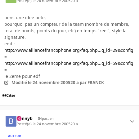
Posté(e)
le 24 novembre 2005
20 a
tiens une idee bete,
pourquoi pas un compteur de la team (nombre de membre,
total de points, points du jour, etc) en temps "reel", style la
signature.
edit :
http://www.alliancefrancophone.org/faq.php...q_id=29&config
=
http://www.alliancefrancophone.org/faq.php...q_id=59&config
=
le 2eme pour edf
Modifié
le 24 novembre 2005
20 a
par FRANCK
Citer
bennyb
INpactien
Posté(e)
le 24 novembre 2005
20 a
AUTEUR