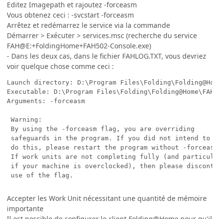
Editez Imagepath et rajoutez -forceasm
Vous obtenez ceci : -svcstart -forceasm
Arrêtez et redémarrez le service via la commande
Démarrer > Exécuter > services.msc (recherche du service
FAH@E:+FoldingHome+FAH502-Console.exe)
- Dans les deux cas, dans le fichier FAHLOG.TXT, vous devriez
voir quelque chose comme ceci :
Launch directory: D:\Program Files\Folding\Folding@Home
Executable: D:\Program Files\Folding\Folding@Home\FAH50
Arguments: -forceasm

 Warning:

 By using the -forceasm flag, you are overriding

 safeguards in the program. If you did not intend to

 do this, please restart the program without -forceasm.
 If work units are not completing fully (and particular
 if your machine is overclocked), then please discontin
 use of the flag.
Accepter les Work Unit nécessitant une quantité de mémoire
importante
Il est possible de configurer le client Folding@Home pour qu'il