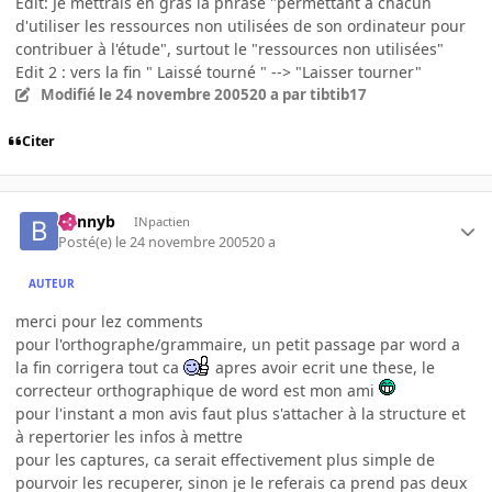
Edit: Je mettrais en gras la phrase "permettant à chacun
d'utiliser les ressources non utilisées de son ordinateur pour
contribuer à l'étude", surtout le "ressources non utilisées"
Edit 2 : vers la fin " Laissé tourné " --> "Laisser tourner"
Modifié
le 24 novembre 2005
20 a
par tibtib17
Citer
bennyb
INpactien
Posté(e)
le 24 novembre 2005
20 a
AUTEUR
merci pour lez comments
pour l'orthographe/grammaire, un petit passage par word a
la fin corrigera tout ca
apres avoir ecrit une these, le
correcteur orthographique de word est mon ami
pour l'instant a mon avis faut plus s'attacher à la structure et
à repertorier les infos à mettre
pour les captures, ca serait effectivement plus simple de
pourvoir les recuperer, sinon je le referais ca prend pas deux