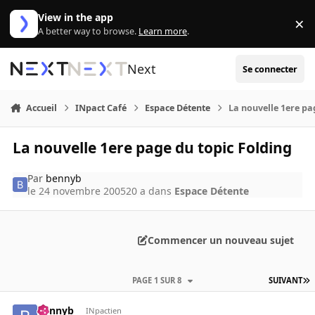
Aller au contenu
View in the app
×
Di
A better way to browse.
Learn more
.
Next
Se connecter
Accueil
INpact Café
Espace Détente
La nouvelle 1ere pa
La nouvelle 1ere page du topic Folding
Par
bennyb
le 24 novembre 2005
20 a
dans
Espace Détente
Commencer un nouveau sujet
PAGE 1 SUR 8
SUIVANT
bennyb
INpactien