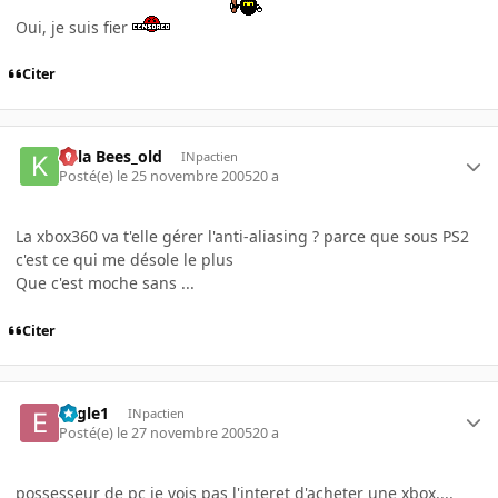
Oui, je suis fier
Citer
Killa Bees_old
INpactien
Posté(e)
le 25 novembre 2005
20 a
La xbox360 va t'elle gérer l'anti-aliasing ? parce que sous PS2
c'est ce qui me désole le plus
Que c'est moche sans ...
Citer
Eagle1
INpactien
Posté(e)
le 27 novembre 2005
20 a
possesseur de pc je vois pas l'interet d'acheter une xbox....