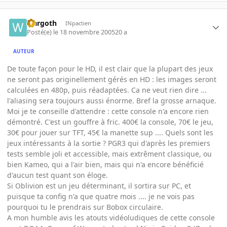
wargoth
INpactien
Posté(e)
le 18 novembre 2005
20 a
AUTEUR
De toute façon pour le HD, il est clair que la plupart des jeux
ne seront pas originellement gérés en HD : les images seront
calculées en 480p, puis réadaptées. Ca ne veut rien dire ...
l'aliasing sera toujours aussi énorme. Bref la grosse arnaque.
Moi je te conseille d'attendre : cette console n'a encore rien
démontré. C'est un gouffre à fric. 400€ la console, 70€ le jeu,
30€ pour jouer sur TFT, 45€ la manette sup .... Quels sont les
jeux intéressants à la sortie ? PGR3 qui d'après les premiers
tests semble joli et accessible, mais extrêment classique, ou
bien Kameo, qui a l'air bien, mais qui n'a encore bénéficié
d'aucun test quant son éloge.
Si Oblivion est un jeu déterminant, il sortira sur PC, et
puisque ta config n'a que quatre mois .... je ne vois pas
pourquoi tu le prendrais sur Bobox circulaire.
A mon humble avis les atouts vidéoludiques de cette console