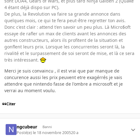
sont DOA4, Gears of Wars, et plus tard Ninja Gaiden 2 (Quake
4 étant déjà dispo sur PC).
De plus, la Revolution va faire sa grande annonce dans
quelques mois, ce qui te fera peut-être regretter ton avis.
Donc c'est clair : attend t'en savoir un peu plus. Là Micro$oft
essaye de rafler un max de clients avant les annonces des
autres constructeurs, alors ils profitent de la situation et
gonflent leurs prix. Lorsque les concurrentes seront là, la
rivalité et le surpassement de soi seront de mise, et là ce sera
très intéressant.
Merci je suis convaincu , il est vrai que par manque de
concurence aussi les prix peuvent etre exagérrés je vais
attendre que nintendo fasse de l'ombre a microsoft et je
verrai au moment voulu.
Citer
ngcubeur
Banni
Posté(e)
le 18 novembre 2005
20 a