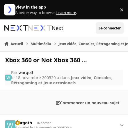
Aller au contenu
View in the app
×
Di
A better way to browse.
Learn more
.
Next
Se connecter
Accueil
Multimédia
Jeux vidéo, Consoles, Rétrogaming et J
Xbox 360 or Not Xbox 360 ...
Par
wargoth
le 18 novembre 2005
20 a
dans
Jeux vidéo, Consoles,
Rétrogaming et Jeux occasionels
Commencer un nouveau sujet
wargoth
INpactien
Posté(e)
le 18 novembre 2005
20 a