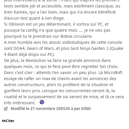
tests semble joli et accessible, mais extrêment classique, ou
bien Kameo, qui a l'air bien, mais qui n'a encore bénéficié
d'aucun test quant à son éloge.
Si Oblivion est un jeu déterminant, il sortira sur PC, et
puisque ta config n'a que quatre mois .... je ne vois pas
pourquoi tu le prendrais sur Bobox circulaire.
A mon humble avis les atouts vidéoludiques de cette console
sont DOA4, Gears of Wars, et plus tard Ninja Gaiden 2 (Quake
4 étant déjà dispo sur PC).
De plus, la Revolution va faire sa grande annonce dans
quelques mois, ce qui te fera peut-être regretter ton choix.
Donc c'est clair : attends t'en savoir un peu plus. Là Micro$oft
essaye de rafler un max de clients avant les annonces des
autres constructeurs, alors ils profitent de la situation et
gonflent leurs prix. Lorsque les concurrentes seront là, la
rivalité et le surpassement de soi seront de mise, et là ce sera
très intéressant.
Modifié
le 27 novembre 2005
20 a
par KilMi
Citer