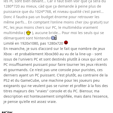
les PC sont bien devant... Car il faut bien voir que ça sera du
1280*720 au mieux, càd que ça demande à peine plus de
puissance que du 1024*768, et niveau qualité c'est pareil...
Donc il faudra pas un budget énorme pour retrouver les
même perfs... En comptant l'online moins cher (ou gratuit) sur
PC, les jeux moins chers sur PC, le multimédia vraiment
multimédia (
), aucune bride... Pour moi les seuls qui se
démarquent sont Nintendo
Limité en 1920x1080, pas 1280x720
En revanche, je suis d'accord sur le fait que nombre de jeux
Xbox - et probablement Xbox360 au vu de la line-up - sont
issus de l'univers PC et sont destinés plutôt à ceux qui ont un
PC insuffisament puissant pour faire tourner les jeux récents
et gourmands. Ce n'est pas une console pour puristes, ces
derniers ayant un PC puissant. C'est plutôt, au contraire de la
PS2 et du GameCube, une machine pour les joueurs peu
exigeants qui ne veulent pas se ruiner et profiter à la fois des
titres majeurs des "vraies" console et du PC. Biensur, ma
description est honteusement simplifiée, mais dans l'essence,
je pense qu'elle est assez vraie.
Citer