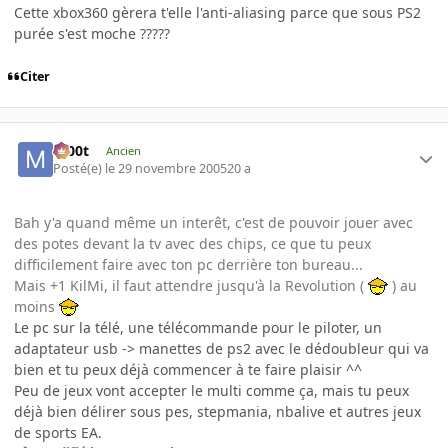
Cette xbox360 gèrera t'elle l'anti-aliasing parce que sous PS2
purée s'est moche ?????
Citer
m00t
Ancien
Posté(e)
le 29 novembre 2005
20 a
Bah y'a quand même un interêt, c'est de pouvoir jouer avec
des potes devant la tv avec des chips, ce que tu peux
difficilement faire avec ton pc derrière ton bureau...
Mais +1 KilMi, il faut attendre jusqu'à la Revolution (
) au
moins
Le pc sur la télé, une télécommande pour le piloter, un
adaptateur usb -> manettes de ps2 avec le dédoubleur qui va
bien et tu peux déjà commencer à te faire plaisir ^^
Peu de jeux vont accepter le multi comme ça, mais tu peux
déjà bien délirer sous pes, stepmania, nbalive et autres jeux
de sports EA.