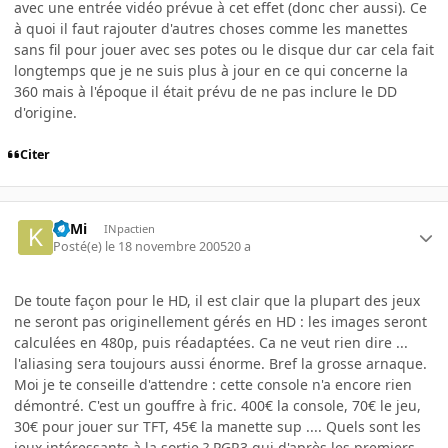
avec une entrée vidéo prévue à cet effet (donc cher aussi). Ce
à quoi il faut rajouter d'autres choses comme les manettes
sans fil pour jouer avec ses potes ou le disque dur car cela fait
longtemps que je ne suis plus à jour en ce qui concerne la
360 mais à l'époque il était prévu de ne pas inclure le DD
d'origine.
Citer
KilMi
INpactien
Posté(e)
le 18 novembre 2005
20 a
De toute façon pour le HD, il est clair que la plupart des jeux
ne seront pas originellement gérés en HD : les images seront
calculées en 480p, puis réadaptées. Ca ne veut rien dire ...
l'aliasing sera toujours aussi énorme. Bref la grosse arnaque.
Moi je te conseille d'attendre : cette console n'a encore rien
démontré. C'est un gouffre à fric. 400€ la console, 70€ le jeu,
30€ pour jouer sur TFT, 45€ la manette sup .... Quels sont les
jeux intéressants à la sortie ? PGR3 qui d'après les premiers