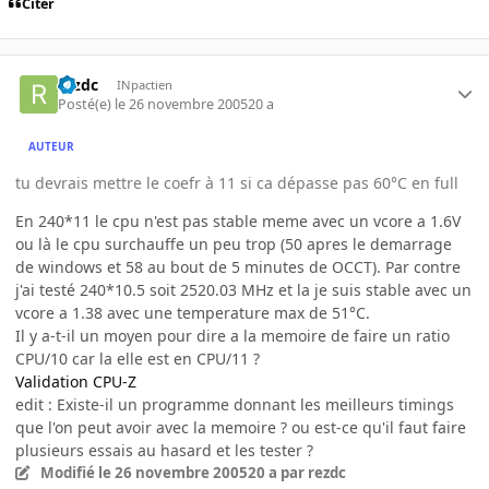
Citer
rezdc
INpactien
Posté(e)
le 26 novembre 2005
20 a
AUTEUR
tu devrais mettre le coefr à 11 si ca dépasse pas 60°C en full
En 240*11 le cpu n'est pas stable meme avec un vcore a 1.6V
ou là le cpu surchauffe un peu trop (50 apres le demarrage
de windows et 58 au bout de 5 minutes de OCCT). Par contre
j'ai testé 240*10.5 soit 2520.03 MHz et la je suis stable avec un
vcore a 1.38 avec une temperature max de 51°C.
Il y a-t-il un moyen pour dire a la memoire de faire un ratio
CPU/10 car la elle est en CPU/11 ?
Validation CPU-Z
edit : Existe-il un programme donnant les meilleurs timings
que l'on peut avoir avec la memoire ? ou est-ce qu'il faut faire
plusieurs essais au hasard et les tester ?
Modifié
le 26 novembre 2005
20 a
par rezdc