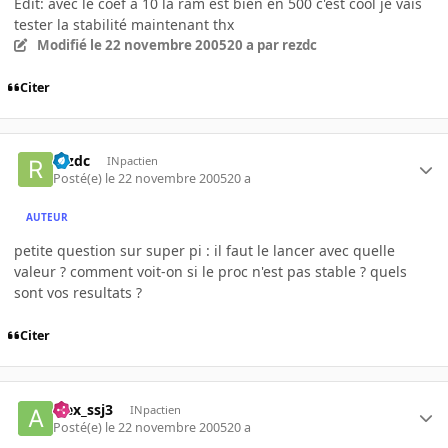
Edit: avec le coef a 10 la ram est bien en 500 c'est cool je vais
tester la stabilité maintenant thx
Modifié
le 22 novembre 2005
20 a
par rezdc
Citer
rezdc
INpactien
Posté(e)
le 22 novembre 2005
20 a
AUTEUR
petite question sur super pi : il faut le lancer avec quelle
valeur ? comment voit-on si le proc n'est pas stable ? quels
sont vos resultats ?
Citer
alex_ssj3
INpactien
Posté(e)
le 22 novembre 2005
20 a