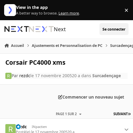
Aller au contenu
View in the app
×
Di
A better way to browse.
Learn more
.
Next
Se connecter
Accueil
Ajustements et Personnalisation de PC
Surcadença
Corsair PC4000 xms
Par
rezdc
le 17 novembre 2005
20 a
dans
Surcadençage
Commencer un nouveau sujet
PAGE 1 SUR 2
SUIVANT
rezdc
INpactien
Posté(e)
le 17 novembre 2005
20 a