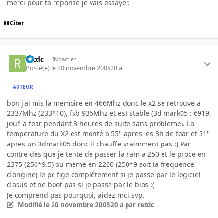
merci pour ta reponse je vais essayer.
Citer
rezdc
INpactien
Posté(e)
le 20 novembre 2005
20 a
AUTEUR
bon j'ai mis la memoire en 466Mhz donc le x2 se retrouve a
2337Mhz (233*10), fsb 935Mhz et est stable (3d mark05 : 6919,
joué a fear pendant 3 heures de suite sans probleme). La
temperature du X2 est monté a 55° apres les 3h de fear et 51°
apres un 3dmark05 donc il chauffe vraimment pas :) Par
contre dès que je tente de passer la ram a 250 et le proce en
2375 (250*9.5) ou meme en 2200 (250*9 soit la frequence
d'origine) le pc fige complétement si je passe par le logiciel
d'asus et ne boot pas si je passe par le bios :(
Je comprend pas pourquoi, aidez moi svp.
Modifié
le 20 novembre 2005
20 a
par rezdc