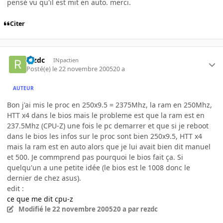
pensé vu qu'il est mit en auto. merci.
Citer
rezdc
INpactien
Posté(e)
le 22 novembre 2005
20 a
AUTEUR
Bon j'ai mis le proc en 250x9.5 = 2375Mhz, la ram en 250Mhz,
HTT x4 dans le bios mais le probleme est que la ram est en
237.5Mhz (CPU-Z) une fois le pc demarrer et que si je reboot
dans le bios les infos sur le proc sont bien 250x9.5, HTT x4
mais la ram est en auto alors que je lui avait bien dit manuel
et 500. Je commprend pas pourquoi le bios fait ça. Si
quelqu'un a une petite idée (le bios est le 1008 donc le
dernier de chez asus).
edit :
ce que me dit cpu-z
Modifié
le 22 novembre 2005
20 a
par rezdc