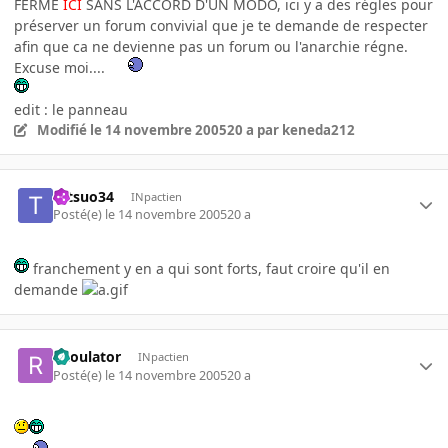
FERME
ICI
SANS L'ACCORD D'UN MODO, ici y a des régles pour
préserver un forum convivial que je te demande de respecter
afin que ca ne devienne pas un forum ou l'anarchie régne.
Excuse moi....
edit : le panneau
Modifié
le 14 novembre 2005
20 a
par keneda212
tetsuo34
INpactien
Posté(e)
le 14 novembre 2005
20 a
franchement y en a qui sont forts, faut croire qu'il en
demande
Raoulator
INpactien
Posté(e)
le 14 novembre 2005
20 a