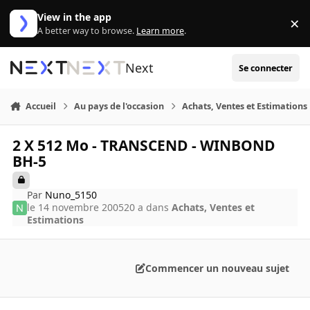
Aller au contenu
View in the app
×
Di
A better way to browse.
Learn more
.
Next
Se connecter
Accueil
Au pays de l'occasion
Achats, Ventes et Estimations
2 X 512 Mo - TRANSCEND - WINBOND
BH-5
Par
Nuno_5150
le 14 novembre 2005
20 a
dans
Achats, Ventes et
Estimations
Commencer un nouveau sujet