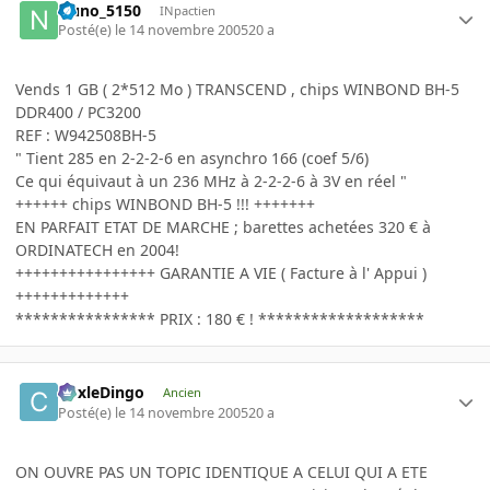
Nuno_5150
INpactien
Posté(e)
le 14 novembre 2005
20 a
Vends 1 GB ( 2*512 Mo ) TRANSCEND , chips WINBOND BH-5
DDR400 / PC3200
REF : W942508BH-5
" Tient 285 en 2-2-2-6 en asynchro 166 (coef 5/6)
Ce qui équivaut à un 236 MHz à 2-2-2-6 à 3V en réel "
++++++ chips WINBOND BH-5 !!! +++++++
EN PARFAIT ETAT DE MARCHE ; barettes achetées 320 € à
ORDINATECH en 2004!
++++++++++++++++ GARANTIE A VIE ( Facture à l' Appui )
+++++++++++++
**************** PRIX : 180 € ! *******************
CoxleDingo
Ancien
Posté(e)
le 14 novembre 2005
20 a
ON OUVRE PAS UN TOPIC IDENTIQUE A CELUI QUI A ETE