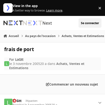
Aller au contenu
View in the app
×
Di
A better way to browse.
Learn more
.
Next
Se connecter
Accueil
Au pays de l'occasion
Achats, Ventes et Estimations
frais de port
Par
LoGtt
le 3 novembre 2005
20 a
dans
Achats, Ventes et
Estimations
Commencer un nouveau sujet
LoGtt
INpactien
Posté(e)
le 3 novembre 2005
20 a