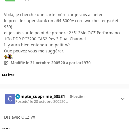
Voilà, je cherche une carte mére car je vais acheter
le proc de superskunk un a64 3000+ core winchester (soket
939)
et je suis sur le point de prendre 2*512Mo OCZ Performance
1Go DDR PC3200 CAS2 Rev.3 Dual Channel.
Il y aura bien entendu un petit o/c
Que pouvez vous me suggérer.
Modifié
le 31 octobre 2005
20 a
par lar1970
Citer
Compte_supprime_53531
INpactien
Posté(e)
le 28 octobre 2005
20 a
DFI avec OCZ VX