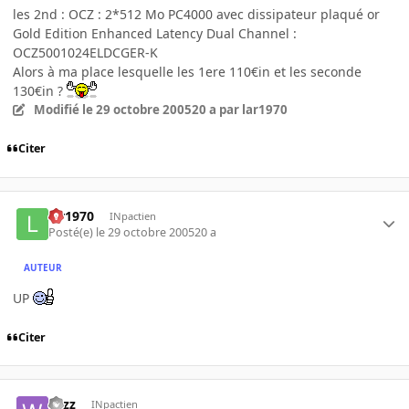
les 2nd : OCZ : 2*512 Mo PC4000 avec dissipateur plaqué or
Gold Edition Enhanced Latency Dual Channel :
OCZ5001024ELDCGER-K
Alors à ma place lesquelle les 1ere 110€in et les seconde
130€in ?
Modifié
le 29 octobre 2005
20 a
par lar1970
Citer
lar1970
INpactien
Posté(e)
le 29 octobre 2005
20 a
AUTEUR
UP
Citer
wizz
INpactien