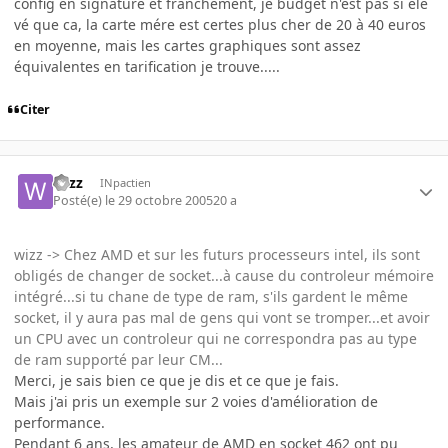
config en signature et franchement, je budget n'est pas si ele
vé que ca, la carte mére est certes plus cher de 20 à 40 euros
en moyenne, mais les cartes graphiques sont assez
équivalentes en tarification je trouve.....
Citer
wizz
INpactien
Posté(e)
le 29 octobre 2005
20 a
wizz -> Chez AMD et sur les futurs processeurs intel, ils sont
obligés de changer de socket...à cause du controleur mémoire
intégré...si tu chane de type de ram, s'ils gardent le même
socket, il y aura pas mal de gens qui vont se tromper...et avoir
un CPU avec un controleur qui ne correspondra pas au type
de ram supporté par leur CM...
Merci, je sais bien ce que je dis et ce que je fais.
Mais j'ai pris un exemple sur 2 voies d'amélioration de
performance.
Pendant 6 ans, les amateur de AMD en socket 462 ont pu