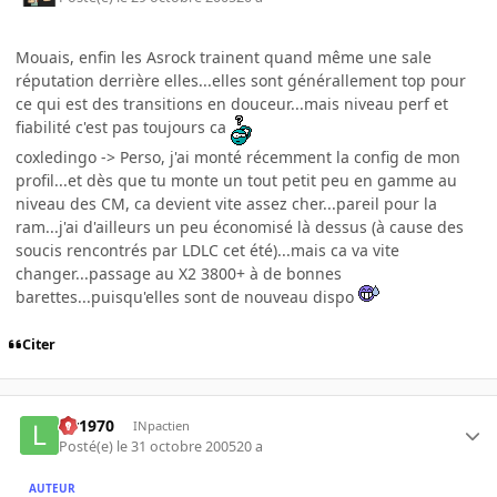
Mouais, enfin les Asrock trainent quand même une sale
réputation derrière elles...elles sont générallement top pour
ce qui est des transitions en douceur...mais niveau perf et
fiabilité c'est pas toujours ca
coxledingo -> Perso, j'ai monté récemment la config de mon
profil...et dès que tu monte un tout petit peu en gamme au
niveau des CM, ca devient vite assez cher...pareil pour la
ram...j'ai d'ailleurs un peu économisé là dessus (à cause des
soucis rencontrés par LDLC cet été)...mais ca va vite
changer...passage au X2 3800+ à de bonnes
barettes...puisqu'elles sont de nouveau dispo
Citer
lar1970
INpactien
Posté(e)
le 31 octobre 2005
20 a
AUTEUR