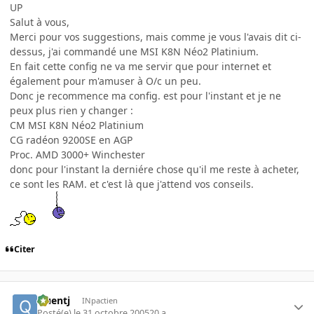
UP
Salut à vous,
Merci pour vos suggestions, mais comme je vous l'avais dit ci-
dessus, j'ai commandé une MSI K8N Néo2 Platinium.
En fait cette config ne va me servir que pour internet et
également pour m'amuser à O/c un peu.
Donc je recommence ma config. est pour l'instant et je ne
peux plus rien y changer :
CM MSI K8N Néo2 Platinium
CG radéon 9200SE en AGP
Proc. AMD 3000+ Winchester
donc pour l'instant la derniére chose qu'il me reste à acheter,
ce sont les RAM. et c'est là que j'attend vos conseils.
Citer
Quentj
INpactien
Posté(e)
le 31 octobre 2005
20 a