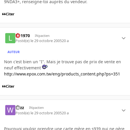
9NDA3+, renseigne-toi auprès du vendeur.
Citer
lar1970
INpactien
Posté(e)
le 29 octobre 2005
20 a
AUTEUR
Non c'est bien un "I". Mais je trouve pas de prix de vente en
neuf effectivement
http://www.epox.com.tw/eng/products_content.php?ps=351
Citer
wizz
INpactien
Posté(e)
le 29 octobre 2005
20 a
Pourquoi vouloir prendre une carte mère en s939 qui ne gère