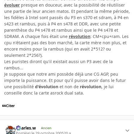
évoluer
presque en douceur, avec la possibilité de réutiliser
une partie de leur ancien matos. Et pendant la même période,
les fidèles à Intel sont passés du P3 en s370 et sdram, à P4 en
s423 et rambus, puis à P4 en s478 et DDR, avec une petite
parenthèse du P4 s478 et rambus ainsi que le P4 s478 et
SDRAM. A chaque fois était une
révolution
: CM+cpu+ram. Les
cpu n'étaient pas des bon marché, la carte mère non plus, et
encore moins pour la rambus (qui en avait 2*512? ou
seulement 2*256?).
Les puristes diront qu'il existait aussi un P3 avec de la
rambus...
Je suppose que notre ami possède déjà une CG AGP, peu
importe la puissance. Et pour qu'il puisse avoir dans le futur
une possibilité
d'évolution
et non de
révolution
, je lui
conseille donc la carte asrock dual sata.
Citer
Charles.w
Ancien
Posté(e)
le 29 octobre 2005
20 a