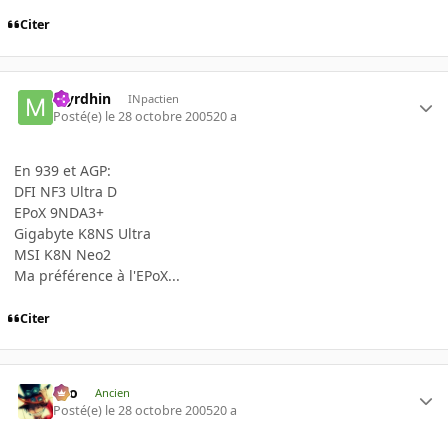
Citer
Myrdhin
INpactien
Posté(e)
le 28 octobre 2005
20 a
En 939 et AGP:
DFI NF3 Ultra D
EPoX 9NDA3+
Gigabyte K8NS Ultra
MSI K8N Neo2
Ma préférence à l'EPoX...
Citer
eYo
Ancien
Posté(e)
le 28 octobre 2005
20 a