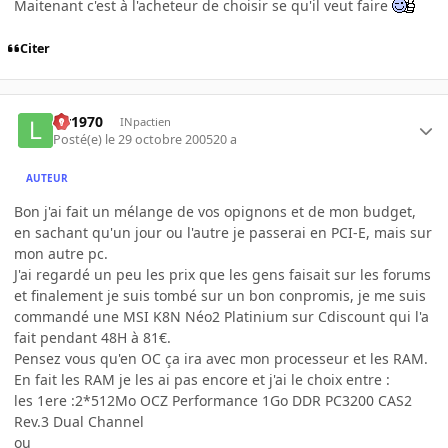
Maitenant c'est à l'acheteur de choisir se qu'il veut faire
Citer
lar1970
INpactien
Posté(e)
le 29 octobre 2005
20 a
AUTEUR
Bon j'ai fait un mélange de vos opignons et de mon budget,
en sachant qu'un jour ou l'autre je passerai en PCI-E, mais sur
mon autre pc.
J'ai regardé un peu les prix que les gens faisait sur les forums
et finalement je suis tombé sur un bon conpromis, je me suis
commandé une MSI K8N Néo2 Platinium sur Cdiscount qui l'a
fait pendant 48H à 81€.
Pensez vous qu'en OC ça ira avec mon processeur et les RAM.
En fait les RAM je les ai pas encore et j'ai le choix entre :
les 1ere :2*512Mo OCZ Performance 1Go DDR PC3200 CAS2
Rev.3 Dual Channel
ou