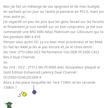
Bon j'ai fait un mélange de vos opignons et de mon budget,
en sachant qu'un jour ou l'autre je passerai en PCI-E, mais sur
mon autre pc.
J'ai regardé un peu les prix que les gens faisait sur les forums
et finalement je suis tombé sur un bon conpromis, je me suis
commandé une MSI K8N Néo2 Platinium sur Cdiscount qui l'a
fait pendant 48H à 81€.
Pensez vous qu'en OC ça ira avec mon processeur et les RAM.
En fait les RAM je les ai pas encore et j'ai le choix entre :
les 1ere :2*512Mo OCZ Performance 1Go DDR PC3200 CAS2
Rev.3 Dual Channel
ou
les 2nd : OCZ : 2*512 Mo PC4000 avec dissipateur plaqué or
Gold Edition Enhanced Latency Dual Channel :
OCZ5001024ELDCGER-K
Alors à ma place lesquelle les 1ere 110€in et les seconde
130€in ?