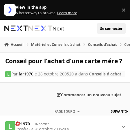
Aller au contenu
View in the app
×
Di
A better way to browse.
Learn more
.
Next
Se connecter
Accueil
Matériel et Conseils d'achat
Conseils d'achat
Con
Conseil pour l'achat d'une carte mére ?
Par
lar1970
le 28 octobre 2005
20 a
dans
Conseils d'achat
Commencer un nouveau sujet
PAGE 1 SUR 2
SUIVANT
lar1970
INpactien
Posté(e)
le 28 octobre 2005
20 a