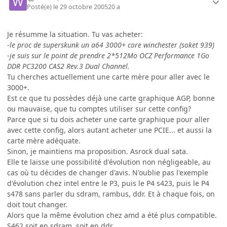
Posté(e)
le 29 octobre 2005
20 a
Je résumme la situation. Tu vas acheter:
-
le proc de superskunk un a64 3000+ core winchester (soket 939)
-
je suis sur le point de prendre 2*512Mo OCZ Performance 1Go
DDR PC3200 CAS2 Rev.3 Dual Channel.
Tu cherches actuellement une carte mère pour aller avec le
3000+.
Est ce que tu possèdes déjà une carte graphique AGP, bonne
ou mauvaise, que tu comptes utiliser sur cette config?
Parce que si tu dois acheter une carte graphique pour aller
avec cette config, alors autant acheter une PCIE... et aussi la
carte mère adéquate.
Sinon, je maintiens ma proposition. Asrock dual sata.
Elle te laisse une possibilité d'évolution non négligeable, au
cas où tu décides de changer d'avis. N'oublie pas l'exemple
d'évolution chez intel entre le P3, puis le P4 s423, puis le P4
s478 sans parler du sdram, rambus, ddr. Et à chaque fois, on
doit tout changer.
Alors que la même évolution chez amd a été plus compatible.
S462 soit en sdram, soit en ddr.