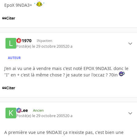
EpoX 9NDA3+
Citer
lar1970
INpactien
Posté(e)
le 29 octobre 2005
20 a
AUTEUR
J'en ai vu une à vendre mais c'est noté EPOX 9NDA3I. donc le
"I" en + c'est là même chose ? je saute sur l'occaz ? 70in
Citer
K-Lee
Ancien
Posté(e)
le 29 octobre 2005
20 a
A première vue une 9NDA3I ça n'existe pas, c'est bien une