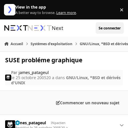
Aller au contenu
View in the app
×
Di
A better way to browse.
Learn more
.
Next
Se connecter
Accueil
Systèmes d'exploitation
GNU/Linux, *BSD et dérivé
SUSE probléme graphique
Par
james_patageul
le 25 octobre 2005
20 a
dans
GNU/Linux, *BSD et dérivés
d'UNIX
Commencer un nouveau sujet
james_patageul
INpactien
Posté(e)
le 25 octobre 2005
20 a