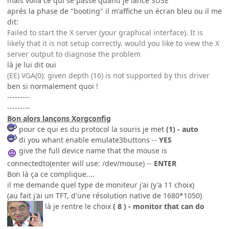
mais voila ce qui se passe quand je lance SUSE
aprés la phase de "booting" il m'affiche un écran bleu ou il me
dit:
Failed to start the X server (your graphical interface). It is
likely that it is not setup correctly. would you like to view the X
server output to diagnose the problem
là je lui dit oui
(EE) VGA(0): given depth (16) is not supported by this driver
ben si normalement quoi !
---------
---------
Bon alors lançons Xorgconfig
pour ce qui es du protocol la souris je met
(1) - auto
di you whant enable emulate3buttons --
YES
give the full device name that the mouse is
connectedto(enter will use: /dev/mouse) --
ENTER
Bon là ça ce complique....
il me demande quel type de moniteur j'ai (y'a 11 choix)
(au fait j'ai un TFT, d'une résolution native de 1680*1050)
là je rentre le choix
( 8 ) - monitor that can do