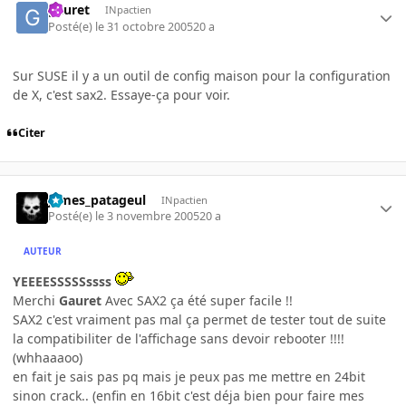
gauret
INpactien
Posté(e)
le 31 octobre 2005
20 a
Sur SUSE il y a un outil de config maison pour la configuration
de X, c'est sax2. Essaye-ça pour voir.
Citer
james_patageul
INpactien
Posté(e)
le 3 novembre 2005
20 a
AUTEUR
YEEEESSSSSssss
Merchi
Gauret
Avec SAX2 ça été super facile !!
SAX2 c'est vraiment pas mal ça permet de tester tout de suite
la compatibiliter de l'affichage sans devoir rebooter !!!!
(whhaaaoo)
en fait je sais pas pq mais je peux pas me mettre en 24bit
sinon crack.. (enfin en 16bit c'est déja bien pour faire mes