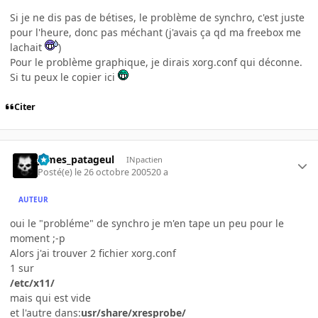
Si je ne dis pas de bétises, le problème de synchro, c'est juste
pour l'heure, donc pas méchant (j'avais ça qd ma freebox me
lachait
)
Pour le problème graphique, je dirais xorg.conf qui déconne.
Si tu peux le copier ici
Citer
james_patageul
INpactien
Posté(e)
le 26 octobre 2005
20 a
AUTEUR
oui le "probléme" de synchro je m'en tape un peu pour le
moment ;-p
Alors j'ai trouver 2 fichier xorg.conf
1 sur
/etc/x11/
mais qui est vide
et l'autre dans:
usr/share/xresprobe/