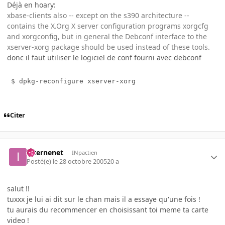
Déjà en hoary:
xbase-clients also -- except on the s390 architecture --
contains the X.Org X server configuration programs xorgcfg
and xorgconfig, but in general the Debconf interface to the
xserver-xorg package should be used instead of these tools.
donc il faut utiliser le logiciel de conf fourni avec debconf
 $ dpkg-reconfigure xserver-xorg
Citer
internenet
INpactien
Posté(e)
le 28 octobre 2005
20 a
salut !!
tuxxx je lui ai dit sur le chan mais il a essaye qu'une fois !
tu aurais du recommencer en choisissant toi meme ta carte
video !