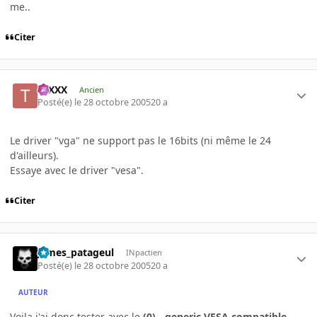
me..
Citer
tuXXX
Ancien
Posté(e)
le 28 octobre 2005
20 a
Le driver "vga" ne support pas le 16bits (ni même le 24
d'ailleurs).
Essaye avec le driver "vesa".
Citer
james_patageul
INpactien
Posté(e)
le 28 octobre 2005
20 a
AUTEUR
Voila j'ai donc tester avec le
(0) - generic VESA compatible