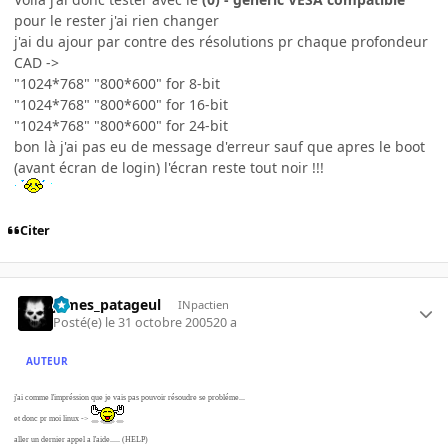
pour le rester j'ai rien changer
j'ai du ajour par contre des résolutions pr chaque profondeur
CAD ->
"1024*768" "800*600" for 8-bit
"1024*768" "800*600" for 16-bit
"1024*768" "800*600" for 24-bit
bon là j'ai pas eu de message d'erreur sauf que apres le boot
(avant écran de login) l'écran reste tout noir !!!
Citer
james_patageul
INpactien
Posté(e)
le 31 octobre 2005
20 a
AUTEUR
j'ai comme l'impréssion que je vais pas pouvoir résoudre se probléme...
et donc pr moi linux ->
aller un dernier appel a l'aide..... (HELP)