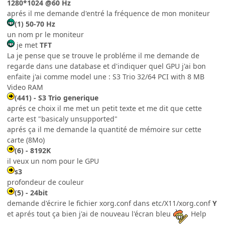
1280*1024 @60 Hz
aprés il me demande d'entré la fréquence de mon moniteur
(1) 50-70 Hz
un nom pr le moniteur
je met
TFT
La je pense que se trouve le probléme il me demande de
regarde dans une database et d'indiquer quel GPU j'ai bon
enfaite j'ai comme model une : S3 Trio 32/64 PCI with 8 MB
Video RAM
(441) - S3 Trio generique
aprés ce choix il me met un petit texte et me dit que cette
carte est "basicaly unsupported"
aprés ça il me demande la quantité de mémoire sur cette
carte (8Mo)
(6) - 8192K
il veux un nom pour le GPU
s3
profondeur de couleur
(5) - 24bit
demande d'écrire le fichier xorg.conf dans etc/X11/xorg.conf
Y
et aprés tout ça bien j'ai de nouveau l'écran bleu
Help