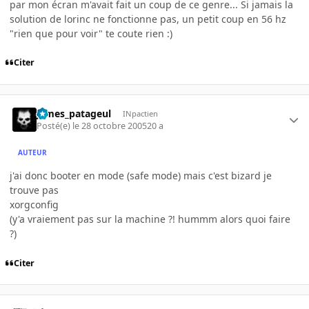
par mon écran m'avait fait un coup de ce genre... Si jamais la
solution de lorinc ne fonctionne pas, un petit coup en 56 hz
"rien que pour voir" te coute rien :)
Citer
james_patageul
INpactien
Posté(e)
le 28 octobre 2005
20 a
AUTEUR
j'ai donc booter en mode (safe mode) mais c'est bizard je
trouve pas
xorgconfig
(y'a vraiement pas sur la machine ?! hummm alors quoi faire
?)
Citer