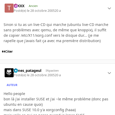
tuXXX
Ancien
Posté(e)
le 28 octobre 2005
20 a
Sinon si tu as un live-CD qui marche (ubuntu live-CD marche
sans problèmes avec qemu, de même que knoppix), il suffit
de copier /etc/X11/xorg.conf vers le disque dur... (je me
rapelle que j'avais fait ça avec ma première distribution)
Citer
james_patageul
INpactien
Posté(e)
le 28 octobre 2005
20 a
AUTEUR
Hello people
bon là j'ai installer SUSE et j'ai ~le même probléme (donc pas
ubuntu en cause quoi)
mais dans SUSE 10.0 y'a xorgconfig (haaa)