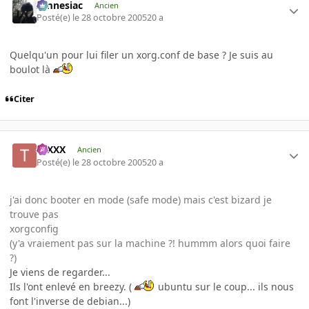
Amnesiac
Ancien
Posté(e)
le 28 octobre 2005
20 a
Quelqu'un pour lui filer un xorg.conf de base ? Je suis au
boulot là
Citer
tuXXX
Ancien
Posté(e)
le 28 octobre 2005
20 a
j'ai donc booter en mode (safe mode) mais c'est bizard je
trouve pas
xorgconfig
(y'a vraiement pas sur la machine ?! hummm alors quoi faire
?)
Je viens de regarder...
Ils l'ont enlevé en breezy. (
ubuntu sur le coup... ils nous
font l'inverse de debian...)