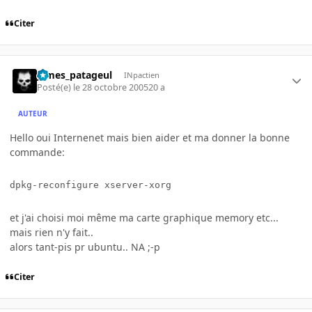
Citer
james_patageul
INpactien
Posté(e)
le 28 octobre 2005
20 a
AUTEUR
Hello oui Internenet mais bien aider et ma donner la bonne
commande:
dpkg-reconfigure xserver-xorg
et j'ai choisi moi même ma carte graphique memory etc...
mais rien n'y fait..
alors tant-pis pr ubuntu.. NA ;-p
Citer