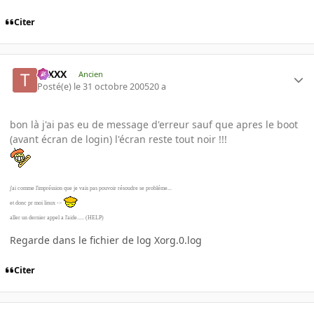
Citer
tuXXX
Ancien
Posté(e)
le 31 octobre 2005
20 a
bon là j'ai pas eu de message d'erreur sauf que apres le boot
(avant écran de login) l'écran reste tout noir !!!
j'ai comme l'impréssion que je vais pas pouvoir résoudre se probléme...
et donc pr moi linux ->
aller un dernier appel a l'aide..... (HELP)
Regarde dans le fichier de log Xorg.0.log
Citer