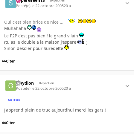
SuperGreen13
INpactien
Posté(e)
le 22 octobre 2005
20 a
Oui c'est bien brice de nice ....
Muhahaha
Le P2P c'est pas bien ! le grand vilain
(tu as le double a la maison j'espere
)
Sinon désoler pour Suredelte
Citer
gwydion
INpactien
Posté(e)
le 22 octobre 2005
20 a
AUTEUR
J'apprend plein de truc aujourdhui merci les gars !
Citer