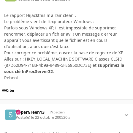
Le rapport Hijackthis m'a l'air clean .
Le problème vient de l'explorateur Windows :
Parfois sous Windows XP, il est impossible de supprimer,
renommer, déplacer un fichier avi ! Un message d'erreur
apparaît vous avertissant que le fichier est en cours
d'utilisation, alors que c'est faux.
Pour corriger ce problème, ouvrez la base de registre de XP.
Allez sur : HKEY_LOCAL_MACHINE SOFTWARE Classes CLSID
{87D62D94-71B3-4b9a-9489-5FE6850DC73E} et
supprimez la
sous clé InProcServer32
.
Reboot .
Citer
SuperGreen13
INpactien
Posté(e)
le 22 octobre 2005
20 a