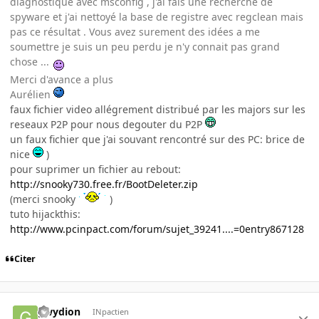
diagnostique avec msconfig , j'ai fais une recherche de
spyware et j'ai nettoyé la base de registre avec regclean mais
pas ce résultat . Vous avez surement des idées a me
soumettre je suis un peu perdu je n'y connait pas grand
chose ...
Merci d'avance a plus
Aurélien
faux fichier video allégrement distribué par les majors sur les
reseaux P2P pour nous degouter du P2P
un faux fichier que j'ai souvant rencontré sur des PC: brice de
nice
)
pour suprimer un fichier au rebout:
http://snooky730.free.fr/BootDeleter.zip
(merci snooky
)
tuto hijackthis:
http://www.pcinpact.com/forum/sujet_39241....=0entry867128
Citer
gwydion
INpactien