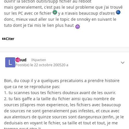
ouvrir la section outils/supp fichier au reboot
mais generalement, c'est pas le seul probleme que j'ai trouvé
sur les PC avec ce fichier
y a n'avais beaucoup d'autres
donc, mieux vaut aller sur le topic de snnoky en suivant le
tuto dont je t'ai mis le lien plus haut
Citer
lebud
INpactien
Posté(e)
le 22 octobre 2005
20 a
Bon, du coup il y a quelques precatuions a prendre histoire
que ca ne se reproduise pas:
1. tu scannes tous tes fichiers douteux avant de les ouvrir.
2. tu fais gaffe a la taille du fichier ainsi qu'au nombre de
sources (d'apres mon experience, les fichiers avec beaucoup
de sources ne sont generalement pas infestes, et ceux avec
aux alentours de quinze sources sont dangeureux (enfin, je le
deduisais en voyant le fichier, sa taille et tout et tout, je me
trompe peut etre.))