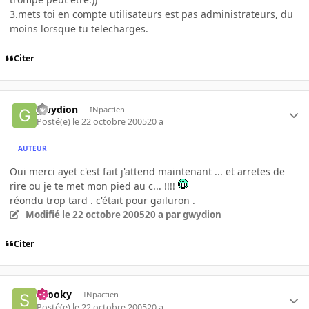
3.mets toi en compte utilisateurs est pas administrateurs, du
moins lorsque tu telecharges.
Citer
gwydion
INpactien
Posté(e)
le 22 octobre 2005
20 a
AUTEUR
Oui merci ayet c'est fait j'attend maintenant ... et arretes de
rire ou je te met mon pied au c... !!!!
réondu trop tard . c'était pour gailuron .
Modifié
le 22 octobre 2005
20 a
par gwydion
Citer
snooky
INpactien
Posté(e)
le 22 octobre 2005
20 a