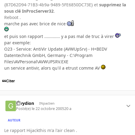
{87D62D94-71B3-4b9a-9489-5FE6850DC73E} et
supprimez la
sous clé InProcServer32
.
Reboot .
marche pas avec brice de nice
et puis son rapport ............. y a pas mal de truc à virer
par exemple:
O23 - Service: AntiVir Update (AVWUpSrv) - H+BEDV
Datentechnik GmbH, Germany - C:\Program
Files\AVPersonal\AVWUPSRV.EXE
un service antivir, alors qu'il a etrust comme AV
Citer
gwydion
INpactien
Posté(e)
le 22 octobre 2005
20 a
AUTEUR
Le rapport Hijackthis m'a l'air clean .