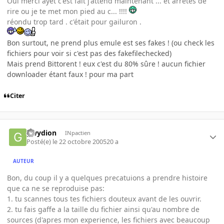
Oui merci ayet c'est fait j'attend maintenant ... et arretes de
rire ou je te met mon pied au c... !!!!
réondu trop tard . c'était pour gailuron .
Bon surtout, ne prend plus emule est ses fakes ! (ou check les
fichiers pour voir si c'est pas des fakefilechecked)
Mais prend Bittorent ! eux c'est du 80% sûre ! aucun fichier
downloader étant faux ! pour ma part
Citer
gwydion
INpactien
Posté(e)
le 22 octobre 2005
20 a
AUTEUR
Bon, du coup il y a quelques precatuions a prendre histoire
que ca ne se reproduise pas:
1. tu scannes tous tes fichiers douteux avant de les ouvrir.
2. tu fais gaffe a la taille du fichier ainsi qu'au nombre de
sources (d'apres mon experience, les fichiers avec beaucoup