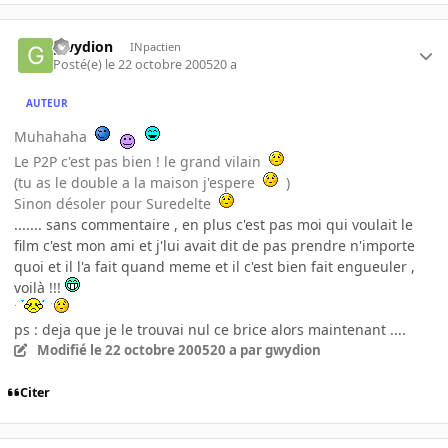
gwydion
INpactien
Posté(e)
le 22 octobre 2005
20 a
AUTEUR
Muhahaha
Le P2P c'est pas bien ! le grand vilain
(tu as le double a la maison j'espere
)
Sinon désoler pour Suredelte
....... sans commentaire , en plus c'est pas moi qui voulait le
film c'est mon ami et j'lui avait dit de pas prendre n'importe
quoi et il l'a fait quand meme et il c'est bien fait engueuler ,
voilà !!!
ps : deja que je le trouvai nul ce brice alors maintenant ....
Modifié
le 22 octobre 2005
20 a
par gwydion
Citer