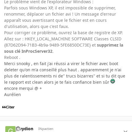
Le problème vient de l'explorateur Windows :
Parfois sous Windows XP, il est impossible de supprimer,
renommer, déplacer un fichier avi ! Un message d'erreur
apparaît vous avertissant que le fichier est en cours
d'utilisation, alors que c'est faux.
Pour corriger ce problème, ouvrez la base de registre de XP.
Allez sur : HKEY_LOCAL_MACHINE SOFTWARE Classes CLSID
{87D62D94-71B3-4b9a-9489-5FE6850DC73E} et
supprimez la
sous clé InProcServer32
.
Reboot .
Merci snooky , en fait j'ai réussi a virer le fichier avec boot
deleter qu'on m'a conseillé plus haut . apparemment je n'ai
plus de ralentissements ni de" trucs bizarres" et si tu dit que
le rapport est clean alors je te fais confiance bien sûr
encore merqui @ +
Aurélien
Citer
gwydion
INpactien