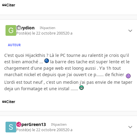
Citer
gwydion
INpactien
Posté(e)
le 22 octobre 2005
20 a
AUTEUR
C'est quoi Hijackthis ? Là le PC tourne au ralentit je crois qu'il
est bien amoché ...
la barre des tache est super lente et le
chargement d'une page web est loong aussi . Y'a 1h tout
marchait nickel et depuis que j'ai ouvert ce p...... de fichier
L'ordi est tout neuf , c'est un medion j'ai pas envie de me taper
deja un formatage et une instal ......
Citer
SuperGreen13
INpactien
Posté(e)
le 22 octobre 2005
20 a