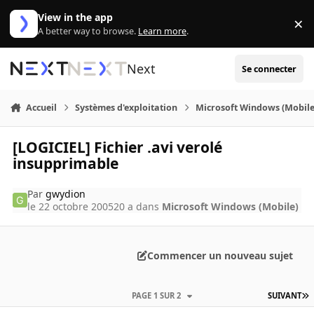
Aller au contenu
View in the app
×
Di
A better way to browse.
Learn more
.
Next
Se connecter
Accueil
Systèmes d'exploitation
Microsoft Windows (Mobile
[LOGICIEL] Fichier .avi verolé
insupprimable
Par
gwydion
le 22 octobre 2005
20 a
dans
Microsoft Windows (Mobile)
Commencer un nouveau sujet
PAGE 1 SUR 2
SUIVANT