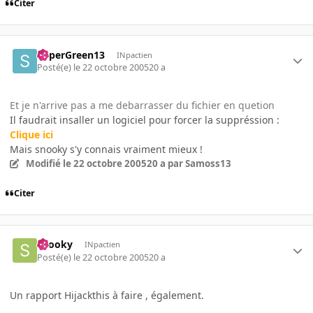
Citer
SuperGreen13
INpactien
Posté(e)
le 22 octobre 2005
20 a
Et je n'arrive pas a me debarrasser du fichier en quetion
Il faudrait insaller un logiciel pour forcer la suppréssion :
Clique ici
Mais snooky s'y connais vraiment mieux !
Modifié
le 22 octobre 2005
20 a
par Samoss13
Citer
snooky
INpactien
Posté(e)
le 22 octobre 2005
20 a
Un rapport Hijackthis à faire , également.