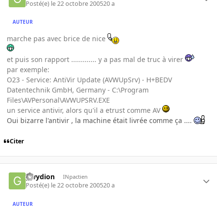
Posté(e)
le 22 octobre 2005
20 a
AUTEUR
marche pas avec brice de nice
et puis son rapport ............. y a pas mal de truc à virer
par exemple:
O23 - Service: AntiVir Update (AVWUpSrv) - H+BEDV
Datentechnik GmbH, Germany - C:\Program
Files\AVPersonal\AVWUPSRV.EXE
un service antivir, alors qu'il a etrust comme AV
Oui bizarre l'antivir , la machine était livrée comme ça ....
Citer
gwydion
INpactien
Posté(e)
le 22 octobre 2005
20 a
AUTEUR