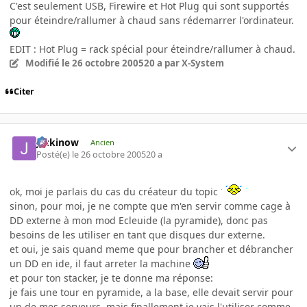
C'est seulement USB, Firewire et Hot Plug qui sont supportés
pour éteindre/rallumer à chaud sans rédemarrer l'ordinateur.
EDIT : Hot Plug = rack spécial pour éteindre/rallumer à chaud.
Modifié
le 26 octobre 2005
20 a
par X-System
Citer
jackinow
Ancien
Posté(e)
le 26 octobre 2005
20 a
ok, moi je parlais du cas du créateur du topic
sinon, pour moi, je ne compte que m'en servir comme cage à
DD externe à mon mod Ecleuide (la pyramide), donc pas
besoins de les utiliser en tant que disques dur externe.
et oui, je sais quand meme que pour brancher et débrancher
un DD en ide, il faut arreter la machine
et pour ton stacker, je te donne ma réponse:
je fais une tour en pyramide, a la base, elle devait servir pour
un de mes serveurs, mais finallement je vais l'utiliser comme