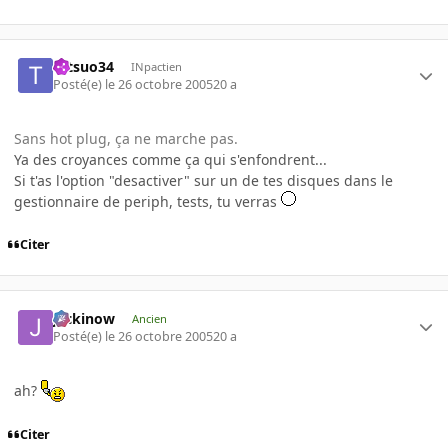
tetsuo34
INpactien
Posté(e)
le 26 octobre 2005
20 a
Sans hot plug, ça ne marche pas.
Ya des croyances comme ça qui s'enfondrent...
Si t'as l'option "desactiver" sur un de tes disques dans le
gestionnaire de periph, tests, tu verras
Citer
jackinow
Ancien
Posté(e)
le 26 octobre 2005
20 a
ah?
Citer