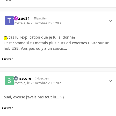
tetsuo34
INpactien
Posté(e)
le 25 octobre 2005
20 a
t'as lu l'explication que je lui ai donné?
C'est comme si tu mettais plusieurs dd externes USB2 sur un
hub USB. Vois pas où y a un soucis...
Citer
swisscore
INpactien
Posté(e)
le 25 octobre 2005
20 a
ouai, excuse j'avais pas tout lu... :-)
Citer