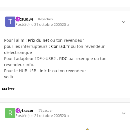
tetsuo34
INpactien
Posté(e)
le 21 octobre 2005
20 a
Pour l'alim :
Prix du net
ou ton revendeur
pour les interrupteurs :
Conrad.fr
ou ton revendeur
d'electronique
Pour l'adapteur IDE->USB2 :
RDC
par exemple ou ton
revendeur info.
Pour le HUB USB :
ldlc.fr
ou ton revendeur.
voilà.
Citer
raytracer
INpactien
Posté(e)
le 21 octobre 2005
20 a