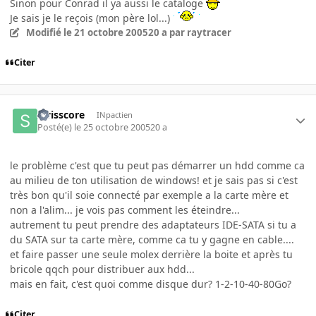
Sinon pour Conrad il ya aussi le cataloge
Je sais je le reçois (mon père lol...)
Modifié
le 21 octobre 2005
20 a
par raytracer
Citer
swisscore
INpactien
Posté(e)
le 25 octobre 2005
20 a
le problème c'est que tu peut pas démarrer un hdd comme ca
au milieu de ton utilisation de windows! et je sais pas si c'est
très bon qu'il soie connecté par exemple a la carte mère et
non a l'alim... je vois pas comment les éteindre...
autrement tu peut prendre des adaptateurs IDE-SATA si tu a
du SATA sur ta carte mère, comme ca tu y gagne en cable....
et faire passer une seule molex derrière la boite et après tu
bricole qqch pour distribuer aux hdd...
mais en fait, c'est quoi comme disque dur? 1-2-10-40-80Go?
Citer