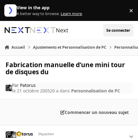
Aller au contenu
View in the app
×
Di
A better way to browse.
Learn more
.
Next
Se connecter
Accueil
Ajustements et Personnalisation de PC
Personnalis
Fabrication manuelle d’une mini tour
de disques du
Par
Patorus
le 21 octobre 2005
20 a
dans
Personnalisation de PC
Commencer un nouveau sujet
Patorus
INpactien