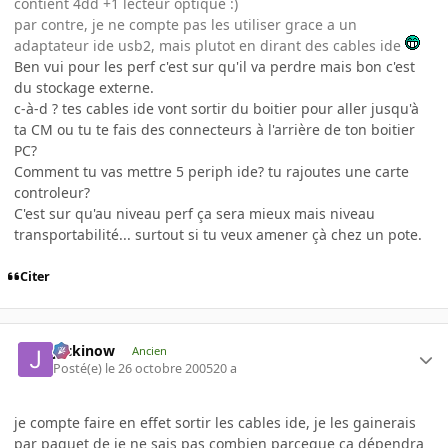
contient 4dd +1 lecteur optique :)
par contre, je ne compte pas les utiliser grace a un
adaptateur ide usb2, mais plutot en dirant des cables ide
Ben vui pour les perf c'est sur qu'il va perdre mais bon c'est
du stockage externe.
c-à-d ? tes cables ide vont sortir du boitier pour aller jusqu'à
ta CM ou tu te fais des connecteurs à l'arrière de ton boitier
PC?
Comment tu vas mettre 5 periph ide? tu rajoutes une carte
controleur?
C'est sur qu'au niveau perf ça sera mieux mais niveau
transportabilité... surtout si tu veux amener çà chez un pote.
Citer
jackinow
Ancien
Posté(e)
le 26 octobre 2005
20 a
je compte faire en effet sortir les cables ide, je les gainerais
par paquet de je ne sais pas combien parceque ça dépendra