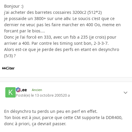
Bonjour :)
j'ai acheter des barretes cossaires 3200c2 (512*2)
je possaide un 3800+ sur une a8v. Le soucis c'est que ce
dernier ne veuc pas les faire marcher en 400 Oo, meme en
forcant par le bios....
Donc je l'ai forcé en 333, avec un fsb a 235 (je crois) pour
arriver a 400. Par contre les timing sont bon, 2-3-3-7.
Alors est-ce que je perde des perfs en etant en desynchro
(5/3) ?
Citer
K-Lee
Ancien
Posté(e)
le 13 octobre 2005
20 a
En désynchro tu perds un peu en perf en effet.
Ton bios est à jour, parce que cette CM supporte la DDR400,
donc à priori, ça devrait passer.