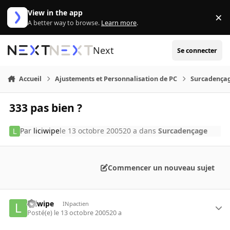
Aller au contenu
View in the app
×
Di
A better way to browse.
Learn more
.
Next
Se connecter
Accueil
Ajustements et Personnalisation de PC
Surcadença
333 pas bien ?
Par
liciwipe
le 13 octobre 2005
20 a
dans
Surcadençage
Commencer un nouveau sujet
liciwipe
INpactien
Posté(e)
le 13 octobre 2005
20 a