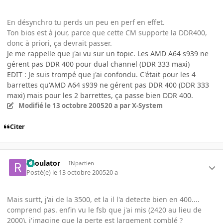
En désynchro tu perds un peu en perf en effet.
Ton bios est à jour, parce que cette CM supporte la DDR400,
donc à priori, ça devrait passer.
Je me rappelle que j'ai vu sur un topic. Les AMD A64 s939 ne
gérent pas DDR 400 pour dual channel (DDR 333 maxi)
EDIT : Je suis trompé que j'ai confondu. C'était pour les 4
barrettes qu'AMD A64 s939 ne gérent pas DDR 400 (DDR 333
maxi) mais pour les 2 barrettes, ça passe bien DDR 400.
Modifié
le 13 octobre 2005
20 a
par X-System
Citer
Raoulator
INpactien
Posté(e)
le 13 octobre 2005
20 a
Mais surtt, j'ai de la 3500, et la il l'a detecte bien en 400....
comprend pas. enfin vu le fsb que j'ai mis (2420 au lieu de
2000), j'imagine que la perte est largement comblé ?