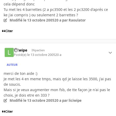
cela dépend donc
Tu met les 4 barrettes (2 a pc3500 et les 2 pc3200 d'aprés ce
ke j'ai compris ) ou seulement 2 barrettes ?
Modifié
le 13 octobre 2005
20 a
par Raoulator
Citer
liciwipe
INpactien
Posté(e)
le 13 octobre 2005
20 a
AUTEUR
merci de ton aide :)
Je met les 4 en meme tmps, mais qd je laisse les 3500, j'ai pas
de soucis.
Mais si je veux augmenter mon fsb, de tte façon je n'ai pas le
choix, je dois etre en 333 ?
Modifié
le 13 octobre 2005
20 a
par liciwipe
Citer