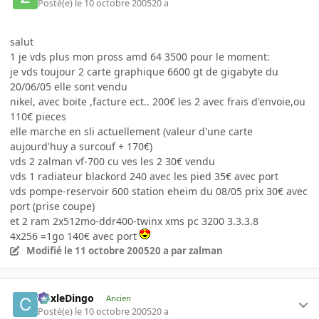
Posté(e)
le 10 octobre 2005
20 a
salut
1 je vds plus mon pross amd 64 3500 pour le moment:
je vds toujour 2 carte graphique 6600 gt de gigabyte du
20/06/05 elle sont vendu
nikel, avec boite ,facture ect.. 200€ les 2 avec frais d'envoie,ou
110€ pieces
elle marche en sli actuellement (valeur d'une carte
aujourd'huy a surcouf + 170€)
vds 2 zalman vf-700 cu ves les 2 30€ vendu
vds 1 radiateur blackord 240 avec les pied 35€ avec port
vds pompe-reservoir 600 station eheim du 08/05 prix 30€ avec
port (prise coupe)
et 2 ram 2x512mo-ddr400-twinx xms pc 3200 3.3.3.8
4x256 =1go 140€ avec port
Modifié
le 11 octobre 2005
20 a
par zalman
CoxleDingo
Ancien
Posté(e)
le 10 octobre 2005
20 a