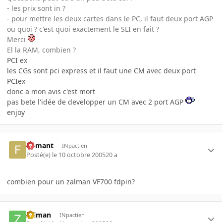
- les prix sont in ?
- pour mettre les deux cartes dans le PC, il faut deux port AGP
ou quoi ? c'est quoi exactement le SLI en fait ?
Merci
El la RAM, combien ?
PCI ex
les CGs sont pci express et il faut une CM avec deux port
PCIex
donc a mon avis c'est mort
pas bete l'idée de developper un CM avec 2 port AGP
enjoy
flamant
INpactien
Posté(e)
le 10 octobre 2005
20 a
combien pour un zalman VF700 fdpin?
zalman
INpactien