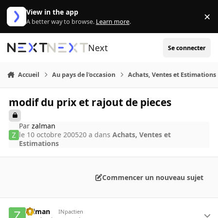
Aller au contenu
View in the app
×
Di
A better way to browse.
Learn more
.
Next
Se connecter
Accueil
Au pays de l'occasion
Achats, Ventes et Estimations
modif du prix et rajout de pieces
Par
zalman
le 10 octobre 2005
20 a
dans
Achats, Ventes et
Estimations
Commencer un nouveau sujet
zalman
INpactien