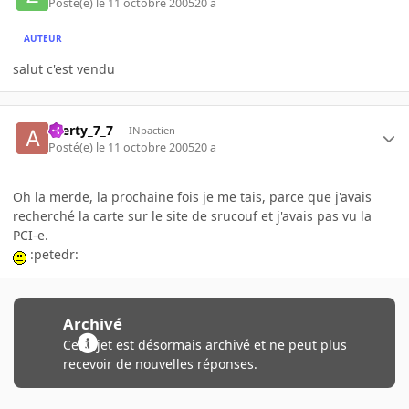
Posté(e)
le 11 octobre 2005
20 a
AUTEUR
salut c'est vendu
azerty_7_7
INpactien
Posté(e)
le 11 octobre 2005
20 a
Oh la merde, la prochaine fois je me tais, parce que j'avais
recherché la carte sur le site de srucouf et j'avais pas vu la
PCI-e.
:petedr:
Archivé
Ce sujet est désormais archivé et ne peut plus
recevoir de nouvelles réponses.