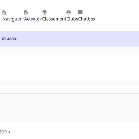
Naviguer
Activité
Classement
Clubs
Chatbox
X2 4800+
5
20 a