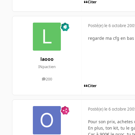
Citer
Posté(e)
le 6 octobre 200
regarde ma cfg en bas
laooo
INpactien
200
messages
Citer
Posté(e)
le 6 octobre 200
Pour son prix, achetes u
En plus, ton kit, tu le
Car à 900€ le proc, tu 