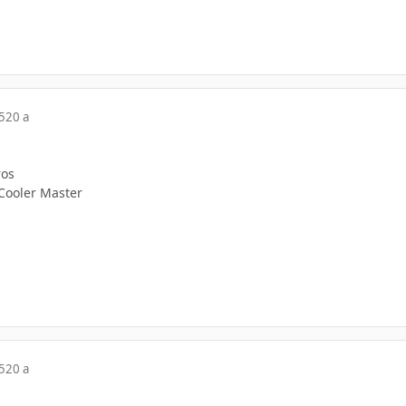
5
20 a
ros
Cooler Master
5
20 a