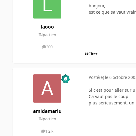
bonjour,
est ce que sa vaut vra
laooo
INpactien
200
messages
Citer
Posté(e)
le 6 octobre 200
Si c'est pour aller sur
Ca vaut pas le coup.
plus serieusement. un 4
amidamariu
INpactien
1,2 k
messages