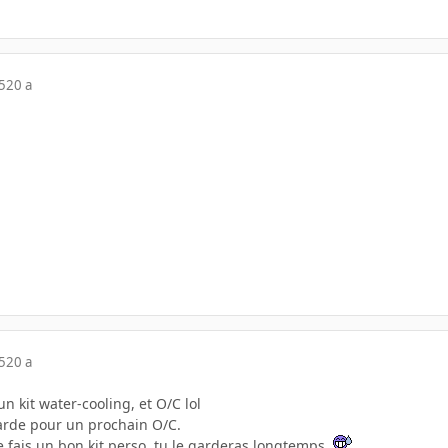
5
20 a
5
20 a
n kit water-cooling, et O/C lol
 garde pour un prochain O/C.
te fais un bon kit perso, tu le garderas longtemps.