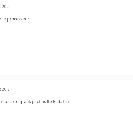
5
20 a
e le processeur?
5
20 a
 ma carte grafik je chauffe kedal =)