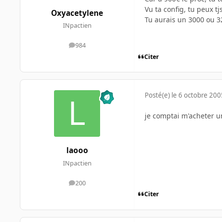
Vu ta config, tu peux tj
Oxyacetylene
Tu aurais un 3000 ou 32
INpactien
984
messages
Citer
Posté(e)
le 6 octobre 200
je comptai m'acheter un
laooo
INpactien
200
messages
Citer