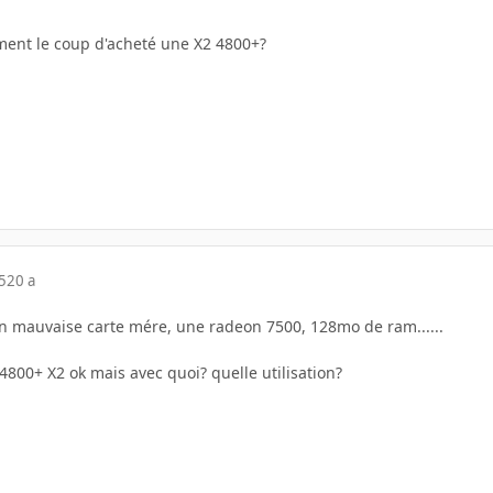
iment le coup d'acheté une X2 4800+?
5
20 a
 un mauvaise carte mére, une radeon 7500, 128mo de ram......
800+ X2 ok mais avec quoi? quelle utilisation?