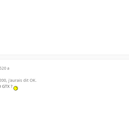
5
20 a
00, j'aurais dit OK.
0 GTX ?