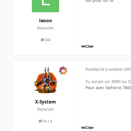
oui pour un oc
laooo
INpactien
200
messages
Citer
Posté(e)
le 6 octobre 200
Tu aurais un 3000 ou 32
Pour avec GeForce 780
X-System
INpactien
10,1 k
messages
Citer