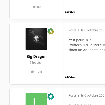
200
messages
Citer
Posté(e)
le 6 octobre 200
c'est pour OC?
Swiftech H2O à 199 eu
sinon un Aquagate de 
Big Dragon
INpactien
12,2 k
messages
Citer
Posté(e)
le 6 octobre 200