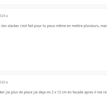
5
20 a
 ton stacker c'est fait pour tu peux même en mettre plusieurs, mai
5
20 a
ker j'ai plus de place j'ai deja mi 2 x 12 cm en facade apres il me r