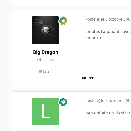
Posté(e)
le 6 octobre 200
en plus l'aquagate avec
en burn
Big Dragon
INpactien
12,2 k
messages
Citer
Posté(e)
le 6 octobre 200
bah enfaite en ds strac