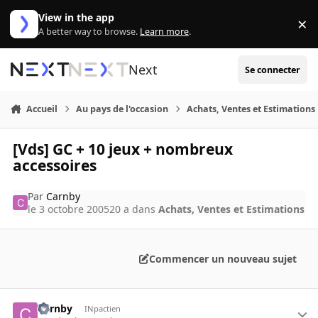
Aller au contenu
View in the app
×
Di
A better way to browse.
Learn more
.
Next
Se connecter
Accueil
Au pays de l'occasion
Achats, Ventes et Estimations
[Vds] GC + 10 jeux + nombreux
accessoires
Par
Carnby
le 3 octobre 2005
20 a
dans
Achats, Ventes et Estimations
Commencer un nouveau sujet
Carnby
INpactien