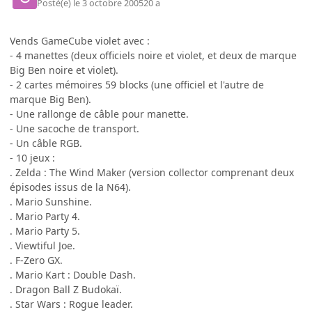
Posté(e)
le 3 octobre 2005
20 a
Vends GameCube violet avec :
- 4 manettes (deux officiels noire et violet, et deux de marque
Big Ben noire et violet).
- 2 cartes mémoires 59 blocks (une officiel et l'autre de
marque Big Ben).
- Une rallonge de câble pour manette.
- Une sacoche de transport.
- Un câble RGB.
- 10 jeux :
. Zelda : The Wind Maker (version collector comprenant deux
épisodes issus de la N64).
. Mario Sunshine.
. Mario Party 4.
. Mario Party 5.
. Viewtiful Joe.
. F-Zero GX.
. Mario Kart : Double Dash.
. Dragon Ball Z Budokaï.
. Star Wars : Rogue leader.