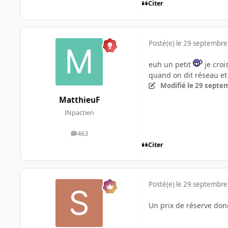
Citer
Posté(e)
le 29 septembre
euh un petit
je croi
quand on dit réseau et 
Modifié
le 29 septe
MatthieuF
INpactien
463
messages
Citer
Posté(e)
le 29 septembre
Un prix de réserve donc