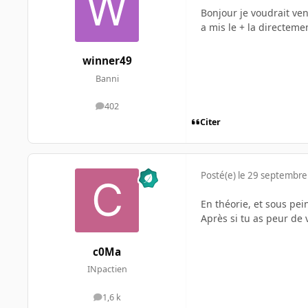
Bonjour je voudrait ven
a mis le + la directemen
winner49
Banni
402
messages
Citer
Posté(e)
le 29 septembre
En théorie, et sous pei
Après si tu as peur de 
c0Ma
INpactien
1,6 k
messages