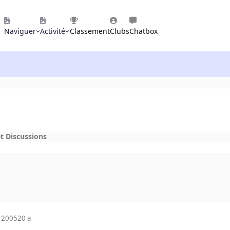
Naviguer
Activité
Classement
Clubs
Chatbox
t Discussions
 2005
20 a