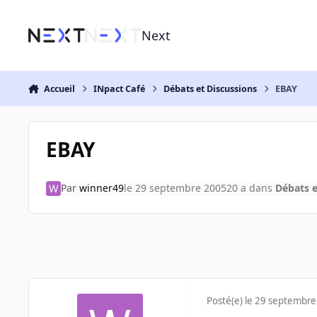
Aller au contenu
Next
Accueil
INpact Café
Débats et Discussions
EBAY
EBAY
Par
winner49
le 29 septembre 2005
20 a
dans
Débats e
Posté(e)
le 29 septembre