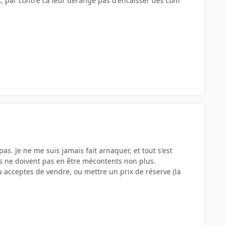
is, par contre ca leur dérange pas d'encaisser des com
pas. Je ne me suis jamais fait arnaquer, et tout s'est
ils ne doivent pas en être mécontents non plus.
u acceptes de vendre, ou mettre un prix de réserve (la