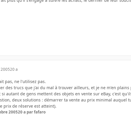
t plus qu'il s'engage à suivre les achats, le dernier de leur souc
 2005
20 a
it pas, ne l'utilisez pas.
r des trucs que j'ai du mal à trouver ailleurs, et je ne m'en plains 
t si autant de gens mettent des objets en vente sur eBay, c'est qu'
stion, deux solutions : démarrer ta vente au prix minimal auquel t
e prix de réserve est atteint).
mbre 2005
20 a
par fafaro