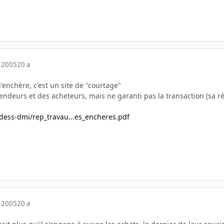
 2005
20 a
d'enchère, c'est un site de "courtage"
vendeurs et des acheteurs, mais ne garanti pas la transaction (sa réu
/dess-dmi/rep_travau...es_encheres.pdf
 2005
20 a