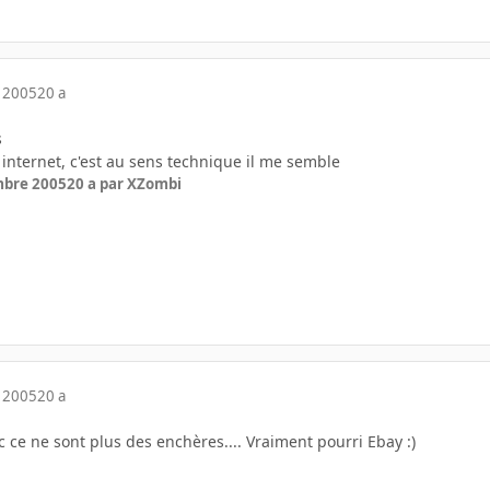
 2005
20 a
s
internet, c'est au sens technique il me semble
mbre 2005
20 a
par XZombi
 2005
20 a
 ce ne sont plus des enchères.... Vraiment pourri Ebay :)