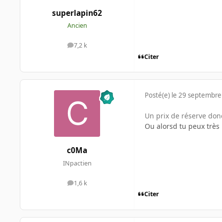
superlapin62
Ancien
7,2 k
messages
Citer
Posté(e)
le 29 septembre
Un prix de réserve donc
Ou alorsd tu peux très 
c0Ma
INpactien
1,6 k
messages
Citer