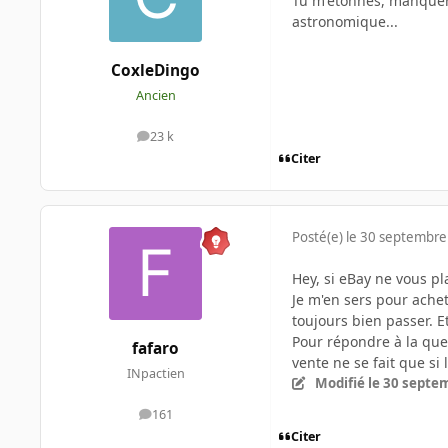
Tu m'étonnes, manquerai
astronomique...
CoxleDingo
Ancien
23 k
messages
Citer
Posté(e)
le 30 septembre
Hey, si eBay ne vous pla
Je m'en sers pour achete
toujours bien passer. E
Pour répondre à la que
fafaro
vente ne se fait que si l
INpactien
Modifié
le 30 septe
161
messages
Citer