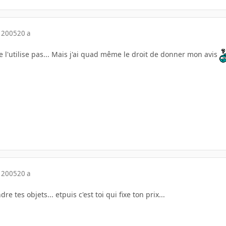
 2005
20 a
ne l'utilise pas... Mais j'ai quad même le droit de donner mon avis
 2005
20 a
re tes objets... etpuis c'est toi qui fixe ton prix...