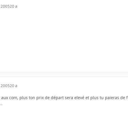
 2005
20 a
 2005
20 a
aux com, plus ton prix de départ sera elevé et plus tu paieras de frai
..