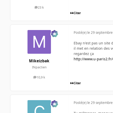
23 k
messages
Citer
Posté(e)
le 29 septembre
Ebay n'est pas un site 
il met en relation des 
regardez ça
http://www.u-paris2.fr
Mikeizbak
INpactien
10,9 k
messages
Citer
Posté(e)
le 29 septembre