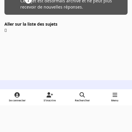
Ce sujet est désormais archivé et ne peut plus
recevoir de nouvelles réponses.
Aller sur la liste des sujets
Light Mode
Dark Mode
System Preference
Se connecter
S’inscrire
Rechercher
Menu
Langue
Cookies
Powered by
Invision Community