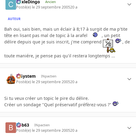
CoxleDingo
Ancien
Posté(e)
le 29 septembre 2005
20 a
AUTEUR
Bah oui, sais bien, mais un éclair à 8;17 à surgit de ma p'tite
tête en lisant pas mal de topic à la arafel
, un petit
délire depuis que je suis inscrit, j'me comprend
, de
toute maniére, je pense pas qu'il restera longtemps ...
X-System
INpactien
Posté(e)
le 29 septembre 2005
20 a
Si tu veux créer un topic le pire du délire.
Créer un sondage "Quel préservatif préfèrez-vous ?"
bob63
INpactien
Posté(e)
le 29 septembre 2005
20 a