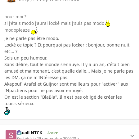
pour moi ?
si j'étais modo j'aurai locké mais j'suis pas modo
modopleaze
Je ne parle pas être modo.
Locké ce topic ? Et pourquoi pas locker : bonjour, bonne nuit,
etc... ?
Sois un peu humour.
Sans délire, tout le monde s'ennuye. Il y a un an, c'était bien
amusé et maintenant, c'est quelle dalle... Mais je ne parle pas
les DM, ça ne m'INtéresse pas.
Akapouf, Arafel et Guijnor sont meilleurs pour "activer" aux
INpactiens pour ne pas avoir ennuyé.
On est le section "BlaBla". Il n'est pas obligé de créer les
topics sérieux.
Squall NTCK
Ancien
Posté(e)
le 29 septembre 2005
20 a