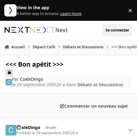
Aller au contenu
View in the app
×
Di
A better way to browse.
Learn more
.
Next
Se connecter
Accueil
INpact Café
Débats et Discussions
<<< Bon apéti
<<< Bon apétit >>>
Par
CoxleDingo
le 29 septembre 2005
20 a
dans
Débats et Discussions
Commencer un nouveau sujet
CoxleDingo
Ancien
Posté(e)
le 29 septembre 2005
20 a