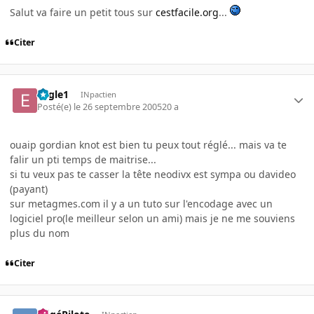
Salut va faire un petit tous sur
cestfacile.org
...
Citer
Eagle1
INpactien
Posté(e)
le 26 septembre 2005
20 a
ouaip gordian knot est bien tu peux tout réglé... mais va te
falir un pti temps de maitrise...
si tu veux pas te casser la tête neodivx est sympa ou davideo
(payant)
sur metagmes.com il y a un tuto sur l'encodage avec un
logiciel pro(le meilleur selon un ami) mais je ne me souviens
plus du nom
Citer