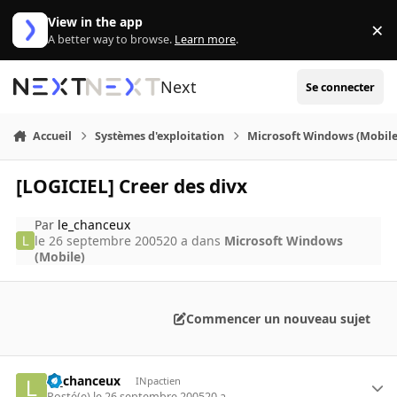
Aller au contenu
View in the app
×
Di
A better way to browse.
Learn more
.
Next
Se connecter
Accueil
Systèmes d'exploitation
Microsoft Windows (Mobile
[LOGICIEL] Creer des divx
Par
le_chanceux
le 26 septembre 2005
20 a
dans
Microsoft Windows
(Mobile)
Commencer un nouveau sujet
le_chanceux
INpactien
Posté(e)
le 26 septembre 2005
20 a