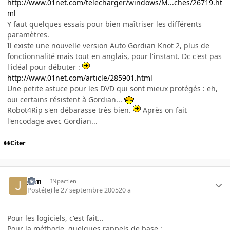
http://www.01net.com/telecharger/windows/M...ches/26719.ht
ml
Y faut quelques essais pour bien maîtriser les différents
paramètres.
Il existe une nouvelle version Auto Gordian Knot 2, plus de
fonctionnalité mais tout en anglais, pour l'instant. Dc c'est pas
l'idéal pour débuter :
http://www.01net.com/article/285901.html
Une petite astuce pour les DVD qui sont mieux protégés : eh,
oui certains résistent à Gordian...
Robot4Rip s'en débarasse très bien.
Après on fait
l'encodage avec Gordian...
Citer
jf-m
INpactien
Posté(e)
le 27 septembre 2005
20 a
Pour les logiciels, c'est fait...
Pour la méthode, quelques rappels de base :