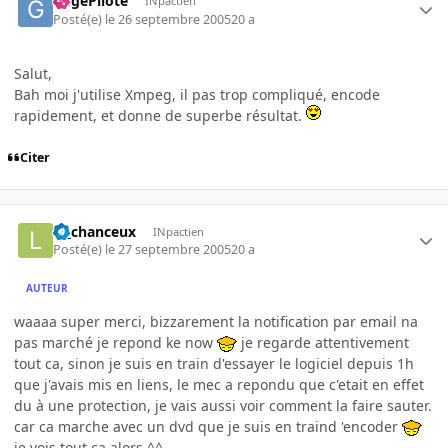
GégéPilote
INpactien
Posté(e)
le 26 septembre 2005
20 a
Salut,
Bah moi j'utilise Xmpeg, il pas trop compliqué, encode
rapidement, et donne de superbe résultat.
Citer
le_chanceux
INpactien
Posté(e)
le 27 septembre 2005
20 a
AUTEUR
waaaa super merci, bizzarement la notification par email na
pas marché je repond ke now
je regarde attentivement
tout ca, sinon je suis en train d'essayer le logiciel depuis 1h
que j'avais mis en liens, le mec a repondu que c'etait en effet
du à une protection, je vais aussi voir comment la faire sauter.
car ca marche avec un dvd que je suis en traind 'encoder
je vois tout ca alors ^^