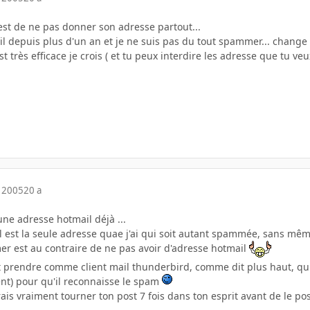
est de ne pas donner son adresse partout...
l depuis plus d'un an et je ne suis pas du tout spammer... change d
est très efficace je crois ( et tu peux interdire les adresse que tu veu
 2005
20 a
a une adresse hotmail déjà ...
est la seule adresse quae j'ai qui soit autant spammée, sans même 
r est au contraire de ne pas avoir d'adresse hotmail
t prendre comme client mail thunderbird, comme dit plus haut, qui 
nt) pour qu'il reconnaisse le spam
is vraiment tourner ton post 7 fois dans ton esprit avant de le po