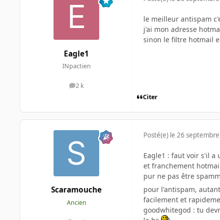
le meilleur antispam c'
j'ai mon adresse hotmai
sinon le filtre hotmail 
Eagle1
INpactien
2 k
messages
Citer
Posté(e)
le 26 septembre
Eagle1 : faut voir s'il 
et franchement hotmail 
pur ne pas être spamme
pour l'antispam, autan
Scaramouche
facilement et rapideme
Ancien
goodwhitegod : tu devra