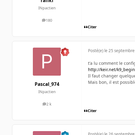
rafiki
INpactien
180
messages
Citer
Posté(e)
le 25 septembre
t'a lu comment le confi
http://keir.net/k9_begi
Il faut changer quelqu
Mais bon, il est possib
Pascal_974
INpactien
2 k
messages
Citer
Posté(e)
le 26 septembre