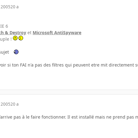
 2005
20 a
IE 6
ch & Destroy
et
Microsoft AntiSpyware
ouple !
sujet
oir si ton FAI n'a pas des filtres qui peuvent etre mit directement 
 2005
20 a
n'arrive pas à le faire fonctionner. Il est installé mais ne prend pa