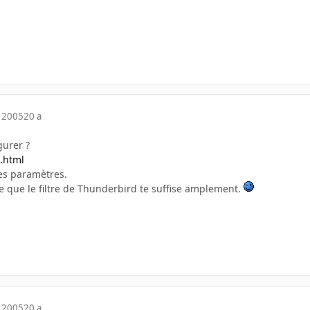
 2005
20 a
gurer ?
n.html
es paramètres.
le que le filtre de Thunderbird te suffise amplement.
 2005
20 a