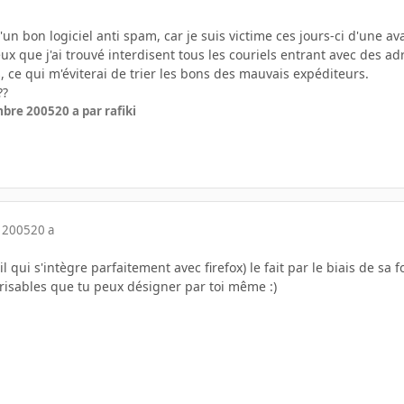
d'un bon logiciel anti spam, car je suis victime ces jours-ci d'une 
ux que j'ai trouvé interdisent tous les couriels entrant avec des 
, ce qui m'éviterai de trier les bons des mauvais expéditeurs.
??
mbre 2005
20 a
par rafiki
 2005
20 a
 qui s'intègre parfaitement avec firefox) le fait par le biais de sa f
érisables que tu peux désigner par toi même :)