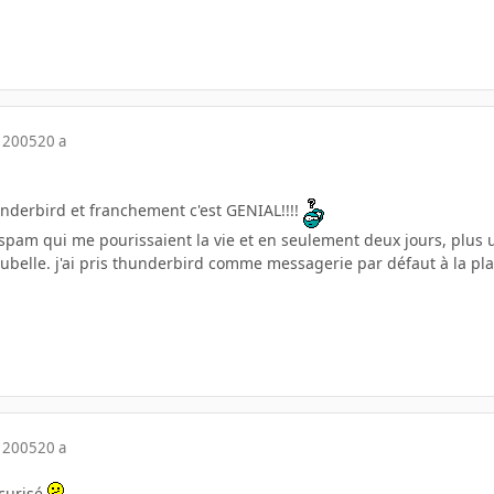
 2005
20 a
thunderbird et franchement c'est GENIAL!!!!
s spam qui me pourissaient la vie et en seulement deux jours, plus 
ubelle. j'ai pris thunderbird comme messagerie par défaut à la pla
 2005
20 a
écurisé