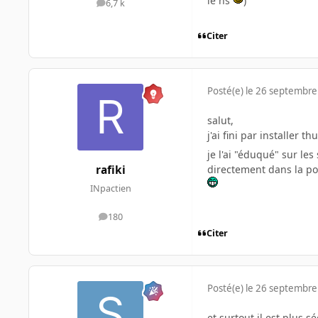
le hs
)
6,7 k
messages
Citer
Posté(e)
le 26 septembre
salut,
j'ai fini par installer 
je l'ai "éduqué" sur le
directement dans la po
rafiki
INpactien
180
messages
Citer
Posté(e)
le 26 septembre
et surtout il est plus s