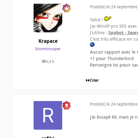
Posté(e)
le 24 septembre
Salut !
J'ai WinXP pro SP2 avec 
J'utilise :
Spybot - Sear
C'est très efficace en c
Krapace
Stormtrooper
Aucun rapport avec le 
+1 pour Thunderbird
6,4 k
messages
Renseigne toi pouir sav
Citer
Posté(e)
le 24 septembre
j'ai éssayé k9, mais je 