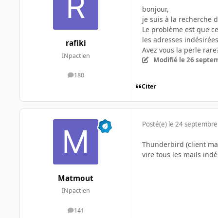
bonjour,
je suis à la recherche 
Le problème est que ce
les adresses indésirées
rafiki
Avez vous la perle rare
INpactien
Modifié
le 26 septe
180
messages
Citer
Posté(e)
le 24 septembre
Thunderbird (client mail
vire tous les mails ind
Matmout
INpactien
141
messages