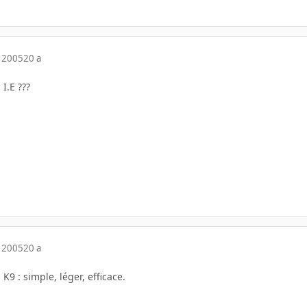
 2005
20 a
 I.E ???
 2005
20 a
l K9 : simple, léger, efficace.