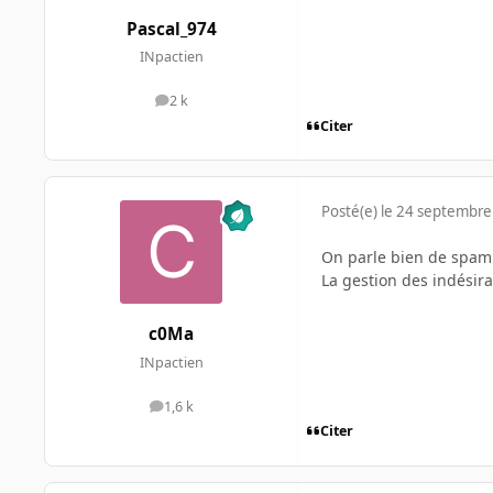
Pascal_974
INpactien
2 k
messages
Citer
Posté(e)
le 24 septembre
On parle bien de spam 
La gestion des indésira
c0Ma
INpactien
1,6 k
messages
Citer