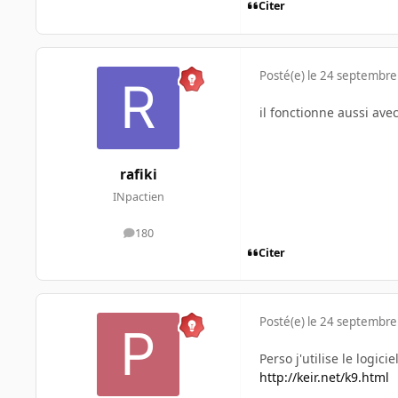
Citer
Posté(e)
le 24 septembre
il fonctionne aussi avec
rafiki
INpactien
180
messages
Citer
Posté(e)
le 24 septembre
Perso j'utilise le logicie
http://keir.net/k9.html