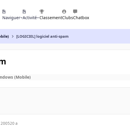
Naviguer
Activité
Classement
Clubs
Chatbox
bile)
[LOGICIEL] logiciel anti-spam
am
indows (Mobile)
 2005
20 a