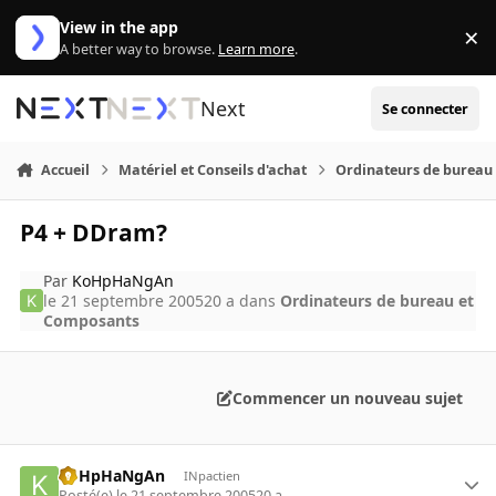
Aller au contenu
View in the app
×
Di
A better way to browse.
Learn more
.
Next
Se connecter
Accueil
Matériel et Conseils d'achat
Ordinateurs de bureau
P4 + DDram?
Par
KoHpHaNgAn
le 21 septembre 2005
20 a
dans
Ordinateurs de bureau et
Composants
Commencer un nouveau sujet
KoHpHaNgAn
INpactien
Posté(e)
le 21 septembre 2005
20 a