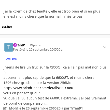
j'ai la xtrem de chez leadtek, elle est trop bien et si en plus
elle est moins chere que la normal, n'hésite pas !!!
Citer
TiTan91
INpactien
Posté(e)
le 20 septembre 2005
20 a
AUTEUR
j viens de lire un truc sur la X800GT ca a l air pas mal non plus
:)
apparement plus rapide que la 6600GT, et moins chere
159€ chez grosbill pour la version 256Mo
http://www.prixdunet.com/details/113308/
vous en pensez quoi ?
vu que j ai vu aucun test de 6600GT extreme, j ai pas vraiment
de point de comparaison...
Modifié
le 20 septembre 2005
20 a
par TiTan91