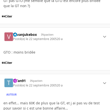
GT pas GTO (me semble que la GTO est encore plus bridee
que la GT non ?)
Citer
vavanjukebox
INpactien
Posté(e)
le 22 septembre 2005
20 a
GTO : moins bridée
Citer
TiTan91
INpactien
Posté(e)
le 22 septembre 2005
20 a
AUTEUR
en effet... mais 60€ de plus que la GT, et j ai pas vu de test
pour savoir si c est une bonne affaire...