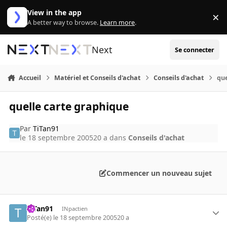
Aller au contenu
View in the app
×
Di
A better way to browse.
Learn more
.
Next
Se connecter
Accueil
Matériel et Conseils d'achat
Conseils d'achat
que
quelle carte graphique
Par
TiTan91
le 18 septembre 2005
20 a
dans
Conseils d'achat
Commencer un nouveau sujet
TiTan91
INpactien
Posté(e)
le 18 septembre 2005
20 a