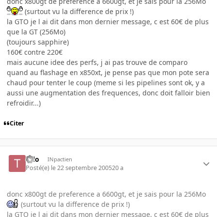
donc x800gt de preference a 6600gt, et je sais pour la 256Mo
(surtout vu la difference de prix !)
la GTO je l ai dit dans mon dernier message, c est 60€ de plus
que la GT (256Mo)
(toujours sapphire)
160€ contre 220€
mais aucune idee des perfs, j ai pas trouve de comparo
quand au flashage en x850xt, je pense pas que mon pote sera
chaud pour tenter le coup (meme si les pipelines sont ok, y a
aussi une augmentation des frequences, donc doit falloir bien
refroidir...)
Citer
tolo
INpactien
Posté(e)
le 22 septembre 2005
20 a
donc x800gt de preference a 6600gt, et je sais pour la 256Mo
(surtout vu la difference de prix !)
la GTO je l ai dit dans mon dernier message, c est 60€ de plus