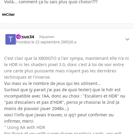
Voilà... comment ça tu sais plus quoi choisir???
Citer
tetsuo34
INpactien
Posté(e)
le 22 septembre 2005
20 a
C'est clair que la X800GTO a l'air sympa, maintenant elle n'a ni
le HDR ni les shaders pixel 3.0, donc c'est à toi de voir entre
une carte plus puissante mais n'ayant pas les dernières
techniques et l'inverse.
Vui mais vu le nombre de jeux qui les utilisent...
Surtout que (y parait j'ai pas de quoi tester) que le hdr est
incompatible avec l'AA, donc au choix : "Escaliers et HDR" ou
"pas d'escaliers et pas d'HDR", perso je choisirai le 2nd (a
moins de pouvoir jouer 2048x...)
voici l'info que j'avais trouver, si qq1 peut confirmer ou
infirmer, merci
" Using AA with HDR
For those of you with super-duper graphics cards, you will