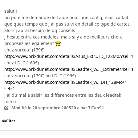
salut !
un pote me demande de l aide pour une config, mais ca fait
quelques temps que j ai pas suivi en detail ce type de cartes,
alors j aurai besoin de qq conseils
j hesite entre ces modeles, mais si y a de meilleurs choix,
proposez les egalement
chez surcouf (179€)
http://www.prixdunet.com/details/Asus_Extr...TD_128Mo/?sel=1
chez LDLC (169€)
http://www.prixdunet.com/details/Leadtek_W..._Extreme/?sel=1
chez surcouf (179€) ou LDLC (196€)
http://www.prixdunet.com/details/Leadtek_W...DH_128Mo/?
sel=1
j ai du mal a saisir les differences entre les deux leadtek
merci
Modifié
le 20 septembre 2005
20 a
par TiTan91
Citer