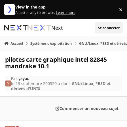
Aller au contenu
View in the app
×
Di
A better way to browse.
Learn more
.
Next
Se connecter
Accueil
Systèmes d'exploitation
GNU/Linux, *BSD et dérivé
pilotes carte graphique intel 82845
mandrake 10.1
Par
yayou
le 13 septembre 2005
20 a
dans
GNU/Linux, *BSD et
dérivés d'UNIX
Commencer un nouveau sujet