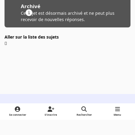
Archivé
Ce sujet est désormais archivé et ne peut plus
recevoir de nouvelles réponses.
Aller sur la liste des sujets
Light Mode
Dark Mode
System Preference
Se connecter
S’inscrire
Rechercher
Menu
Langue
Cookies
Powered by
Invision Community