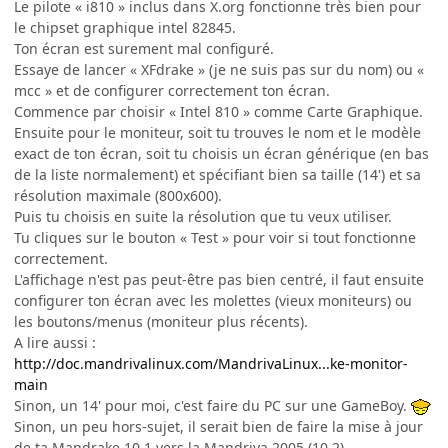
Le pilote « i810 » inclus dans X.org fonctionne très bien pour
le chipset graphique intel 82845.
Ton écran est surement mal configuré.
Essaye de lancer « XFdrake » (je ne suis pas sur du nom) ou «
mcc » et de configurer correctement ton écran.
Commence par choisir « Intel 810 » comme Carte Graphique.
Ensuite pour le moniteur, soit tu trouves le nom et le modèle
exact de ton écran, soit tu choisis un écran générique (en bas
de la liste normalement) et spécifiant bien sa taille (14') et sa
résolution maximale (800x600).
Puis tu choisis en suite la résolution que tu veux utiliser.
Tu cliques sur le bouton « Test » pour voir si tout fonctionne
correctement.
L'affichage n'est pas peut-être pas bien centré, il faut ensuite
configurer ton écran avec les molettes (vieux moniteurs) ou
les boutons/menus (moniteur plus récents).
A lire aussi :
http://doc.mandrivalinux.com/MandrivaLinux...ke-monitor-
main
Sinon, un 14' pour moi, c'est faire du PC sur une GameBoy.
Sinon, un peu hors-sujet, il serait bien de faire la mise à jour
de ta Mandrake 10.1 vers la Mandriva 2005 (10.2).