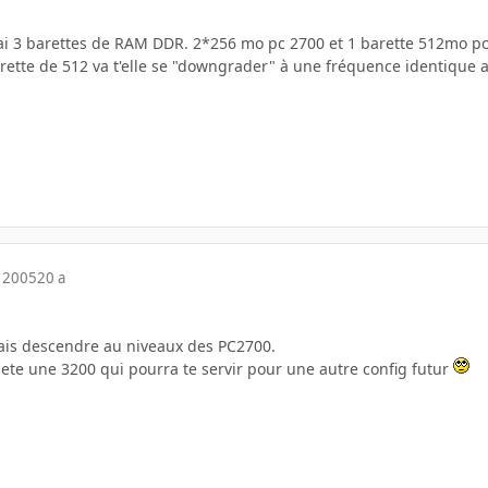
j'ai 3 barettes de RAM DDR. 2*256 mo pc 2700 et 1 barette 512mo pc
rette de 512 va t'elle se "downgrader" à une fréquence identique a
 2005
20 a
ais descendre au niveaux des PC2700.
ete une 3200 qui pourra te servir pour une autre config futur