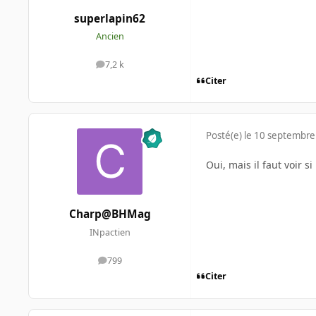
superlapin62
Ancien
7,2 k
messages
Citer
Posté(e)
le 10 septembre
Oui, mais il faut voir 
Charp@BHMag
INpactien
799
messages
Citer