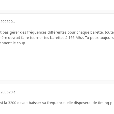
 2005
20 a
 pas gérer des fréquences différentes pour chaque barette, toutes
ère devrait faire tourner tes barettes à 166 Mhz. Tu peux toujour
iennent le coup.
 2005
20 a
e si la 3200 devait baisser sa fréquence, elle disposerai de timing plu