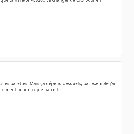
 que ta barette PC3200 va changer de CAS pour en
s les barettes. Mais ça dépend desquels, par exemple j'ai
ndamment pour chaque barrette.