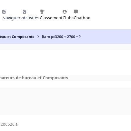
Naviguer
Activité
Classement
Clubs
Chatbox
reau et Composants
Ram pc3200 + 2700 = ?
nateurs de bureau et Composants
 2005
20 a