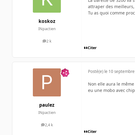
La barette de 3200 va 
attraper des meilleurs,
Tu as quoi comme proco
koskoz
INpactien
2 k
messages
Citer
Posté(e)
le 10 septembre
Non elle aura le même C
eu une mobo avec chips
paulez
INpactien
2,4 k
messages
Citer