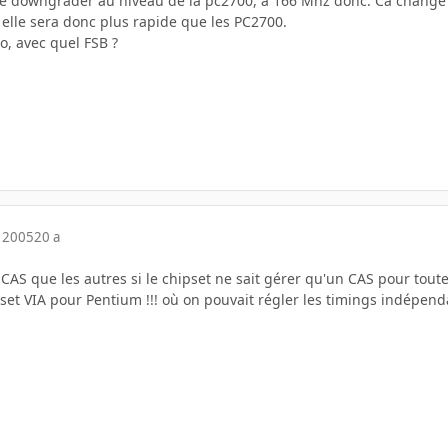
se downgrader au niveau de la pc2700, à 166 Mhz donc. Ca change
 elle sera donc plus rapide que les PC2700.
, avec quel FSB ?
 2005
20 a
AS que les autres si le chipset ne sait gérer qu'un CAS pour toute
et VIA pour Pentium !!! où on pouvait régler les timings indépe