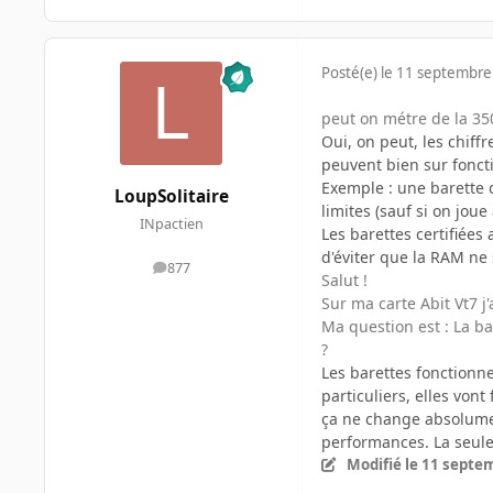
Posté(e)
le 11 septembre
peut on métre de la 35
Oui, on peut, les chiff
peuvent bien sur fonc
Exemple : une barette 
LoupSolitaire
limites (sauf si on joue
INpactien
Les barettes certifiées
d'éviter que la RAM ne s
877
messages
Salut !
Sur ma carte Abit Vt7 
Ma question est : La ba
?
Les barettes fonctionner
particuliers, elles von
ça ne change absolumen
performances. La seule
Modifié
le 11 septe