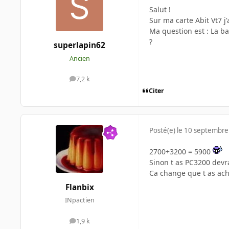
Salut !
Sur ma carte Abit Vt7 
Ma question est : La ba
?
superlapin62
Ancien
7,2 k
messages
Citer
Posté(e)
le 10 septembre
2700+3200 = 5900
Sinon t as PC3200 devr
Ca change que t as ach
Flanbix
INpactien
1,9 k
messages