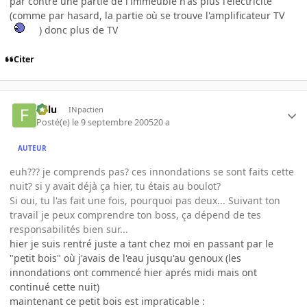
par contre une partie de l'immeuble n'as plus l'electricité
(comme par hasard, la partie où se trouve l'amplificateur TV
) donc plus de TV
Citer
Fulu
INpactien
Posté(e)
le 9 septembre 2005
20 a
AUTEUR
euh??? je comprends pas? ces innondations se sont faits cette
nuit? si y avait déjà ça hier, tu étais au boulot?
Si oui, tu l'as fait une fois, pourquoi pas deux... Suivant ton
travail je peux comprendre ton boss, ça dépend de tes
responsabilités bien sur...
hier je suis rentré juste a tant chez moi en passant par le
"petit bois" où j'avais de l'eau jusqu'au genoux (les
innondations ont commencé hier aprés midi mais ont
continué cette nuit)
maintenant ce petit bois est impraticable :