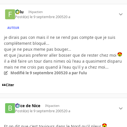
Fulu
INpactien
Posté(e)
le 9 septembre 2005
20 a
AUTEUR
je dirais pas con mais il ne se rend pas compte que je suis
complétement bloqué...
que je ne peux meme pas bouger...
et que j'aurais preferer aller bosser que de rester chez moi
il a été faire un tour dans nimes où l'eau a quasiment disparu
mais ne me crois pas quand à l'eau qu'il y a chez moi...
Modifié
le 9 septembre 2005
20 a
par Fulu
Citer
Brice de Nice
INpactien
Posté(e)
le 9 septembre 2005
20 a
Et on dit que c'est toujours dans le Nord qu'il pleur