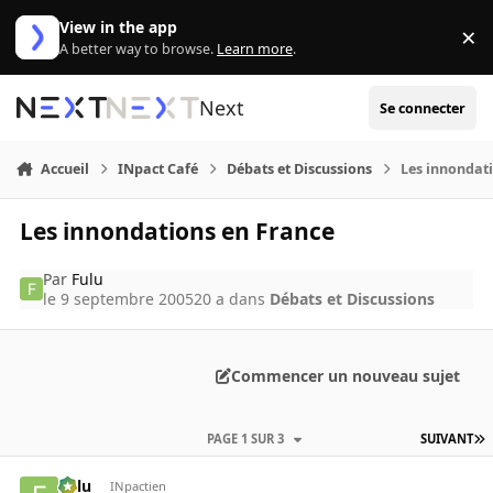
Aller au contenu
View in the app
×
Di
A better way to browse.
Learn more
.
Next
Se connecter
Accueil
INpact Café
Débats et Discussions
Les innondat
Les innondations en France
Par
Fulu
le 9 septembre 2005
20 a
dans
Débats et Discussions
Commencer un nouveau sujet
PAGE 1 SUR 3
SUIVANT
Fulu
INpactien