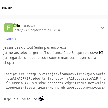
Citer
Fulu
INpactien
Posté(e)
le 9 septembre 2005
20 a
AUTEUR
je sais pas du tout (enfin pas encore...)
j'aimerais telecharger le JT de france 2 de 8h qui se trouve
ICI
j'ai regarder un peu le code source mais pas moyen de la
choper :
<script src="http://videojts.francetv.fr/player/script
=http%3A%2F%2Fvideojts.francetv.fr%2Fpublicite%2Fjt-as
url%3Dmms%3A%2F%2Fsdmc.contents.edgestreams.net%2Fhorsg
Fsiege%2Finfos%2Ff2%2F8h%2FHD_8h_20050909.wmv&w=320&h=
si qqun a une soluce