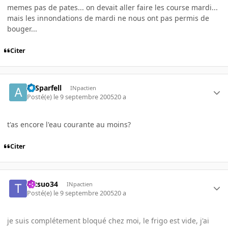
memes pas de pates... on devait aller faire les course mardi...
mais les innondations de mardi ne nous ont pas permis de
bouger...
Citer
ArSparfell
INpactien
Posté(e)
le 9 septembre 2005
20 a
t'as encore l'eau courante au moins?
Citer
tetsuo34
INpactien
Posté(e)
le 9 septembre 2005
20 a
je suis complétement bloqué chez moi, le frigo est vide, j'ai