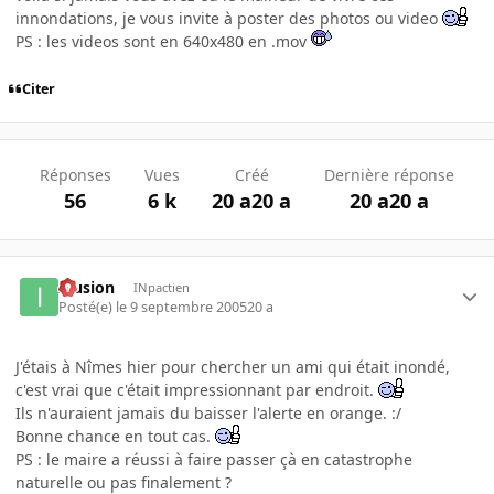
innondations, je vous invite à poster des photos ou video
PS : les videos sont en 640x480 en .mov
Citer
Réponses
Vues
Créé
Dernière réponse
56
6 k
20 a
20 a
20 a
20 a
Illusion
INpactien
Posté(e)
le 9 septembre 2005
20 a
J'étais à Nîmes hier pour chercher un ami qui était inondé,
c'est vrai que c'était impressionnant par endroit.
Ils n'auraient jamais du baisser l'alerte en orange. :/
Bonne chance en tout cas.
PS : le maire a réussi à faire passer çà en catastrophe
naturelle ou pas finalement ?