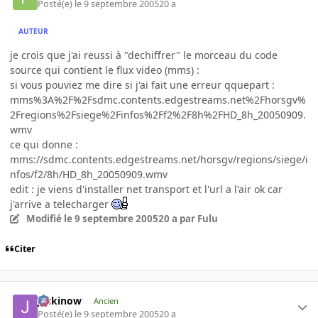
Posté(e)
le 9 septembre 2005
20 a
AUTEUR
je crois que j'ai reussi à "dechiffrer" le morceau du code
source qui contient le flux video (mms) :
si vous pouviez me dire si j'ai fait une erreur qquepart :
mms%3A%2F%2Fsdmc.contents.edgestreams.net%2Fhorsgv%
2Fregions%2Fsiege%2Finfos%2Ff2%2F8h%2FHD_8h_20050909.
wmv
ce qui donne :
mms://sdmc.contents.edgestreams.net/horsgv/regions/siege/i
nfos/f2/8h/HD_8h_20050909.wmv
edit : je viens d'installer net transport et l'url a l'air ok car
j'arrive a telecharger
Modifié
le 9 septembre 2005
20 a
par Fulu
Citer
jackinow
Ancien
Posté(e)
le 9 septembre 2005
20 a