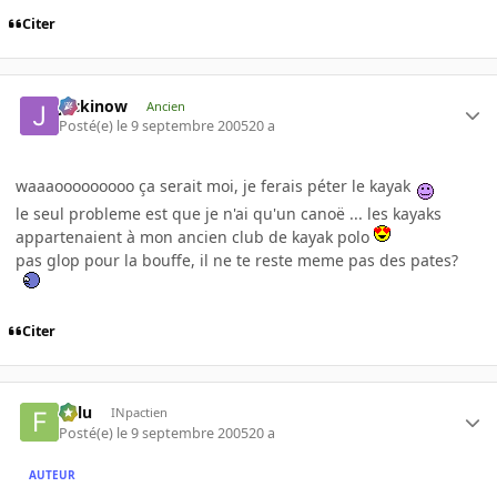
Citer
jackinow
Ancien
Posté(e)
le 9 septembre 2005
20 a
waaaooooooooo ça serait moi, je ferais péter le kayak
le seul probleme est que je n'ai qu'un canoë ... les kayaks
appartenaient à mon ancien club de kayak polo
pas glop pour la bouffe, il ne te reste meme pas des pates?
Citer
Fulu
INpactien
Posté(e)
le 9 septembre 2005
20 a
AUTEUR