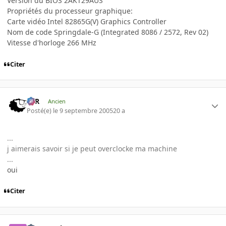
Version du BIOS 2AKT29AUS
Propriétés du processeur graphique:
Carte vidéo Intel 82865G(V) Graphics Controller
Nom de code Springdale-G (Integrated 8086 / 2572, Rev 02)
Vitesse d'horloge 266 MHz
Citer
KzR
Ancien
Posté(e)
le 9 septembre 2005
20 a
...
j aimerais savoir si je peut overclocke ma machine
...
oui
Citer