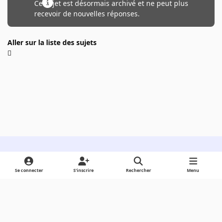
Ce sujet est désormais archivé et ne peut plus
recevoir de nouvelles réponses.
Aller sur la liste des sujets
Light Mode
Dark Mode
System Preference
Se connecter
S’inscrire
Rechercher
Menu
Langue
Cookies
Powered by
Invision Community