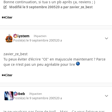
Bonne continuation, si tua s un pb après ça, reviens ; )
Modifié
le 9 septembre 2005
20 a
par zavier_ze_best
Citer
X-System
INpactien
Posté(e)
le 9 septembre 2005
20 a
zavier_ze_best
Tu peux éviter d'écrire "OI" en majuscule maintenant ? Parce
que ce n'est pas un peu agréable pour lire
Citer
Trebeb
INpactien
Posté(e)
le 9 septembre 2005
20 a
Je ne voudrais pas faire de troll....Mais....Ca vous fatigue pas