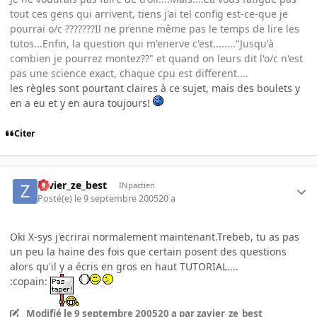
tout ces gens qui arrivent, tiens j'ai tel config est-ce-que je
pourrai o/c ???????Il ne prenne même pas le temps de lire les
tutos...Enfin, la question qui m'enerve c'est........"Jusqu'à
combien je pourrez montez??" et quand on leurs dit l'o/c n'est
pas une science exact, chaque cpu est different....
les règles sont pourtant claires à ce sujet, mais des boulets y
en a eu et y en aura toujours!
Citer
zavier_ze_best
INpactien
Posté(e)
le 9 septembre 2005
20 a
Oki X-sys j'ecrirai normalement maintenant.Trebeb, tu as pas
un peu la haine des fois que certain posent des questions
alors qu'il y a écris en gros en haut TUTORIAL....
:copain:
Modifié
le 9 septembre 2005
20 a
par zavier_ze_best