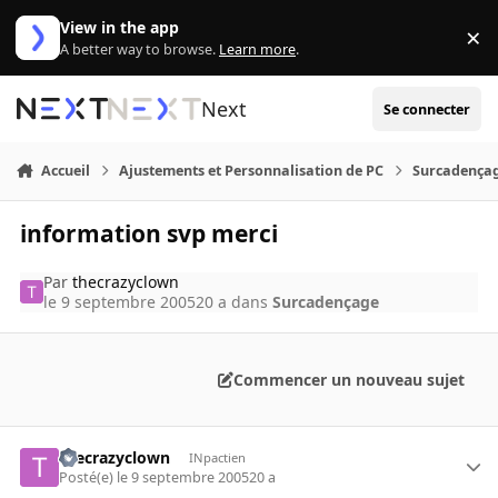
Aller au contenu
View in the app
×
Di
A better way to browse.
Learn more
.
Next
Se connecter
Accueil
Ajustements et Personnalisation de PC
Surcadença
information svp merci
Par
thecrazyclown
le 9 septembre 2005
20 a
dans
Surcadençage
Commencer un nouveau sujet
thecrazyclown
INpactien
Posté(e)
le 9 septembre 2005
20 a