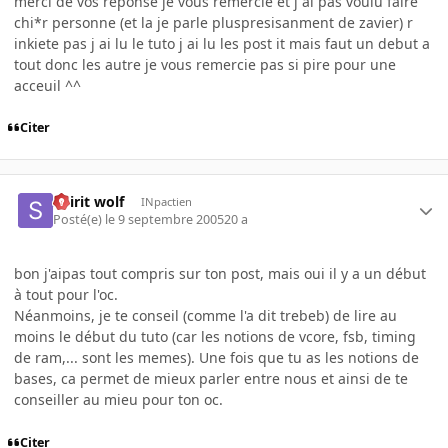
merci de vos reponse je vous remercie et j ai pas voulu faire
chi*r personne (et la je parle pluspresisanment de zavier) r
inkiete pas j ai lu le tuto j ai lu les post it mais faut un debut a
tout donc les autre je vous remercie pas si pire pour une
acceuil ^^
Citer
Spirit wolf
INpactien
Posté(e)
le 9 septembre 2005
20 a
bon j'aipas tout compris sur ton post, mais oui il y a un début
à tout pour l'oc.
Néanmoins, je te conseil (comme l'a dit trebeb) de lire au
moins le début du tuto (car les notions de vcore, fsb, timing
de ram,... sont les memes). Une fois que tu as les notions de
bases, ca permet de mieux parler entre nous et ainsi de te
conseiller au mieu pour ton oc.
Citer