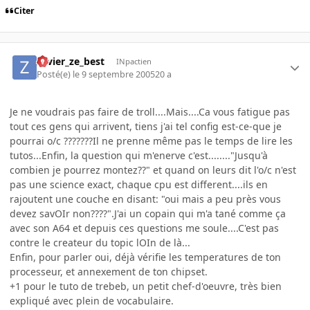
Citer
zavier_ze_best
INpactien
Posté(e)
le 9 septembre 2005
20 a
Je ne voudrais pas faire de troll....Mais....Ca vous fatigue pas
tout ces gens qui arrivent, tiens j'ai tel config est-ce-que je
pourrai o/c ???????Il ne prenne même pas le temps de lire les
tutos...Enfin, la question qui m'enerve c'est........"Jusqu'à
combien je pourrez montez??" et quand on leurs dit l'o/c n'est
pas une science exact, chaque cpu est different....ils en
rajoutent une couche en disant: "oui mais a peu près vous
devez savOIr non????".J'ai un copain qui m'a tané comme ça
avec son A64 et depuis ces questions me soule....C'est pas
contre le createur du topic lOIn de là...
Enfin, pour parler oui, déjà vérifie les temperatures de ton
processeur, et annexement de ton chipset.
+1 pour le tuto de trebeb, un petit chef-d'oeuvre, très bien
expliqué avec plein de vocabulaire.