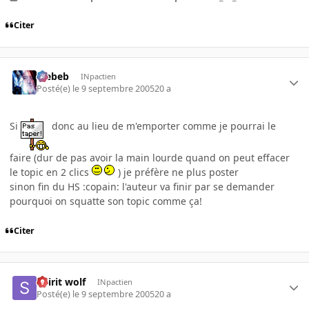
Citer
Trebeb
INpactien
Posté(e)
le 9 septembre 2005
20 a
Si
donc au lieu de m'emporter comme je pourrai le
faire (dur de pas avoir la main lourde quand on peut effacer
le topic en 2 clics
) je préfère ne plus poster
sinon fin du HS :copain: l'auteur va finir par se demander
pourquoi on squatte son topic comme ça!
Citer
Spirit wolf
INpactien
Posté(e)
le 9 septembre 2005
20 a