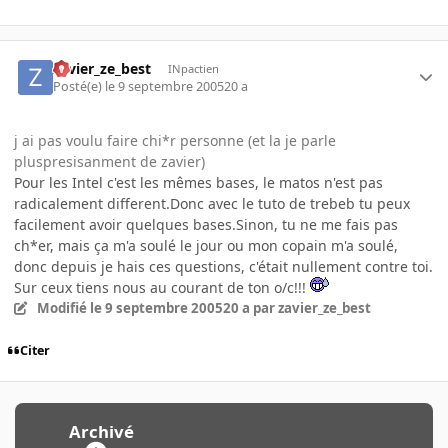
zavier_ze_best
INpactien
Posté(e)
le 9 septembre 2005
20 a
j ai pas voulu faire chi*r personne (et la je parle
pluspresisanment de zavier)
Pour les Intel c'est les mêmes bases, le matos n'est pas
radicalement different.Donc avec le tuto de trebeb tu peux
facilement avoir quelques bases.Sinon, tu ne me fais pas
ch*er, mais ça m'a soulé le jour ou mon copain m'a soulé,
donc depuis je hais ces questions, c'était nullement contre toi.
Sur ceux tiens nous au courant de ton o/c!!!
Modifié
le 9 septembre 2005
20 a
par zavier_ze_best
Citer
Archivé