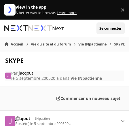
Aller au contenu
View in the app
×
Di
A better way to browse.
Learn more
.
Next
Se connecter
Accueil
Vie du site et du forum
Vie INpactienne
SKYPE
SKYPE
Par
jacqout
le 5 septembre 2005
20 a
dans
Vie INpactienne
Commencer un nouveau sujet
jacqout
INpactien
Posté(e)
le 5 septembre 2005
20 a