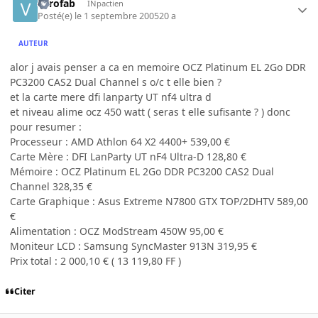
verofab
INpactien
Posté(e)
le 1 septembre 2005
20 a
AUTEUR
alor j avais penser a ca en memoire OCZ Platinum EL 2Go DDR
PC3200 CAS2 Dual Channel s o/c t elle bien ?
et la carte mere dfi lanparty UT nf4 ultra d
et niveau alime ocz 450 watt ( seras t elle sufisante ? ) donc
pour resumer :
Processeur : AMD Athlon 64 X2 4400+ 539,00 €
Carte Mère : DFI LanParty UT nF4 Ultra-D 128,80 €
Mémoire : OCZ Platinum EL 2Go DDR PC3200 CAS2 Dual
Channel 328,35 €
Carte Graphique : Asus Extreme N7800 GTX TOP/2DHTV 589,00
€
Alimentation : OCZ ModStream 450W 95,00 €
Moniteur LCD : Samsung SyncMaster 913N 319,95 €
Prix total : 2 000,10 € ( 13 119,80 FF )
Citer