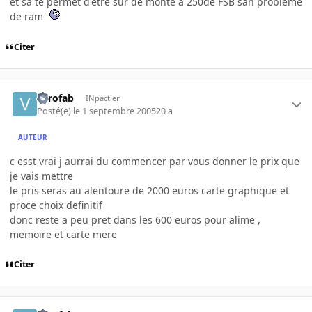
et sa te permet d'être sur de monte a 250de FSB san problème
de ram
Citer
verofab
INpactien
Posté(e)
le 1 septembre 2005
20 a
AUTEUR
c esst vrai j aurrai du commencer par vous donner le prix que
je vais mettre
le pris seras au alentoure de 2000 euros carte graphique et
proce choix definitif
donc reste a peu pret dans les 600 euros pour alime ,
memoire et carte mere
Citer