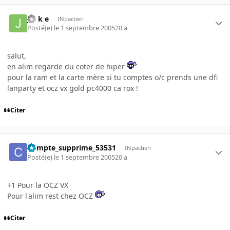
j o k e
INpactien
Posté(e)
le 1 septembre 2005
20 a
salut,
en alim regarde du coter de hiper
pour la ram et la carte mère si tu comptes o/c prends une dfi
lanparty et ocz vx gold pc4000 ca rox !
Citer
Compte_supprime_53531
INpactien
Posté(e)
le 1 septembre 2005
20 a
+1 Pour la OCZ VX
Pour l'alim rest chez OCZ
Citer