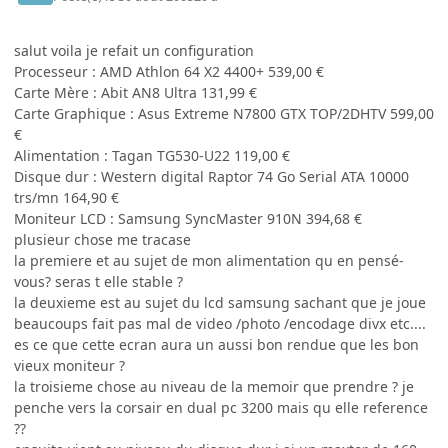
salut voila je refait un configuration
Processeur : AMD Athlon 64 X2 4400+ 539,00 €
Carte Mère : Abit AN8 Ultra 131,99 €
Carte Graphique : Asus Extreme N7800 GTX TOP/2DHTV 599,00
€
Alimentation : Tagan TG530-U22 119,00 €
Disque dur : Western digital Raptor 74 Go Serial ATA 10000
trs/mn 164,90 €
Moniteur LCD : Samsung SyncMaster 910N 394,68 €
plusieur chose me tracase
la premiere et au sujet de mon alimentation qu en pensé-
vous? seras t elle stable ?
la deuxieme est au sujet du lcd samsung sachant que je joue
beaucoups fait pas mal de video /photo /encodage divx etc....
es ce que cette ecran aura un aussi bon rendue que les bon
vieux moniteur ?
la troisieme chose au niveau de la memoir que prendre ? je
penche vers la corsair en dual pc 3200 mais qu elle reference
??