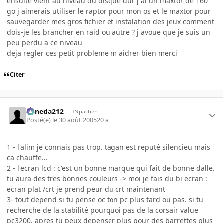
ensuite vient au niveau du disque dur j ai un maxtor de 160
go j aimerais utiliser le raptor pour mon os et le maxtor pour
sauvegarder mes gros fichier et instalation des jeux comment
dois-je les brancher en raid ou autre ? j avoue que je suis un
peu perdu a ce niveau
deja regler ces petit probleme m aidrer bien merci
Citer
keneda212
INpactien
Posté(e)
le 30 août 2005
20 a
1 - l'alim je connais pas trop. tagan est reputé silencieu mais
ca chauffe...
2 - l'ecran lcd : c'est un bonne marque qui fait de bonne dalle.
tu aura des tres bonnes couleurs -> moi je fais du bi ecran :
ecran plat /crt je prend peur du crt maintenant
3- tout depend si tu pense oc ton pc plus tard ou pas. si tu
recherche de la stabilité pourquoi pas de la corsair value
pc3200. apres tu peux depenser plus pour des barrettes plus