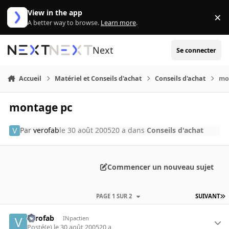
Aller au contenu
View in the app
×
Di
A better way to browse.
Learn more
.
Next
Se connecter
Accueil
Matériel et Conseils d'achat
Conseils d'achat
mo
montage pc
Par
verofab
le 30 août 2005
20 a
dans
Conseils d'achat
Commencer un nouveau sujet
PAGE 1 SUR 2
SUIVANT
verofab
INpactien
Posté(e)
le 30 août 2005
20 a