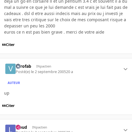
deja un go en corsaire ll et un pentium 3.4 c et souvent il a du
mal a suivre ce que je lui demande c est vrais je lui fait pas de
cadeaux . dsl d etre aussi indecis mais au prix ou j investi je
vais etre tres critique sur le choix de mes composant risque a
depasser un peu les 2000
euros ce n est pas bien grave . merci de votre aide
Citer
verofab
INpactien
Posté(e)
le 2 septembre 2005
20 a
AUTEUR
up
Citer
lebud
INpactien