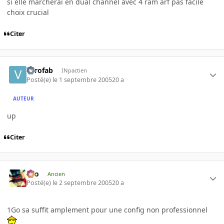
si elle marcherai en dual channel avec 4 ram arf pas facile
choix crucial
Citer
verofab
INpactien
Posté(e)
le 1 septembre 2005
20 a
AUTEUR
up
Citer
eYo
Ancien
Posté(e)
le 2 septembre 2005
20 a
1Go sa suffit amplement pour une config non professionnel