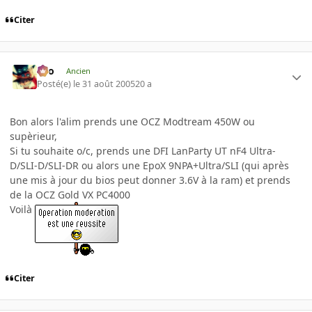
Citer
eYo
Ancien
Posté(e)
le 31 août 2005
20 a
Bon alors l'alim prends une OCZ Modtream 450W ou
supèrieur,
Si tu souhaite o/c, prends une DFI LanParty UT nF4 Ultra-
D/SLI-D/SLI-DR ou alors une EpoX 9NPA+Ultra/SLI (qui après
une mis à jour du bios peut donner 3.6V à la ram) et prends
de la OCZ Gold VX PC4000
Voilà
Citer